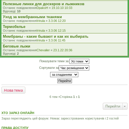
Полезные линки для доскеров и лыжников
Останнє повідомлення
DpakoH
«
19.10.10 10:33
Відповіді:
10
Уход за мембранными тканями
Останнє повідомлення
Irinula
«
3.3.06 12:20
Термобелье
Останнє повідомлення
Irinula
«
3.3.06 12:15
Мембраны - какие бывают и как их выбирать
Останнє повідомлення
Irinula
«
3.3.06 11:45
Беговые лыжи
Останнє повідомлення
Chevalier
«
23.1.22 20:36
Відповіді:
2
Показувати теми за:
Сортувати за
Нова тема
6 тем •Сторінка
1
з
1
Перейти
ХТО ЗАРАЗ ОНЛАЙН
Зараз переглядають цей форум: Немає зареєстрованих користувачів і 2 гостей
ПРАВА ДОСТУПУ