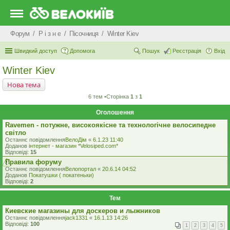
Форум
Р i з н е
Пісочниця
Winter Kiev
Швидкий доступ
Допомога
Пошук
Реєстрація
Вхід
Winter Kiev
Нова тема
6 тем •Сторінка
1
з
1
Оголошення
Ravemen - потужне, високоякісне та технологічне велосипедне
світло
Останнє повідомлення
ВелоДім
«
6.1.23 11:40
Доданов
iнтернет - магазин *Velosiped.com*
Відповіді:
15
Правила форуму
Останнє повідомлення
Велопортал
«
20.6.14 04:52
Доданов
Покатушки ( покатеньки)
Відповіді:
2
Тем
Киевские магазины для доскеров и лыжников
Останнє повідомлення
jack1331
«
16.1.13 14:26
Відповіді:
100
1
2
3
4
5