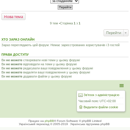
Нова тема
9 тем •Сторінка
1
з
1
Перейти
ХТО ЗАРАЗ ОНЛАЙН
Зараз переглядають цей форум: Немає зареєстрованих користувачів і 3 гостей
ПРАВА ДОСТУПУ
Ви
не можете
створювати нові теми у цьому форумі
Ви
не можете
відповідати на теми у цьому форумі
Ви
не можете
редагувати ваші повідомлення у цьому форумі
Ви
не можете
видаляти ваші повідомлення у цьому форумі
Ви
не можете
додавати файли у цьому форумі
Зв'язок з адміністрацією
Часовий пояс
UTC+02:00
Видалити файли cookie
Працює на
phpBB
® Forum Software © phpBB Limited
Український переклад © 2005-2019
Українська підтримка phpBB