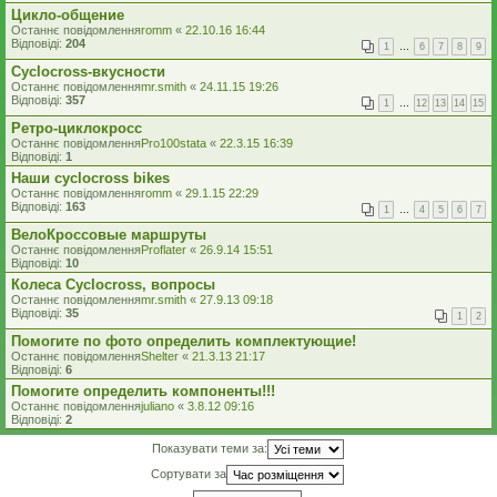
Цикло-общение
Останнє повідомлення
romm
«
22.10.16 16:44
Відповіді:
204
1
…
6
7
8
9
Cyclocross-вкусности
Останнє повідомлення
mr.smith
«
24.11.15 19:26
Відповіді:
357
1
…
12
13
14
15
Ретро-циклокросс
Останнє повідомлення
Pro100stata
«
22.3.15 16:39
Відповіді:
1
Наши cyclocross bikes
Останнє повідомлення
romm
«
29.1.15 22:29
Відповіді:
163
1
…
4
5
6
7
ВелоКроссовые маршруты
Останнє повідомлення
Proflater
«
26.9.14 15:51
Відповіді:
10
Колеса Cyclocross, вопросы
Останнє повідомлення
mr.smith
«
27.9.13 09:18
Відповіді:
35
1
2
Помогите по фото определить комплектующие!
Останнє повідомлення
Shelter
«
21.3.13 21:17
Відповіді:
6
Помогите определить компоненты!!!
Останнє повідомлення
juliano
«
3.8.12 09:16
Відповіді:
2
Показувати теми за:
Сортувати за