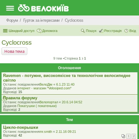
Форум
Гурток за інтересами
Cyclocross
Швидкий доступ
Допомога
Пошук
Реєстрація
Вхід
Cyclocross
Нова тема
9 тем •Сторінка
1
з
1
Оголошення
Ravemen - потужне, високоякісне та технологічне велосипедне
світло
Останнє повідомлення
ВелоДім
«
6.1.23 11:40
Доданов
iнтернет - магазин *Velosiped.com*
Відповіді:
15
Правила форуму
Останнє повідомлення
Велопортал
«
20.6.14 04:52
Доданов
Покатушки ( покатеньки)
Відповіді:
2
Тем
Цикло-покрышки
Останнє повідомлення
mr.smith
«
2.11.16 09:21
Відповіді:
42
1
2