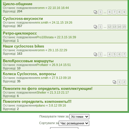
Цикло-общение
Останнє повідомлення
romm
«
22.10.16 16:44
Відповіді:
204
1
…
6
7
8
9
Cyclocross-вкусности
Останнє повідомлення
mr.smith
«
24.11.15 19:26
Відповіді:
357
1
…
12
13
14
15
Ретро-циклокросс
Останнє повідомлення
Pro100stata
«
22.3.15 16:39
Відповіді:
1
Наши cyclocross bikes
Останнє повідомлення
romm
«
29.1.15 22:29
Відповіді:
163
1
…
4
5
6
7
ВелоКроссовые маршруты
Останнє повідомлення
Proflater
«
26.9.14 15:51
Відповіді:
10
Колеса Cyclocross, вопросы
Останнє повідомлення
mr.smith
«
27.9.13 09:18
Відповіді:
35
1
2
Помогите по фото определить комплектующие!
Останнє повідомлення
Shelter
«
21.3.13 21:17
Відповіді:
6
Помогите определить компоненты!!!
Останнє повідомлення
juliano
«
3.8.12 09:16
Відповіді:
2
Показувати теми за:
Сортувати за