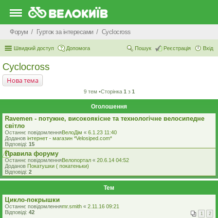
Форум
Гурток за інтересами
Cyclocross
Швидкий доступ
Допомога
Пошук
Реєстрація
Вхід
Cyclocross
Нова тема
9 тем •Сторінка
1
з
1
Оголошення
Ravemen - потужне, високоякісне та технологічне велосипедне
світло
Останнє повідомлення
ВелоДім
«
6.1.23 11:40
Доданов
iнтернет - магазин *Velosiped.com*
Відповіді:
15
Правила форуму
Останнє повідомлення
Велопортал
«
20.6.14 04:52
Доданов
Покатушки ( покатеньки)
Відповіді:
2
Тем
Цикло-покрышки
Останнє повідомлення
mr.smith
«
2.11.16 09:21
Відповіді:
42
1
2