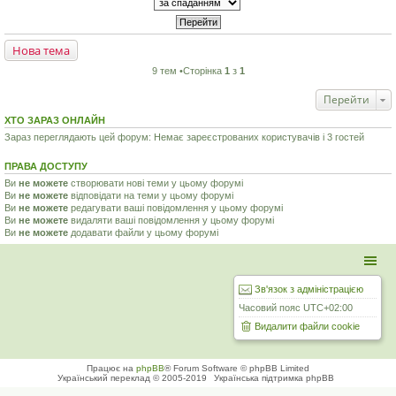
Нова тема
9 тем •Сторінка
1
з
1
Перейти
ХТО ЗАРАЗ ОНЛАЙН
Зараз переглядають цей форум: Немає зареєстрованих користувачів і 3 гостей
ПРАВА ДОСТУПУ
Ви
не можете
створювати нові теми у цьому форумі
Ви
не можете
відповідати на теми у цьому форумі
Ви
не можете
редагувати ваші повідомлення у цьому форумі
Ви
не можете
видаляти ваші повідомлення у цьому форумі
Ви
не можете
додавати файли у цьому форумі
Зв'язок з адміністрацією
Часовий пояс
UTC+02:00
Видалити файли cookie
Працює на
phpBB
® Forum Software © phpBB Limited
Український переклад © 2005-2019
Українська підтримка phpBB