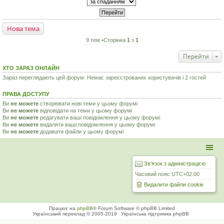
Нова тема
9 тем •Сторінка
1
з
1
Перейти
ХТО ЗАРАЗ ОНЛАЙН
Зараз переглядають цей форум: Немає зареєстрованих користувачів і 2 гостей
ПРАВА ДОСТУПУ
Ви
не можете
створювати нові теми у цьому форумі
Ви
не можете
відповідати на теми у цьому форумі
Ви
не можете
редагувати ваші повідомлення у цьому форумі
Ви
не можете
видаляти ваші повідомлення у цьому форумі
Ви
не можете
додавати файли у цьому форумі
Зв'язок з адміністрацією
Часовий пояс
UTC+02:00
Видалити файли cookie
Працює на
phpBB
® Forum Software © phpBB Limited
Український переклад © 2005-2019
Українська підтримка phpBB