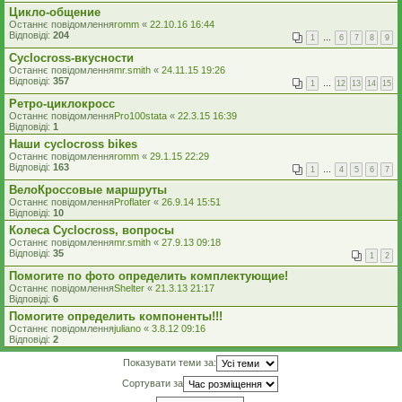
Цикло-общение
Останнє повідомлення
romm
«
22.10.16 16:44
Відповіді:
204
1
…
6
7
8
9
Cyclocross-вкусности
Останнє повідомлення
mr.smith
«
24.11.15 19:26
Відповіді:
357
1
…
12
13
14
15
Ретро-циклокросс
Останнє повідомлення
Pro100stata
«
22.3.15 16:39
Відповіді:
1
Наши cyclocross bikes
Останнє повідомлення
romm
«
29.1.15 22:29
Відповіді:
163
1
…
4
5
6
7
ВелоКроссовые маршруты
Останнє повідомлення
Proflater
«
26.9.14 15:51
Відповіді:
10
Колеса Cyclocross, вопросы
Останнє повідомлення
mr.smith
«
27.9.13 09:18
Відповіді:
35
1
2
Помогите по фото определить комплектующие!
Останнє повідомлення
Shelter
«
21.3.13 21:17
Відповіді:
6
Помогите определить компоненты!!!
Останнє повідомлення
juliano
«
3.8.12 09:16
Відповіді:
2
Показувати теми за:
Сортувати за