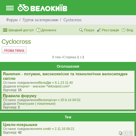
Форум
Гурток за інтересами
Cyclocross
Швидкий доступ
Допомога
Пошук
Реєстрація
Вхід
Cyclocross
Нова тема
9 тем •Сторінка
1
з
1
Оголошення
Ravemen - потужне, високоякісне та технологічне велосипедне
світло
Останнє повідомлення
ВелоДім
«
6.1.23 11:40
Доданов
iнтернет - магазин *Velosiped.com*
Відповіді:
15
Правила форуму
Останнє повідомлення
Велопортал
«
20.6.14 04:52
Доданов
Покатушки ( покатеньки)
Відповіді:
2
Тем
Цикло-покрышки
Останнє повідомлення
mr.smith
«
2.11.16 09:21
Відповіді:
42
1
2