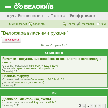
Форум
Вело-техно-зона: технічні питання та консультації
Технозона
"Велофара власними руками"
Швидкий доступ
Допомога
Пошук
Реєстрація
Вхід
"Велофара власними руками"
Нова тема
26 тем •Сторінка
1
з
1
Оголошення
Ravemen - потужне, високоякісне та технологічне велосипедне
світло
Останнє повідомлення
ВелоДім
«
6.1.23 11:40
Доданов
iнтернет - магазин *Velosiped.com*
Відповіді:
15
Правила форуму
Останнє повідомлення
Велопортал
«
20.6.14 04:52
Доданов
Покатушки ( покатеньки)
Відповіді:
2
Тем
Драйвера, электроника, схемы
Останнє повідомлення
Maksym
«
8.2.20 14:13
Відповіді:
152
1
…
4
5
6
7