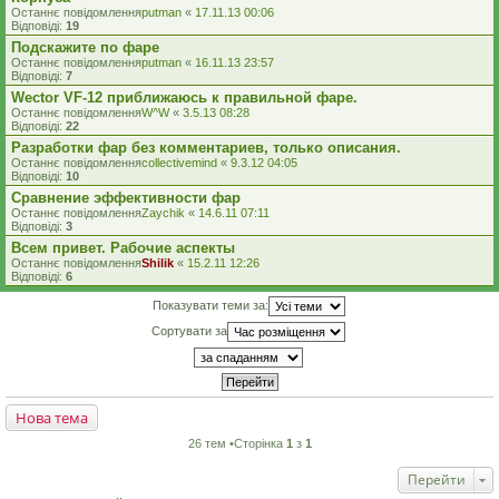
Останнє повідомлення
putman
«
17.11.13 00:06
Відповіді:
19
Подскажите по фаре
Останнє повідомлення
putman
«
16.11.13 23:57
Відповіді:
7
Wector VF-12 приближаюсь к правильной фаре.
Останнє повідомлення
W^W
«
3.5.13 08:28
Відповіді:
22
Разработки фар без комментариев, только описания.
Останнє повідомлення
collectivemind
«
9.3.12 04:05
Відповіді:
10
Сравнение эффективности фар
Останнє повідомлення
Zaychik
«
14.6.11 07:11
Відповіді:
3
Всем привет. Рабочие аспекты
Останнє повідомлення
Shilik
«
15.2.11 12:26
Відповіді:
6
Показувати теми за:
Сортувати за
Нова тема
26 тем •Сторінка
1
з
1
Перейти