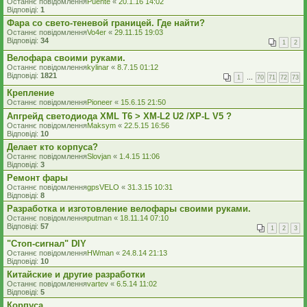
Останнє повідомлення
Puente
«
20.1.16 14:02
Відповіді:
1
Фара со свето-теневой границей. Где найти?
Останнє повідомлення
Vo4er
«
29.11.15 19:03
Відповіді:
34
1
2
Велофара своими руками.
Останнє повідомлення
kylinar
«
8.7.15 01:12
Відповіді:
1821
1
…
70
71
72
73
Крепление
Останнє повідомлення
Pioneer
«
15.6.15 21:50
Апгрейд светодиода XML T6 > XM-L2 U2 /XP-L V5 ?
Останнє повідомлення
Maksym
«
22.5.15 16:56
Відповіді:
10
Делает кто корпуса?
Останнє повідомлення
Slovjan
«
1.4.15 11:06
Відповіді:
3
Ремонт фары
Останнє повідомлення
gpsVELO
«
31.3.15 10:31
Відповіді:
8
Разработка и изготовление велофары своими руками.
Останнє повідомлення
putman
«
18.11.14 07:10
Відповіді:
57
1
2
3
"Стоп-сигнал" DIY
Останнє повідомлення
HWman
«
24.8.14 21:13
Відповіді:
10
Китайские и другие разработки
Останнє повідомлення
vartev
«
6.5.14 11:02
Відповіді:
5
Корпуса