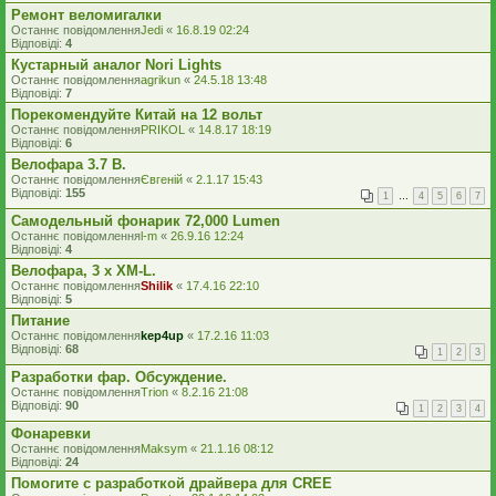
Ремонт веломигалки
Останнє повідомлення
Jedi
«
16.8.19 02:24
Відповіді:
4
Кустарный аналог Nori Lights
Останнє повідомлення
agrikun
«
24.5.18 13:48
Відповіді:
7
Порекомендуйте Китай на 12 вольт
Останнє повідомлення
PRIKOL
«
14.8.17 18:19
Відповіді:
6
Велофара 3.7 В.
Останнє повідомлення
Євгеній
«
2.1.17 15:43
Відповіді:
155
1
…
4
5
6
7
Самодельный фонарик 72,000 Lumen
Останнє повідомлення
l-m
«
26.9.16 12:24
Відповіді:
4
Велофара, 3 х XM-L.
Останнє повідомлення
Shilik
«
17.4.16 22:10
Відповіді:
5
Питание
Останнє повідомлення
kep4up
«
17.2.16 11:03
Відповіді:
68
1
2
3
Разработки фар. Обсуждение.
Останнє повідомлення
Trion
«
8.2.16 21:08
Відповіді:
90
1
2
3
4
Фонаревки
Останнє повідомлення
Maksym
«
21.1.16 08:12
Відповіді:
24
Помогите с разработкой драйвера для CREE