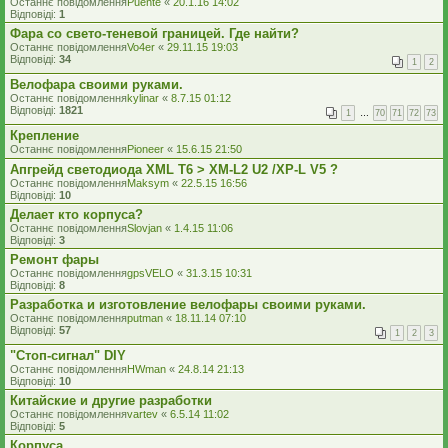
Останнє повідомлення
Puente
«
20.1.16 14:02
Відповіді:
1
Фара со свето-теневой границей. Где найти?
Останнє повідомлення
Vo4er
«
29.11.15 19:03
Відповіді:
34
1
2
Велофара своими руками.
Останнє повідомлення
kylinar
«
8.7.15 01:12
Відповіді:
1821
1
…
70
71
72
73
Крепление
Останнє повідомлення
Pioneer
«
15.6.15 21:50
Апгрейд светодиода XML T6 > XM-L2 U2 /XP-L V5 ?
Останнє повідомлення
Maksym
«
22.5.15 16:56
Відповіді:
10
Делает кто корпуса?
Останнє повідомлення
Slovjan
«
1.4.15 11:06
Відповіді:
3
Ремонт фары
Останнє повідомлення
gpsVELO
«
31.3.15 10:31
Відповіді:
8
Разработка и изготовление велофары своими руками.
Останнє повідомлення
putman
«
18.11.14 07:10
Відповіді:
57
1
2
3
"Стоп-сигнал" DIY
Останнє повідомлення
HWman
«
24.8.14 21:13
Відповіді:
10
Китайские и другие разработки
Останнє повідомлення
vartev
«
6.5.14 11:02
Відповіді:
5
Корпуса