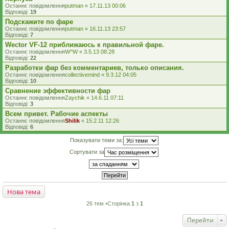
Останнє повідомлення
putman
«
17.11.13 00:06
Відповіді:
19
Подскажите по фаре
Останнє повідомлення
putman
«
16.11.13 23:57
Відповіді:
7
Wector VF-12 приближаюсь к правильной фаре.
Останнє повідомлення
W^W
«
3.5.13 08:28
Відповіді:
22
Разработки фар без комментариев, только описания.
Останнє повідомлення
collectivemind
«
9.3.12 04:05
Відповіді:
10
Сравнение эффективности фар
Останнє повідомлення
Zaychik
«
14.6.11 07:11
Відповіді:
3
Всем привет. Рабочие аспекты
Останнє повідомлення
Shilik
«
15.2.11 12:26
Відповіді:
6
Показувати теми за:
Сортувати за
Нова тема
26 тем •Сторінка
1
з
1
Перейти