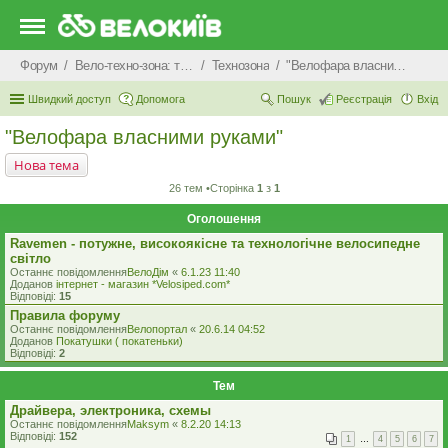
Форум
Вело-техно-зона: технічні питання та консультації
Технозона
"Велофара власними руками"
Швидкий доступ
Допомога
Пошук
Реєстрація
Вхід
"Велофара власними руками"
Нова тема
26 тем •Сторінка
1
з
1
Оголошення
Ravemen - потужне, високоякісне та технологічне велосипедне
світло
Останнє повідомлення
ВелоДім
«
6.1.23 11:40
Доданов
iнтернет - магазин *Velosiped.com*
Відповіді:
15
Правила форуму
Останнє повідомлення
Велопортал
«
20.6.14 04:52
Доданов
Покатушки ( покатеньки)
Відповіді:
2
Тем
Драйвера, электроника, схемы
Останнє повідомлення
Maksym
«
8.2.20 14:13
Відповіді:
152
1
…
4
5
6
7