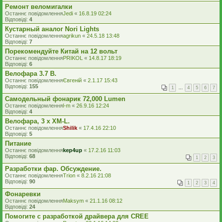
Ремонт веломигалки
Останнє повідомлення
Jedi
«
16.8.19 02:24
Відповіді:
4
Кустарный аналог Nori Lights
Останнє повідомлення
agrikun
«
24.5.18 13:48
Відповіді:
7
Порекомендуйте Китай на 12 вольт
Останнє повідомлення
PRIKOL
«
14.8.17 18:19
Відповіді:
6
Велофара 3.7 В.
Останнє повідомлення
Євгеній
«
2.1.17 15:43
Відповіді:
155
1
…
4
5
6
7
Самодельный фонарик 72,000 Lumen
Останнє повідомлення
l-m
«
26.9.16 12:24
Відповіді:
4
Велофара, 3 х XM-L.
Останнє повідомлення
Shilik
«
17.4.16 22:10
Відповіді:
5
Питание
Останнє повідомлення
kep4up
«
17.2.16 11:03
Відповіді:
68
1
2
3
Разработки фар. Обсуждение.
Останнє повідомлення
Trion
«
8.2.16 21:08
Відповіді:
90
1
2
3
4
Фонаревки
Останнє повідомлення
Maksym
«
21.1.16 08:12
Відповіді:
24
Помогите с разработкой драйвера для CREE