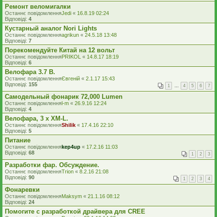
Ремонт веломигалки
Останнє повідомлення
Jedi
«
16.8.19 02:24
Відповіді:
4
Кустарный аналог Nori Lights
Останнє повідомлення
agrikun
«
24.5.18 13:48
Відповіді:
7
Порекомендуйте Китай на 12 вольт
Останнє повідомлення
PRIKOL
«
14.8.17 18:19
Відповіді:
6
Велофара 3.7 В.
Останнє повідомлення
Євгеній
«
2.1.17 15:43
Відповіді:
155
1
…
4
5
6
7
Самодельный фонарик 72,000 Lumen
Останнє повідомлення
l-m
«
26.9.16 12:24
Відповіді:
4
Велофара, 3 х XM-L.
Останнє повідомлення
Shilik
«
17.4.16 22:10
Відповіді:
5
Питание
Останнє повідомлення
kep4up
«
17.2.16 11:03
Відповіді:
68
1
2
3
Разработки фар. Обсуждение.
Останнє повідомлення
Trion
«
8.2.16 21:08
Відповіді:
90
1
2
3
4
Фонаревки
Останнє повідомлення
Maksym
«
21.1.16 08:12
Відповіді:
24
Помогите с разработкой драйвера для CREE