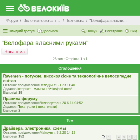
Форум
Вело-техно-зона: технічні питання та консультації
Технозона
"Велофара власними руками"
Швидкий доступ
Допомога
Пошук
Реєстрація
Вхід
"Велофара власними руками"
Нова тема
26 тем •Сторінка
1
з
1
Оголошення
Ravemen - потужне, високоякісне та технологічне велосипедне
світло
Останнє повідомлення
ВелоДім
«
6.1.23 11:40
Доданов
iнтернет - магазин *Velosiped.com*
Відповіді:
15
Правила форуму
Останнє повідомлення
Велопортал
«
20.6.14 04:52
Доданов
Покатушки ( покатеньки)
Відповіді:
2
Тем
Драйвера, электроника, схемы
Останнє повідомлення
Maksym
«
8.2.20 14:13
Відповіді:
152
1
…
4
5
6
7