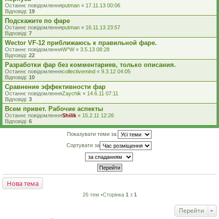
Останнє повідомлення
putman
«
17.11.13 00:06
Відповіді:
19
Подскажите по фаре
Останнє повідомлення
putman
«
16.11.13 23:57
Відповіді:
7
Wector VF-12 приближаюсь к правильной фаре.
Останнє повідомлення
W^W
«
3.5.13 08:28
Відповіді:
22
Разработки фар без комментариев, только описания.
Останнє повідомлення
collectivemind
«
9.3.12 04:05
Відповіді:
10
Сравнение эффективности фар
Останнє повідомлення
Zaychik
«
14.6.11 07:11
Відповіді:
3
Всем привет. Рабочие аспекты
Останнє повідомлення
Shilik
«
15.2.11 12:26
Відповіді:
6
Показувати теми за:
Сортувати за
Нова тема
26 тем •Сторінка
1
з
1
Перейти