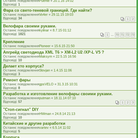
Останнє повідомлення
Puente
«
20.1.16 14:02
Відповіді:
1
Фара со свето-теневой границей. Где найти?
Останнє повідомлення
Vo4er
«
29.11.15 19:03
Відповіді:
34
1
2
Велофара своими руками.
Останнє повідомлення
kylinar
«
8.7.15 01:12
Відповіді:
1821
1
…
70
71
72
73
Крепление
Останнє повідомлення
Pioneer
«
15.6.15 21:50
Апгрейд светодиода XML T6 > XM-L2 U2 /XP-L V5 ?
Останнє повідомлення
Maksym
«
22.5.15 16:56
Відповіді:
10
Делает кто корпуса?
Останнє повідомлення
Slovjan
«
1.4.15 11:06
Відповіді:
3
Ремонт фары
Останнє повідомлення
gpsVELO
«
31.3.15 10:31
Відповіді:
8
Разработка и изготовление велофары своими руками.
Останнє повідомлення
putman
«
18.11.14 07:10
Відповіді:
57
1
2
3
"Стоп-сигнал" DIY
Останнє повідомлення
HWman
«
24.8.14 21:13
Відповіді:
10
Китайские и другие разработки
Останнє повідомлення
vartev
«
6.5.14 11:02
Відповіді:
5
Корпуса