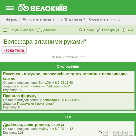
Форум
Вело-техно-зона: технічні питання та консультації
Технозона
"Велофара власними руками"
Швидкий доступ
Допомога
Пошук
Реєстрація
Вхід
"Велофара власними руками"
Нова тема
26 тем •Сторінка
1
з
1
Оголошення
Ravemen - потужне, високоякісне та технологічне велосипедне
світло
Останнє повідомлення
ВелоДім
«
6.1.23 11:40
Доданов
iнтернет - магазин *Velosiped.com*
Відповіді:
15
Правила форуму
Останнє повідомлення
Велопортал
«
20.6.14 04:52
Доданов
Покатушки ( покатеньки)
Відповіді:
2
Тем
Драйвера, электроника, схемы
Останнє повідомлення
Maksym
«
8.2.20 14:13
Відповіді:
152
1
…
4
5
6
7