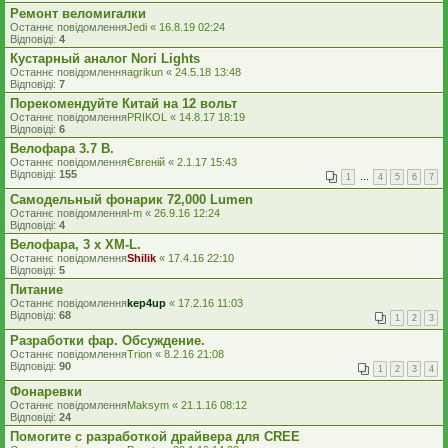
Ремонт веломигалки
Останнє повідомлення
Jedi
«
16.8.19 02:24
Відповіді:
4
Кустарный аналог Nori Lights
Останнє повідомлення
agrikun
«
24.5.18 13:48
Відповіді:
7
Порекомендуйте Китай на 12 вольт
Останнє повідомлення
PRIKOL
«
14.8.17 18:19
Відповіді:
6
Велофара 3.7 В.
Останнє повідомлення
Євгеній
«
2.1.17 15:43
Відповіді:
155
1
…
4
5
6
7
Самодельный фонарик 72,000 Lumen
Останнє повідомлення
l-m
«
26.9.16 12:24
Відповіді:
4
Велофара, 3 х XM-L.
Останнє повідомлення
Shilik
«
17.4.16 22:10
Відповіді:
5
Питание
Останнє повідомлення
kep4up
«
17.2.16 11:03
Відповіді:
68
1
2
3
Разработки фар. Обсуждение.
Останнє повідомлення
Trion
«
8.2.16 21:08
Відповіді:
90
1
2
3
4
Фонаревки
Останнє повідомлення
Maksym
«
21.1.16 08:12
Відповіді:
24
Помогите с разработкой драйвера для CREE