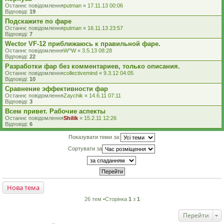
Останнє повідомлення
putman
«
17.11.13 00:06
Відповіді:
19
Подскажите по фаре
Останнє повідомлення
putman
«
16.11.13 23:57
Відповіді:
7
Wector VF-12 приближаюсь к правильной фаре.
Останнє повідомлення
W^W
«
3.5.13 08:28
Відповіді:
22
Разработки фар без комментариев, только описания.
Останнє повідомлення
collectivemind
«
9.3.12 04:05
Відповіді:
10
Сравнение эффективности фар
Останнє повідомлення
Zaychik
«
14.6.11 07:11
Відповіді:
3
Всем привет. Рабочие аспекты
Останнє повідомлення
Shilik
«
15.2.11 12:26
Відповіді:
6
Показувати теми за:
Сортувати за
Нова тема
26 тем •Сторінка
1
з
1
Перейти