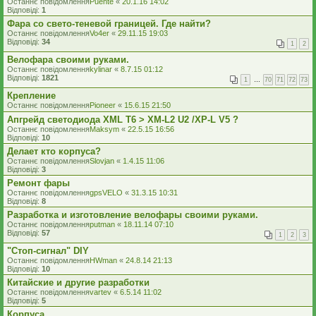
Останнє повідомлення
Puente
«
20.1.16 14:02
Відповіді:
1
Фара со свето-теневой границей. Где найти?
Останнє повідомлення
Vo4er
«
29.11.15 19:03
Відповіді:
34
1
2
Велофара своими руками.
Останнє повідомлення
kylinar
«
8.7.15 01:12
Відповіді:
1821
1
…
70
71
72
73
Крепление
Останнє повідомлення
Pioneer
«
15.6.15 21:50
Апгрейд светодиода XML T6 > XM-L2 U2 /XP-L V5 ?
Останнє повідомлення
Maksym
«
22.5.15 16:56
Відповіді:
10
Делает кто корпуса?
Останнє повідомлення
Slovjan
«
1.4.15 11:06
Відповіді:
3
Ремонт фары
Останнє повідомлення
gpsVELO
«
31.3.15 10:31
Відповіді:
8
Разработка и изготовление велофары своими руками.
Останнє повідомлення
putman
«
18.11.14 07:10
Відповіді:
57
1
2
3
"Стоп-сигнал" DIY
Останнє повідомлення
HWman
«
24.8.14 21:13
Відповіді:
10
Китайские и другие разработки
Останнє повідомлення
vartev
«
6.5.14 11:02
Відповіді:
5
Корпуса