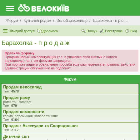
Форум
Купівля\продаж
Велобарахолище
Барахолка - п р о д а ж
Швидкий доступ
Допомога
Пошук
Реєстрація
Вхід
Барахолка - п р о д а ж
Правила форуму
Продажа новых комплектующих (т.е. в упаковке либо снятых с нового
велосипеда) на этом форуме запрещена..
При пропаже вашего объявления просьба еще раз перечитать правила, действия
администрации обсуждению не подлежат
Форум
Продам велосипед
Тем:
4578
Продам раму
рами та Frameset
Тем:
979
Продам компоненти
кермо, перемикачі, колеса та інше
Тем:
9164
Продам : Аксесуари та Спорядження
Тем:
2112
Дитячий світ