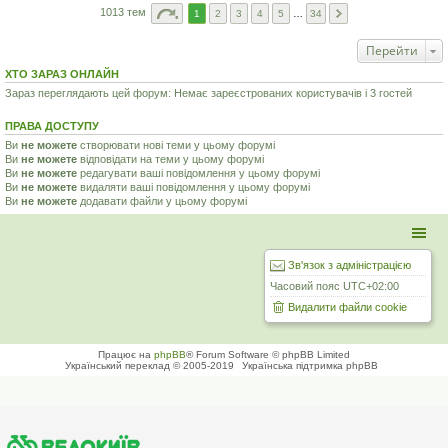
1013 тем
1
2
3
4
5
…
34
Перейти
ХТО ЗАРАЗ ОНЛАЙН
Зараз переглядають цей форум: Немає зареєстрованих користувачів і 3 гостей
ПРАВА ДОСТУПУ
Ви
не можете
створювати нові теми у цьому форумі
Ви
не можете
відповідати на теми у цьому форумі
Ви
не можете
редагувати ваші повідомлення у цьому форумі
Ви
не можете
видаляти ваші повідомлення у цьому форумі
Ви
не можете
додавати файли у цьому форумі
Зв'язок з адміністрацією
Часовий пояс
UTC+02:00
Видалити файли cookie
Працює на
phpBB
® Forum Software © phpBB Limited
Український переклад © 2005-2019
Українська підтримка phpBB