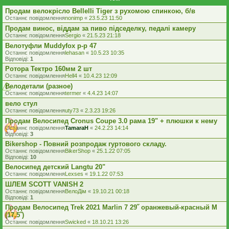
Продам велокрісло Bellelli Tiger з рухомою спинкою, б/в
Останнє повідомлення
nonimp
«
23.5.23 11:50
Продам винос, віддам за пиво підседелку, педалі камеру
Останнє повідомлення
Sergio
«
21.5.23 21:18
Велотуфли Muddyfox р-р 47
Останнє повідомлення
lehasan
«
10.5.23 10:35
Відповіді:
1
Ротора Тектро 160мм 2 шт
Останнє повідомлення
Hell4
«
10.4.23 12:09
Велодетали (разное)
Останнє повідомлення
termer
«
4.4.23 14:07
вело стул
Останнє повідомлення
uty73
«
2.3.23 19:26
Продам Велосипед Cronus Coupe 3.0 рама 19" + плюшки к нему
Останнє повідомлення
TamaraH
«
24.2.23 14:14
Відповіді:
3
Bikershop - Повний розпродаж гуртового складу.
Останнє повідомлення
BikerShop
«
25.1.22 07:05
Відповіді:
10
Велосипед детский Langtu 20"
Останнє повідомлення
Lexses
«
19.1.22 07:53
ШЛЕМ SCOTT VANISH 2
Останнє повідомлення
ВелоДім
«
19.10.21 00:18
Відповіді:
1
Продам Велосипед Trek 2021 Marlin 7 29˝ оранжевый-красный M
(17.5˝)
Останнє повідомлення
Swicked
«
18.10.21 13:26