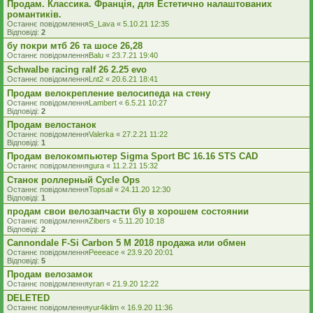
Продам. Классика. Франція, для Естетично налаштованих
романтиків.
Останнє повідомлення
S_Lava
«
5.10.21 12:35
Відповіді:
2
бу покри мтб 26 та шосе 26,28
Останнє повідомлення
Balu
«
23.7.21 19:40
Schwalbe racing ralf 26 2.25 evo
Останнє повідомлення
Lnt2
«
20.6.21 18:41
Продам велокрепление велосипеда на стену
Останнє повідомлення
Lambert
«
6.5.21 10:27
Відповіді:
2
Продам велостанок
Останнє повідомлення
Valerka
«
27.2.21 11:22
Відповіді:
1
Продам велокомпьютер Sigma Sport BC 16.16 STS CAD
Останнє повідомлення
gura
«
11.2.21 15:32
Станок роллерный Cycle Ops
Останнє повідомлення
Topsail
«
24.11.20 12:30
Відповіді:
1
продам свои велозапчасти б\у в хорошем состоянии
Останнє повідомлення
Zibers
«
5.11.20 10:18
Відповіді:
2
Cannondale F-Si Carbon 5 M 2018 продажа или обмен
Останнє повідомлення
Peeeace
«
23.9.20 20:01
Відповіді:
5
Продам велозамок
Останнє повідомлення
yran
«
21.9.20 12:22
DELETED
Останнє повідомлення
yur4iklim
«
16.9.20 11:36