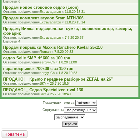
Відповіді:
6
Продам новое стоковое седло (Leon)
Останнє повідомлення
Extravaganzo
«
11.8.20 13:31
Продам комплект втулок Sram MTH-306
Останнє повідомлення
Extravaganzo
«
11.8.20 13:14
Продам; Вилка, подседельная сумка, велокомпьютер, камеры,
фонарик
Останнє повідомлення
Extravaganzo
«
7.8.20 20:37
Відповіді:
4
Продам покрышки Maxxis Ranchero Kevlar 26x2.0
Останнє повідомлення
Roman
«
7.8.20 09:33
седло Selle SMP rif 600 за 100 грн
Останнє повідомлення
sergiy-Ch
«
1.8.20 11:00
пара покрышек 700х38 с за 150 грн
Останнє повідомлення
sergiy-Ch
«
1.8.20 10:53
ПРОДАНО! _ Крыло переднее разборное ZEFAL на 26"
Останнє повідомлення
SKY
«
25.7.20 18:54
ПРОДАНО! _ Седло Specialized rival 130
Останнє повідомлення
SKY
«
25.7.20 18:49
Показувати теми за:
Сортувати за
Нова тема