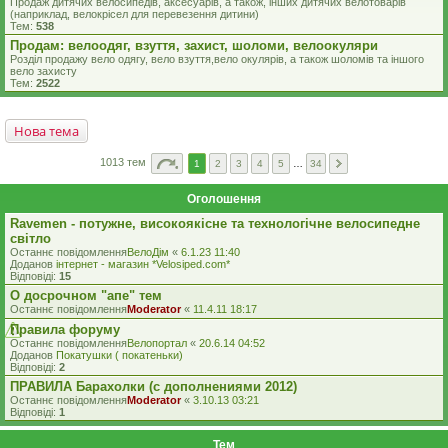
Продаж дитячих велосипедів, аксесуарів, а також, інших дитячих велотоварів
(наприклад, велокрісел для перевезення дитини)
Тем:
538
Продам: велоодяг, взуття, захист, шоломи, велоокуляри
Розділ продажу вело одягу, вело взуття,вело окулярів, а також шоломів та іншого
вело захисту
Тем:
2522
Нова тема
1013 тем
1
2
3
4
5
…
34
Оголошення
Ravemen - потужне, високоякісне та технологічне велосипедне
світло
Останнє повідомлення
ВелоДім
«
6.1.23 11:40
Доданов
iнтернет - магазин *Velosiped.com*
Відповіді:
15
О досрочном "апе" тем
Останнє повідомлення
Moderator
«
11.4.11 18:17
Правила форуму
Останнє повідомлення
Велопортал
«
20.6.14 04:52
Доданов
Покатушки ( покатеньки)
Відповіді:
2
ПРАВИЛА Барахолки (с дополнениями 2012)
Останнє повідомлення
Moderator
«
3.10.13 03:21
Відповіді:
1
Тем