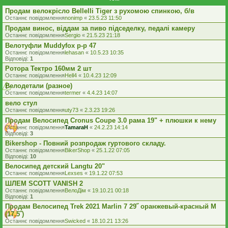
Продам велокрісло Bellelli Tiger з рухомою спинкою, б/в
Останнє повідомлення
nonimp
«
23.5.23 11:50
Продам винос, віддам за пиво підседелку, педалі камеру
Останнє повідомлення
Sergio
«
21.5.23 21:18
Велотуфли Muddyfox р-р 47
Останнє повідомлення
lehasan
«
10.5.23 10:35
Відповіді:
1
Ротора Тектро 160мм 2 шт
Останнє повідомлення
Hell4
«
10.4.23 12:09
Велодетали (разное)
Останнє повідомлення
termer
«
4.4.23 14:07
вело стул
Останнє повідомлення
uty73
«
2.3.23 19:26
Продам Велосипед Cronus Coupe 3.0 рама 19" + плюшки к нему
Останнє повідомлення
TamaraH
«
24.2.23 14:14
Відповіді:
3
Bikershop - Повний розпродаж гуртового складу.
Останнє повідомлення
BikerShop
«
25.1.22 07:05
Відповіді:
10
Велосипед детский Langtu 20"
Останнє повідомлення
Lexses
«
19.1.22 07:53
ШЛЕМ SCOTT VANISH 2
Останнє повідомлення
ВелоДім
«
19.10.21 00:18
Відповіді:
1
Продам Велосипед Trek 2021 Marlin 7 29˝ оранжевый-красный M
(17.5˝)
Останнє повідомлення
Swicked
«
18.10.21 13:26