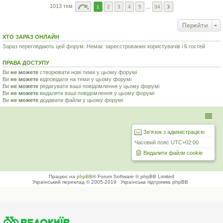
1013 тем
1
2
3
4
5
…
34
Перейти
ХТО ЗАРАЗ ОНЛАЙН
Зараз переглядають цей форум: Немає зареєстрованих користувачів і 6 гостей
ПРАВА ДОСТУПУ
Ви
не можете
створювати нові теми у цьому форумі
Ви
не можете
відповідати на теми у цьому форумі
Ви
не можете
редагувати ваші повідомлення у цьому форумі
Ви
не можете
видаляти ваші повідомлення у цьому форумі
Ви
не можете
додавати файли у цьому форумі
Зв'язок з адміністрацією
Часовий пояс
UTC+02:00
Видалити файли cookie
Працює на
phpBB
® Forum Software © phpBB Limited
Український переклад © 2005-2019
Українська підтримка phpBB