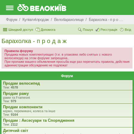
Форум
Купівля\продаж
Велобарахолище
Барахолка - п р о д а ж
Швидкий доступ
Допомога
Пошук
Реєстрація
Вхід
Барахолка - п р о д а ж
Правила форуму
Продажа новых комплектующих (т.е. в упаковке либо снятых с нового
велосипеда) на этом форуме запрещена..
При пропаже вашего объявления просьба еще раз перечитать правила, действия
администрации обсуждению не подлежат
Форум
Продам велосипед
Тем:
4578
Продам раму
рами та Frameset
Тем:
979
Продам компоненти
кермо, перемикачі, колеса та інше
Тем:
9164
Продам : Аксесуари та Спорядження
Тем:
2112
Дитячий світ