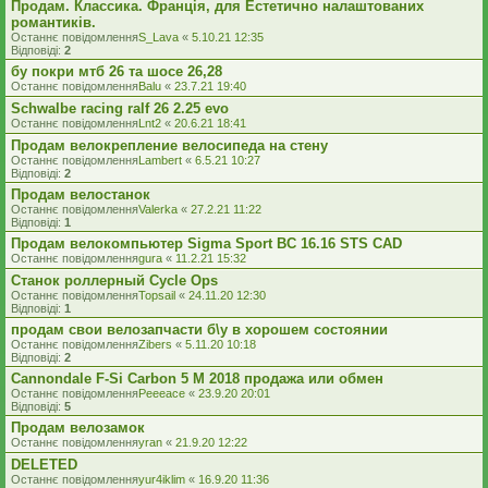
Продам. Классика. Франція, для Естетично налаштованих
романтиків.
Останнє повідомлення
S_Lava
«
5.10.21 12:35
Відповіді:
2
бу покри мтб 26 та шосе 26,28
Останнє повідомлення
Balu
«
23.7.21 19:40
Schwalbe racing ralf 26 2.25 evo
Останнє повідомлення
Lnt2
«
20.6.21 18:41
Продам велокрепление велосипеда на стену
Останнє повідомлення
Lambert
«
6.5.21 10:27
Відповіді:
2
Продам велостанок
Останнє повідомлення
Valerka
«
27.2.21 11:22
Відповіді:
1
Продам велокомпьютер Sigma Sport BC 16.16 STS CAD
Останнє повідомлення
gura
«
11.2.21 15:32
Станок роллерный Cycle Ops
Останнє повідомлення
Topsail
«
24.11.20 12:30
Відповіді:
1
продам свои велозапчасти б\у в хорошем состоянии
Останнє повідомлення
Zibers
«
5.11.20 10:18
Відповіді:
2
Cannondale F-Si Carbon 5 M 2018 продажа или обмен
Останнє повідомлення
Peeeace
«
23.9.20 20:01
Відповіді:
5
Продам велозамок
Останнє повідомлення
yran
«
21.9.20 12:22
DELETED
Останнє повідомлення
yur4iklim
«
16.9.20 11:36