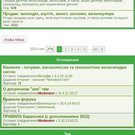
Продаж дитячих велосипедів, аксесуарів, а також, інших дитячих велотоварів
(наприклад, велокрісел для перевезення дитини)
Тем:
538
Продам: велоодяг, взуття, захист, шоломи, велоокуляри
Розділ продажу вело одягу, вело взуття,вело окулярів, а також шоломів та іншого
вело захисту
Тем:
2522
Нова тема
1013 тем
1
2
3
4
5
…
34
Оголошення
Ravemen - потужне, високоякісне та технологічне велосипедне
світло
Останнє повідомлення
ВелоДім
«
6.1.23 11:40
Доданов
iнтернет - магазин *Velosiped.com*
Відповіді:
15
О досрочном "апе" тем
Останнє повідомлення
Moderator
«
11.4.11 18:17
Правила форуму
Останнє повідомлення
Велопортал
«
20.6.14 04:52
Доданов
Покатушки ( покатеньки)
Відповіді:
2
ПРАВИЛА Барахолки (с дополнениями 2012)
Останнє повідомлення
Moderator
«
3.10.13 03:21
Відповіді:
1
Тем