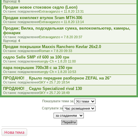
Відповіді:
6
Продам новое стоковое седло (Leon)
Останнє повідомлення
Extravaganzo
«
11.8.20 13:31
Продам комплект втулок Sram MTH-306
Останнє повідомлення
Extravaganzo
«
11.8.20 13:14
Продам; Вилка, подседельная сумка, велокомпьютер, камеры,
фонарик
Останнє повідомлення
Extravaganzo
«
7.8.20 20:37
Відповіді:
4
Продам покрышки Maxxis Ranchero Kevlar 26x2.0
Останнє повідомлення
Roman
«
7.8.20 09:33
седло Selle SMP rif 600 за 100 грн
Останнє повідомлення
sergiy-Ch
«
1.8.20 11:00
пара покрышек 700х38 с за 150 грн
Останнє повідомлення
sergiy-Ch
«
1.8.20 10:53
ПРОДАНО! _ Крыло переднее разборное ZEFAL на 26"
Останнє повідомлення
SKY
«
25.7.20 18:54
ПРОДАНО! _ Седло Specialized rival 130
Останнє повідомлення
SKY
«
25.7.20 18:49
Показувати теми за:
Сортувати за
Нова тема