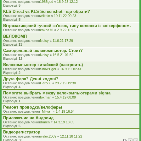
Останнє повідомлення
1985god
«
18.9.23 12:12
Відповіді:
5
KLS Direct vs KLS Screenshot - що обрати?
Останнє повідомлення
willrain
«
10.11.22 00:23
Відповіді:
5
Вітрозахищений гучний зв'язок, типу колонки із спікерфоном.
Останнє повідомлення
kokos76
«
2.9.22 11:15
ВЕЛОКОМП
Останнє повідомлення
Noisy
«
11.6.21 17:29
Відповіді:
13
Самодельный велокомпьютер. Стоит?
Останнє повідомлення
Noisy
«
16.5.21 01:52
Відповіді:
12
Велокомпьютер китайский (настроить)
Останнє повідомлення
SnowTiger
«
16.9.19 10:33
Відповіді:
2
Друга фара? Денні ходові?
Останнє повідомлення
Hero86
«
23.7.19 19:30
Відповіді:
4
Помогите выбрать между велокомпьютерами sigma
Останнє повідомлення
foxman
«
15.4.19 08:09
Відповіді:
1
Ремонт проводки/велофары
Останнє повідомлення
_Mitya_
«
1.4.19 16:54
Приложение на Андроид
Останнє повідомлення
diimen
«
14.3.19 18:05
Відповіді:
6
Видеорегистратор
Останнє повідомлення
walex2009
«
12.11.18 11:22
Відповіді:
36