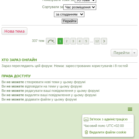
Сортувати за
Нова тема
337 тем
1
2
3
4
5
…
12
Перейти
ХТО ЗАРАЗ ОНЛАЙН
Зараз переглядають цей форум: Немає зареєстрованих користувачів і 8 гостей
ПРАВА ДОСТУПУ
Ви
не можете
створювати нові теми у цьому форумі
Ви
не можете
відповідати на теми у цьому форумі
Ви
не можете
редагувати ваші повідомлення у цьому форумі
Ви
не можете
видаляти ваші повідомлення у цьому форумі
Ви
не можете
додавати файли у цьому форумі
Зв'язок з адміністрацією
Часовий пояс
UTC+02:00
Видалити файли cookie