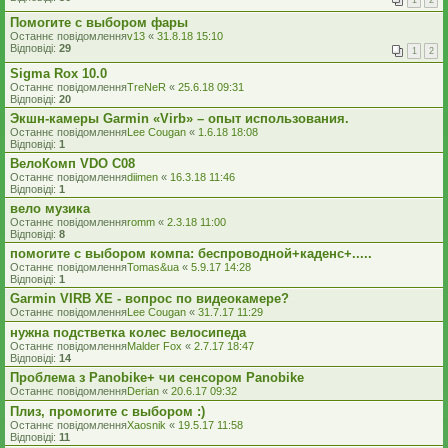
1
2
Помогите с выбором фары
Останнє повідомлення
v13
«
31.8.18 15:10
Відповіді:
29
1
2
Sigma Rox 10.0
Останнє повідомлення
TreNeR
«
25.6.18 09:31
Відповіді:
20
Экшн-камеры Garmin «Virb» – опыт использования.
Останнє повідомлення
Lee Cougan
«
1.6.18 18:08
Відповіді:
1
ВелоКомп VDO С08
Останнє повідомлення
diimen
«
16.3.18 11:46
Відповіді:
1
вело музика
Останнє повідомлення
romm
«
2.3.18 11:00
Відповіді:
8
помогите с выбором компа: беспроводной+каденс+.....
Останнє повідомлення
Tomas&ua
«
5.9.17 14:28
Відповіді:
1
Garmin VIRB XE - вопрос по видеокамере?
Останнє повідомлення
Lee Cougan
«
31.7.17 11:29
нужна подстветка колес велосипеда
Останнє повідомлення
Malder Fox
«
2.7.17 18:47
Відповіді:
14
Проблема з Panobike+ чи сенсором Panobike
Останнє повідомлення
Derian
«
20.6.17 09:32
Плиз, промогите с выбором :)
Останнє повідомлення
Xaosnik
«
19.5.17 11:58
Відповіді:
11