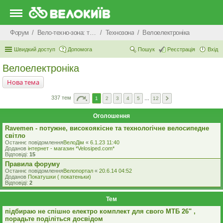
Форум
Вело-техно-зона: технічні питання та консультації
Технозона
Велоелектроніка
Швидкий доступ
Допомога
Пошук
Реєстрація
Вхід
Велоелектроніка
Нова тема
337 тем
1
2
3
4
5
…
12
Оголошення
Ravemen - потужне, високоякісне та технологічне велосипедне
світло
Останнє повідомлення
ВелоДім
«
6.1.23 11:40
Доданов
iнтернет - магазин *Velosiped.com*
Відповіді:
15
Правила форуму
Останнє повідомлення
Велопортал
«
20.6.14 04:52
Доданов
Покатушки ( покатеньки)
Відповіді:
2
Тем
підбираю не спішно електро комплект для свого МТБ 26" ,
порадьте поділіться досвідом