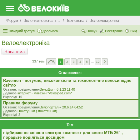
Форум
Вело-техно-зона: технічні питання та консультації
Технозона
Велоелектроніка
Швидкий доступ
Допомога
Пошук
Реєстрація
Вхід
Велоелектроніка
Нова тема
337 тем
1
2
3
4
5
…
12
Оголошення
Ravemen - потужне, високоякісне та технологічне велосипедне
світло
Останнє повідомлення
ВелоДім
«
6.1.23 11:40
Доданов
iнтернет - магазин *Velosiped.com*
Відповіді:
15
Правила форуму
Останнє повідомлення
Велопортал
«
20.6.14 04:52
Доданов
Покатушки ( покатеньки)
Відповіді:
2
Тем
підбираю не спішно електро комплект для свого МТБ 26" ,
порадьте поділіться досвідом