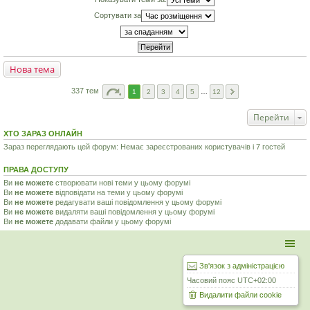
Сортувати за
Нова тема
337 тем
1
2
3
4
5
…
12
Перейти
ХТО ЗАРАЗ ОНЛАЙН
Зараз переглядають цей форум: Немає зареєстрованих користувачів і 7 гостей
ПРАВА ДОСТУПУ
Ви
не можете
створювати нові теми у цьому форумі
Ви
не можете
відповідати на теми у цьому форумі
Ви
не можете
редагувати ваші повідомлення у цьому форумі
Ви
не можете
видаляти ваші повідомлення у цьому форумі
Ви
не можете
додавати файли у цьому форумі
Зв'язок з адміністрацією
Часовий пояс
UTC+02:00
Видалити файли cookie