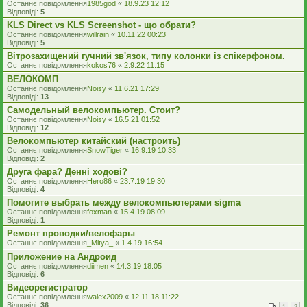
Останнє повідомлення
1985god
«
18.9.23 12:12
Відповіді:
5
KLS Direct vs KLS Screenshot - що обрати?
Останнє повідомлення
willrain
«
10.11.22 00:23
Відповіді:
5
Вітрозахищений гучний зв'язок, типу колонки із спікерфоном.
Останнє повідомлення
kokos76
«
2.9.22 11:15
ВЕЛОКОМП
Останнє повідомлення
Noisy
«
11.6.21 17:29
Відповіді:
13
Самодельный велокомпьютер. Стоит?
Останнє повідомлення
Noisy
«
16.5.21 01:52
Відповіді:
12
Велокомпьютер китайский (настроить)
Останнє повідомлення
SnowTiger
«
16.9.19 10:33
Відповіді:
2
Друга фара? Денні ходові?
Останнє повідомлення
Hero86
«
23.7.19 19:30
Відповіді:
4
Помогите выбрать между велокомпьютерами sigma
Останнє повідомлення
foxman
«
15.4.19 08:09
Відповіді:
1
Ремонт проводки/велофары
Останнє повідомлення
_Mitya_
«
1.4.19 16:54
Приложение на Андроид
Останнє повідомлення
diimen
«
14.3.19 18:05
Відповіді:
6
Видеорегистратор
Останнє повідомлення
walex2009
«
12.11.18 11:22
Відповіді:
36