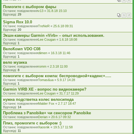
1
2
Помогите с выбором фары
Останнє повідомлення
v13
«
31.8.18 15:10
Відповіді:
29
1
2
Sigma Rox 10.0
Останнє повідомлення
TreNeR
«
25.6.18 09:31
Відповіді:
20
Экшн-камеры Garmin «Virb» – опыт использования.
Останнє повідомлення
Lee Cougan
«
1.6.18 18:08
Відповіді:
1
ВелоКомп VDO С08
Останнє повідомлення
diimen
«
16.3.18 11:46
Відповіді:
1
вело музика
Останнє повідомлення
romm
«
2.3.18 11:00
Відповіді:
8
помогите с выбором компа: беспроводной+каденс+.....
Останнє повідомлення
Tomas&ua
«
5.9.17 14:28
Відповіді:
1
Garmin VIRB XE - вопрос по видеокамере?
Останнє повідомлення
Lee Cougan
«
31.7.17 11:29
нужна подстветка колес велосипеда
Останнє повідомлення
Malder Fox
«
2.7.17 18:47
Відповіді:
14
Проблема з Panobike+ чи сенсором Panobike
Останнє повідомлення
Derian
«
20.6.17 09:32
Плиз, промогите с выбором :)
Останнє повідомлення
Xaosnik
«
19.5.17 11:58
Відповіді:
11