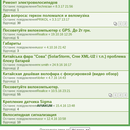
Ремонт электровелосипедов
Останнє повідомлення
Technician
«
8.3.17 21:56
Відповіді:
1
Два вопроса: геркон поломался и веломузіка
Останнє повідомлення
PRIKOL
«
3.3.17 13:17
Відповіді:
30
1
2
Посоветуйте велокомпьютер с GPS. До 2т грн.
Останнє повідомлення
RealIce
«
19.10.16 12:26
Відповіді:
5
Габариты
Останнє повідомлення
ussr
«
4.10.16 21:42
Відповіді:
3
Китайська фара "Сова" (SolarStorm, Cree XML-U2 і т.п.) проблема
блоку батарей
Останнє повідомлення
mr.smith
«
24.9.16 16:17
Відповіді:
2
Китайская дешёвая велофара с фокусировкой (видео обзор)
Останнє повідомлення
Vo4er
«
4.7.16 14:43
Відповіді:
1
Посоветуйте велокомпьютер.
Останнє повідомлення
RealIce
«
10.5.16 23:21
Відповіді:
55
1
2
3
Крепление датчика Sigma
Останнє повідомлення
AVVAKUM
«
15.4.16 13:48
Відповіді:
4
Велосипедная сигнализация
Останнє повідомлення
ussr
«
12.4.16 10:58
Відповіді:
10
Показувати теми за: