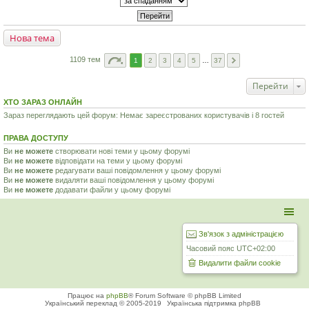
Нова тема
1109 тем
1
2
3
4
5
…
37
Перейти
ХТО ЗАРАЗ ОНЛАЙН
Зараз переглядають цей форум: Немає зареєстрованих користувачів і 8 гостей
ПРАВА ДОСТУПУ
Ви
не можете
створювати нові теми у цьому форумі
Ви
не можете
відповідати на теми у цьому форумі
Ви
не можете
редагувати ваші повідомлення у цьому форумі
Ви
не можете
видаляти ваші повідомлення у цьому форумі
Ви
не можете
додавати файли у цьому форумі
Зв'язок з адміністрацією
Часовий пояс
UTC+02:00
Видалити файли cookie
Працює на
phpBB
® Forum Software © phpBB Limited
Український переклад © 2005-2019
Українська підтримка phpBB