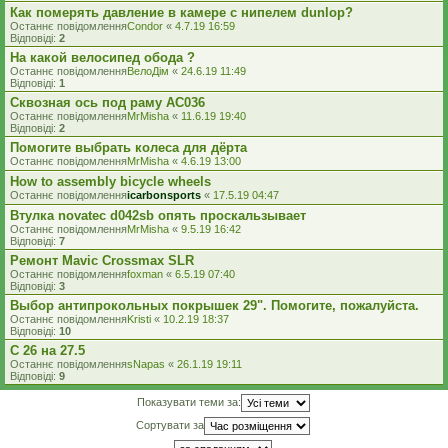
Как померять давление в камере с нипелем dunlop?
Останнє повідомлення
Condor
«
4.7.19 16:59
Відповіді:
2
На какой велосипед обода ?
Останнє повідомлення
ВелоДім
«
24.6.19 11:49
Відповіді:
1
Сквозная ось под раму AC036
Останнє повідомлення
MrMisha
«
11.6.19 19:40
Відповіді:
2
Помогите выбрать колеса для дёрта
Останнє повідомлення
MrMisha
«
4.6.19 13:00
How to assembly bicycle wheels
Останнє повідомлення
icarbonsports
«
17.5.19 04:47
Втулка novatec d042sb опять проскальзывает
Останнє повідомлення
MrMisha
«
9.5.19 16:42
Відповіді:
7
Ремонт Mavic Crossmax SLR
Останнє повідомлення
foxman
«
6.5.19 07:40
Відповіді:
3
Выбор антипрокольных покрышек 29". Помогите, пожалуйста.
Останнє повідомлення
Kristi
«
10.2.19 18:37
Відповіді:
10
С 26 на 27.5
Останнє повідомлення
sNapas
«
26.1.19 19:11
Відповіді:
9
Показувати теми за:
Сортувати за