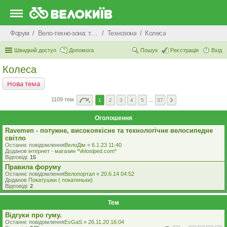
Форум
Вело-техно-зона: технічні питання та консультації
Технозона
Колеса
Швидкий доступ
Допомога
Пошук
Реєстрація
Вхід
Колеса
Нова тема
1109 тем
1
2
3
4
5
…
37
Оголошення
Ravemen - потужне, високоякісне та технологічне велосипедне
світло
Останнє повідомлення
ВелоДім
«
6.1.23 11:40
Доданов
iнтернет - магазин *Velosiped.com*
Відповіді:
15
Правила форуму
Останнє повідомлення
Велопортал
«
20.6.14 04:52
Доданов
Покатушки ( покатеньки)
Відповіді:
2
Тем
Відгуки про гуму.
Останнє повідомлення
EvGaS
«
26.11.20 16:04