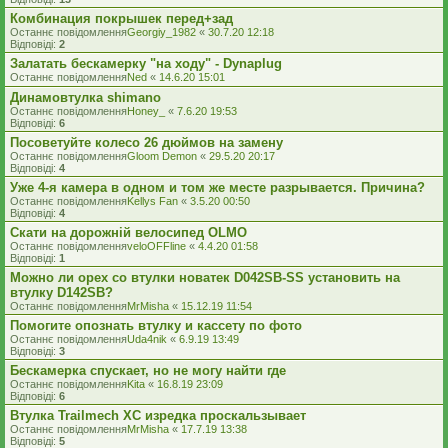
Комбинация покрышек перед+зад
Останнє повідомлення
Georgiy_1982
«
30.7.20 12:18
Відповіді:
2
Залатать бескамерку "на ходу" - Dynaplug
Останнє повідомлення
Ned
«
14.6.20 15:01
Динамовтулка shimano
Останнє повідомлення
Honey_
«
7.6.20 19:53
Відповіді:
6
Посоветуйте колесо 26 дюймов на замену
Останнє повідомлення
Gloom Demon
«
29.5.20 20:17
Відповіді:
4
Уже 4-я камера в одном и том же месте разрывается. Причина?
Останнє повідомлення
Kellys Fan
«
3.5.20 00:50
Відповіді:
4
Скати на дорожній велосипед ОLMO
Останнє повідомлення
veloOFFline
«
4.4.20 01:58
Відповіді:
1
Можно ли орех со втулки новатек D042SB-SS установить на
втулку D142SB?
Останнє повідомлення
MrMisha
«
15.12.19 11:54
Помогите опознать втулку и кассету по фото
Останнє повідомлення
Uda4nik
«
6.9.19 13:49
Відповіді:
3
Бескамерка спускает, но не могу найти где
Останнє повідомлення
Kita
«
16.8.19 23:09
Відповіді:
6
Втулка Trailmech XC изредка проскальзывает
Останнє повідомлення
MrMisha
«
17.7.19 13:38
Відповіді:
5