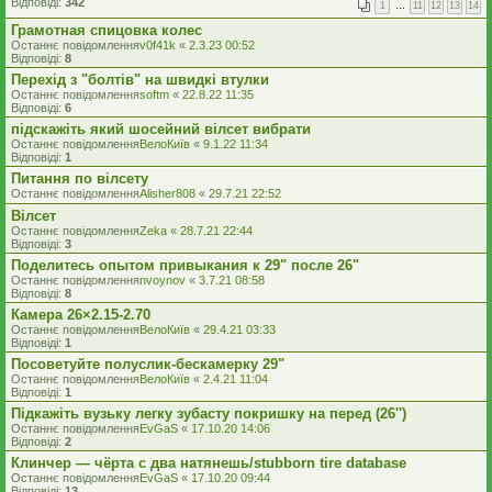
Відповіді:
342
1
…
11
12
13
14
Грамотная спицовка колес
Останнє повідомлення
v0f41k
«
2.3.23 00:52
Відповіді:
8
Перехід з "болтів" на швидкі втулки
Останнє повідомлення
softm
«
22.8.22 11:35
Відповіді:
6
підскажіть який шосейний вілсет вибрати
Останнє повідомлення
ВелоКиїв
«
9.1.22 11:34
Відповіді:
1
Питання по вілсету
Останнє повідомлення
Alisher808
«
29.7.21 22:52
Вілсет
Останнє повідомлення
Zeka
«
28.7.21 22:44
Відповіді:
3
Поделитесь опытом привыкания к 29" после 26"
Останнє повідомлення
nvoynov
«
3.7.21 08:58
Відповіді:
8
Камера 26×2.15-2.70
Останнє повідомлення
ВелоКиїв
«
29.4.21 03:33
Відповіді:
1
Посоветуйте полуслик-бескамерку 29"
Останнє повідомлення
ВелоКиїв
«
2.4.21 11:04
Відповіді:
1
Підкажіть вузьку легку зубасту покришку на перед (26'')
Останнє повідомлення
EvGaS
«
17.10.20 14:06
Відповіді:
2
Клинчер — чёрта с два натянешь/stubborn tire database
Останнє повідомлення
EvGaS
«
17.10.20 09:44
Відповіді:
13