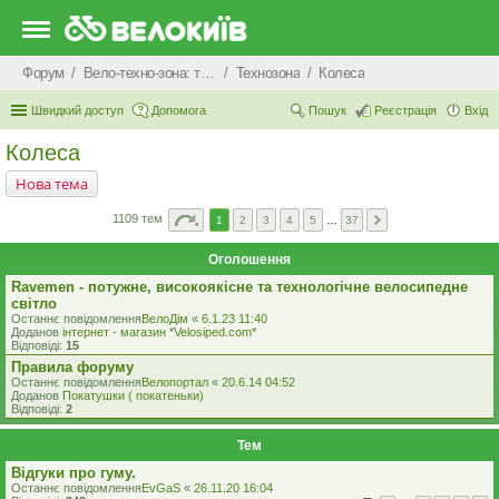
Форум
Вело-техно-зона: технічні питання та консультації
Технозона
Колеса
Швидкий доступ
Допомога
Пошук
Реєстрація
Вхід
Колеса
Нова тема
1109 тем
1
2
3
4
5
…
37
Оголошення
Ravemen - потужне, високоякісне та технологічне велосипедне
світло
Останнє повідомлення
ВелоДім
«
6.1.23 11:40
Доданов
iнтернет - магазин *Velosiped.com*
Відповіді:
15
Правила форуму
Останнє повідомлення
Велопортал
«
20.6.14 04:52
Доданов
Покатушки ( покатеньки)
Відповіді:
2
Тем
Відгуки про гуму.
Останнє повідомлення
EvGaS
«
26.11.20 16:04