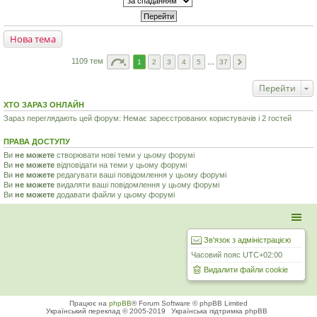
Нова тема
1109 тем
1
2
3
4
5
…
37
Перейти
ХТО ЗАРАЗ ОНЛАЙН
Зараз переглядають цей форум: Немає зареєстрованих користувачів і 2 гостей
ПРАВА ДОСТУПУ
Ви
не можете
створювати нові теми у цьому форумі
Ви
не можете
відповідати на теми у цьому форумі
Ви
не можете
редагувати ваші повідомлення у цьому форумі
Ви
не можете
видаляти ваші повідомлення у цьому форумі
Ви
не можете
додавати файли у цьому форумі
Зв'язок з адміністрацією
Часовий пояс
UTC+02:00
Видалити файли cookie
Працює на
phpBB
® Forum Software © phpBB Limited
Український переклад © 2005-2019
Українська підтримка phpBB