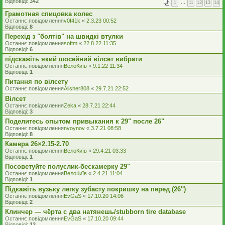
Відповіді:
342
1
…
11
12
13
14
Грамотная спицовка колес
Останнє повідомлення
v0f41k
«
2.3.23 00:52
Відповіді:
8
Перехід з "болтів" на швидкі втулки
Останнє повідомлення
softm
«
22.8.22 11:35
Відповіді:
6
підскажіть який шосейний вілсет вибрати
Останнє повідомлення
ВелоКиїв
«
9.1.22 11:34
Відповіді:
1
Питання по вілсету
Останнє повідомлення
Alisher808
«
29.7.21 22:52
Вілсет
Останнє повідомлення
Zeka
«
28.7.21 22:44
Відповіді:
3
Поделитесь опытом привыкания к 29" после 26"
Останнє повідомлення
nvoynov
«
3.7.21 08:58
Відповіді:
8
Камера 26×2.15-2.70
Останнє повідомлення
ВелоКиїв
«
29.4.21 03:33
Відповіді:
1
Посоветуйте полуслик-бескамерку 29"
Останнє повідомлення
ВелоКиїв
«
2.4.21 11:04
Відповіді:
1
Підкажіть вузьку легку зубасту покришку на перед (26'')
Останнє повідомлення
EvGaS
«
17.10.20 14:06
Відповіді:
2
Клинчер — чёрта с два натянешь/stubborn tire database
Останнє повідомлення
EvGaS
«
17.10.20 09:44
Відповіді:
13