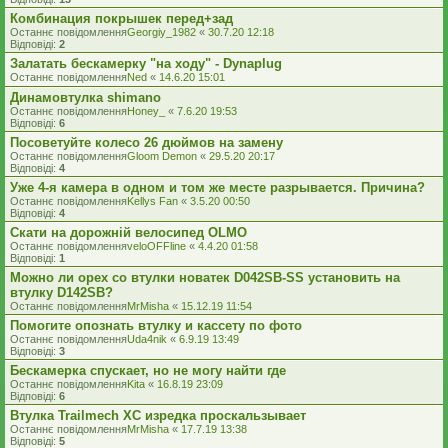
Комбинация покрышек перед+зад
Останнє повідомлення
Georgiy_1982
«
30.7.20 12:18
Відповіді:
2
Залатать бескамерку "на ходу" - Dynaplug
Останнє повідомлення
Ned
«
14.6.20 15:01
Динамовтулка shimano
Останнє повідомлення
Honey_
«
7.6.20 19:53
Відповіді:
6
Посоветуйте колесо 26 дюймов на замену
Останнє повідомлення
Gloom Demon
«
29.5.20 20:17
Відповіді:
4
Уже 4-я камера в одном и том же месте разрывается. Причина?
Останнє повідомлення
Kellys Fan
«
3.5.20 00:50
Відповіді:
4
Скати на дорожній велосипед ОLMO
Останнє повідомлення
veloOFFline
«
4.4.20 01:58
Відповіді:
1
Можно ли орех со втулки новатек D042SB-SS установить на
втулку D142SB?
Останнє повідомлення
MrMisha
«
15.12.19 11:54
Помогите опознать втулку и кассету по фото
Останнє повідомлення
Uda4nik
«
6.9.19 13:49
Відповіді:
3
Бескамерка спускает, но не могу найти где
Останнє повідомлення
Kita
«
16.8.19 23:09
Відповіді:
6
Втулка Trailmech XC изредка проскальзывает
Останнє повідомлення
MrMisha
«
17.7.19 13:38
Відповіді:
5