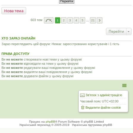
Нова тема
603 тем
1
2
3
4
5
…
21
Перейти
ХТО ЗАРАЗ ОНЛАЙН
Зараз переглядають цей форум: Немає зареєстрованих користувачів і 1 гість
ПРАВА ДОСТУПУ
Ви
не можете
створювати нові теми у цьому форумі
Ви
не можете
відповідати на теми у цьому форумі
Ви
не можете
редагувати ваші повідомлення у цьому форумі
Ви
не можете
видаляти ваші повідомлення у цьому форумі
Ви
не можете
додавати файли у цьому форумі
Зв'язок з адміністрацією
Часовий пояс
UTC+02:00
Видалити файли cookie
Працює на
phpBB
® Forum Software © phpBB Limited
Український переклад © 2005-2019
Українська підтримка phpBB