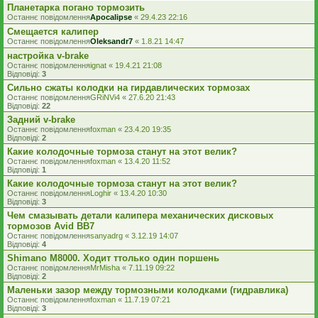
Планетарка погано тормозить
Останнє повідомлення
Apocalipse
«
29.4.23 22:16
Смещается калипер
Останнє повідомлення
Oleksandr7
«
1.8.21 14:47
настройка v-brake
Останнє повідомлення
ignat
«
19.4.21 21:08
Відповіді:
3
Сильно сжаты колодки на гирдавлических тормозах
Останнє повідомлення
GRiNVi4
«
27.6.20 21:43
Відповіді:
22
Задний v-brake
Останнє повідомлення
foxman
«
23.4.20 19:35
Відповіді:
2
Какие колодочные тормоза станут на этот велик?
Останнє повідомлення
foxman
«
13.4.20 11:52
Відповіді:
1
Какие колодочные тормоза станут на этот велик?
Останнє повідомлення
Loghir
«
13.4.20 10:30
Відповіді:
3
Чем смазывать детали калипера механических дисковых
тормозов Avid BB7
Останнє повідомлення
sanyadrg
«
3.12.19 14:07
Відповіді:
4
Shimano M8000. Ходит ттолько один поршень
Останнє повідомлення
MrMisha
«
7.11.19 09:22
Відповіді:
2
Маленьки зазор между тормозными колодками (гидравлика)
Останнє повідомлення
foxman
«
11.7.19 07:21
Відповіді:
3