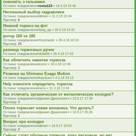
поможіть з гальмами
Останнє повідомлення
roma123
«
18.4.19 15:45
Неспешный выбор гидравлики
Останнє повідомлення
diimen
«
31.3.19 15:34
Відповіді:
6
Ножной тормоз на фэт
Останнє повідомлення
Sarg_qq
«
26.3.19 23:31
ротор 160 vs 180
Останнє повідомлення
Yuramantic
«
26.4.18 18:10
Відповіді:
20
разница тормозных ручек
Останнє повідомлення
Vette06
«
25.4.18 17:43
Как облегчить нажатие тормоза
Останнє повідомлення
konst
«
18.4.18 12:49
Відповіді:
3
Резинки на Shimano Exage Motion
Останнє повідомлення
Kaydzen
«
4.4.18 19:13
Help помогите определить тормоза
Останнє повідомлення
пита
«
31.3.18 13:44
Как отличить органические от металлических колодок?
Останнє повідомлення
Даниил Драконович
«
23.9.17 17:39
Відповіді:
3
Плохо тормозит новая механика. Что делать?
Останнє повідомлення
Даниил Драконович
«
16.9.17 05:26
Відповіді:
2
Вопрос про колодки
Останнє повідомлення
diimen
«
16.8.17 10:53
Відповіді:
2
Сейчас стоят ободные тормоза, хочу дисковые, но нет