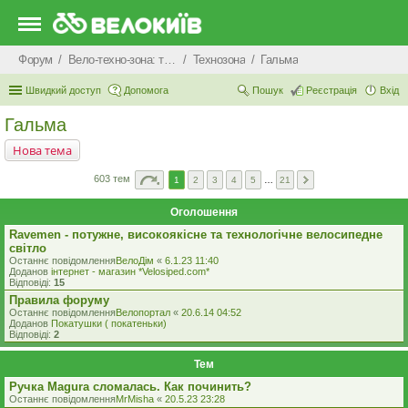
Форум
Вело-техно-зона: технічні питання та консультації
Технозона
Гальма
Швидкий доступ
Допомога
Пошук
Реєстрація
Вхід
Гальма
Нова тема
603 тем
1
2
3
4
5
…
21
Оголошення
Ravemen - потужне, високоякісне та технологічне велосипедне
світло
Останнє повідомлення
ВелоДім
«
6.1.23 11:40
Доданов
iнтернет - магазин *Velosiped.com*
Відповіді:
15
Правила форуму
Останнє повідомлення
Велопортал
«
20.6.14 04:52
Доданов
Покатушки ( покатеньки)
Відповіді:
2
Тем
Ручка Magura сломалась. Как починить?
Останнє повідомлення
MrMisha
«
20.5.23 23:28