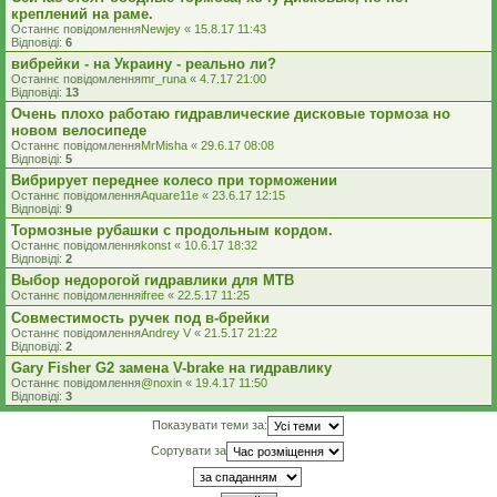
креплений на раме.
Останнє повідомлення
Newjey
«
15.8.17 11:43
Відповіді:
6
вибрейки - на Украину - реально ли?
Останнє повідомлення
mr_runa
«
4.7.17 21:00
Відповіді:
13
Очень плохо работаю гидравлические дисковые тормоза но
новом велосипеде
Останнє повідомлення
MrMisha
«
29.6.17 08:08
Відповіді:
5
Вибрирует переднее колесо при торможении
Останнє повідомлення
Aquare11e
«
23.6.17 12:15
Відповіді:
9
Тормозные рубашки с продольным кордом.
Останнє повідомлення
konst
«
10.6.17 18:32
Відповіді:
2
Выбор недорогой гидравлики для MTB
Останнє повідомлення
ifree
«
22.5.17 11:25
Совместимость ручек под в-брейки
Останнє повідомлення
Andrey V
«
21.5.17 21:22
Відповіді:
2
Gary Fisher G2 замена V-brake на гидравлику
Останнє повідомлення
@noxin
«
19.4.17 11:50
Відповіді:
3
Показувати теми за:
Сортувати за