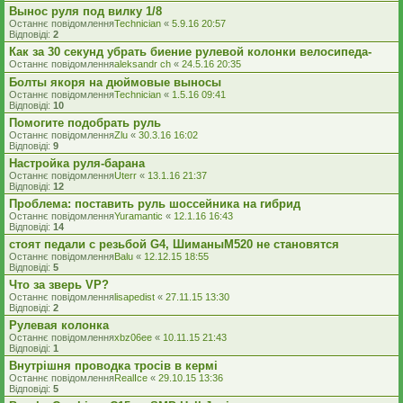
Вынос руля под вилку 1/8
Останнє повідомлення
Technician
«
5.9.16 20:57
Відповіді:
2
Как за 30 секунд убрать биение рулевой колонки велосипеда-
Останнє повідомлення
aleksandr ch
«
24.5.16 20:35
Болты якоря на дюймовые выносы
Останнє повідомлення
Technician
«
1.5.16 09:41
Відповіді:
10
Помогите подобрать руль
Останнє повідомлення
Zlu
«
30.3.16 16:02
Відповіді:
9
Настройка руля-барана
Останнє повідомлення
Uterr
«
13.1.16 21:37
Відповіді:
12
Проблема: поставить руль шоссейника на гибрид
Останнє повідомлення
Yuramantic
«
12.1.16 16:43
Відповіді:
14
стоят педали с резьбой G4, ШиманыМ520 не становятся
Останнє повідомлення
Balu
«
12.12.15 18:55
Відповіді:
5
Что за зверь VP?
Останнє повідомлення
lisapedist
«
27.11.15 13:30
Відповіді:
2
Рулевая колонка
Останнє повідомлення
xbz06ee
«
10.11.15 21:43
Відповіді:
1
Внутрішня проводка тросів в кермі
Останнє повідомлення
RealIce
«
29.10.15 13:36
Відповіді:
5