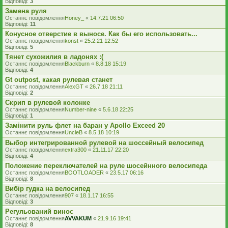
Відповіді:
3
Замена руля
Останнє повідомлення
Honey_
«
14.7.21 06:50
Відповіді:
11
Конусное отверстие в выносе. Как бы его использовать...
Останнє повідомлення
konst
«
25.2.21 12:52
Відповіді:
5
Тянет сухожилия в ладонях :(
Останнє повідомлення
Blackburn
«
8.8.18 15:19
Відповіді:
4
Gt outpost, какая рулевая станет
Останнє повідомлення
AlexGT
«
26.7.18 21:11
Відповіді:
2
Скрип в рулевой колонке
Останнє повідомлення
Number-nine
«
5.6.18 22:25
Відповіді:
1
Замінити руль флет на баран у Apollo Exceed 20
Останнє повідомлення
UncleB
«
8.5.18 10:19
Выбор интегрированной рулевой на шоссейный велосипед
Останнє повідомлення
extra300
«
21.11.17 22:20
Відповіді:
4
Положение переключателей на руле шосейнного велосипеда
Останнє повідомлення
BOOTLOADER
«
23.5.17 06:16
Відповіді:
8
Вибір гудка на велосипед
Останнє повідомлення
907
«
18.1.17 16:55
Відповіді:
3
Регульований винос
Останнє повідомлення
AVVAKUM
«
21.9.16 19:41
Відповіді:
8