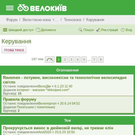
Форум
Вело-техно-зона: технічні питання та консультації
Технозона
Керування
Швидкий доступ
Допомога
Пошук
Реєстрація
Вхід
Керування
Нова тема
197 тем
1
2
3
4
5
…
7
Оголошення
Ravemen - потужне, високоякісне та технологічне велосипедне
світло
Останнє повідомлення
ВелоДім
«
6.1.23 11:40
Доданов
iнтернет - магазин *Velosiped.com*
Відповіді:
15
Правила форуму
Останнє повідомлення
Велопортал
«
20.6.14 04:52
Доданов
Покатушки ( покатеньки)
Відповіді:
2
Тем
Прокручується винос в дюймовій вилці, не тримає клін
Останнє повідомлення
And2020
«
23.6.23 10:50