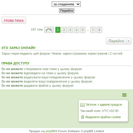
Нова тема
197 тем
1
2
3
4
5
…
7
Перейти
ХТО ЗАРАЗ ОНЛАЙН
Зараз переглядають цей форум: Немає зареєстрованих користувачів і 2 гостей
ПРАВА ДОСТУПУ
Ви
не можете
створювати нові теми у цьому форумі
Ви
не можете
відповідати на теми у цьому форумі
Ви
не можете
редагувати ваші повідомлення у цьому форумі
Ви
не можете
видаляти ваші повідомлення у цьому форумі
Ви
не можете
додавати файли у цьому форумі
Зв'язок з адміністрацією
Часовий пояс
UTC+02:00
Видалити файли cookie
Працює на
phpBB
® Forum Software © phpBB Limited