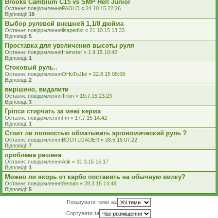
Brooks Cambium C15 vs SMP Hell Junior
Останнє повідомлення
PAOLO
«
24.10.15 22:26
Відповіді:
19
Выбор рулевой внешней 1,1/8 дюйма
Останнє повідомлення
lisapedist
«
21.10.15 13:33
Відповіді:
5
Проставка для увеличения высоты руля
Останнє повідомлення
Hamster
«
1.9.15 10:42
Відповіді:
1
Стоковый руль..
Останнє повідомлення
OHoToJIei
«
22.8.15 08:58
Відповіді:
2
вирішено, видалити
Останнє повідомлення
Trion
«
19.7.15 23:23
Відповіді:
3
Гріпси стирчать за межі керма
Останнє повідомлення
l-m
«
17.7.15 14:42
Відповіді:
1
Стоит ли полностью обматывать эргономический руль ?
Останнє повідомлення
BOOTLOADER
«
28.5.15 07:22
Відповіді:
7
проблема решена
Останнє повідомлення
Atik
«
31.3.15 15:17
Відповіді:
1
Можно ли якорь от карбо поставить на обычную вилку?
Останнє повідомлення
Seman
«
28.3.15 14:48
Відповіді:
5
Показувати теми за:
Сортувати за