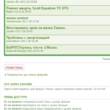
nikolos.40
»18.2.19 10:50
Ремонт аморта, Scott Equalizer TC OTS
Baloo
»13.3.16 18:41
вилка suntour
holodenkoia
»31.7.18 17:44
Восстановить хром на вилке.Тахион.
yuraer
»13.7.18 15:41
Проблемы с амортизацией
kennokken
»28.7.18 16:28
ВзХРУСТнулось что-то :( Mosso.
Алексей Клецов
»9.5.18 21:33
Показ
Нова тема
Повернутись до списку форумів
ХТО ЗАРАЗ ОНЛАЙН
Зараз переглядають цей форум: Немає зареєстрованих користувачів і 10 гостей
ПРАВА ДОСТУПУ
Ви
не можете
створювати нові теми у цьому форумі
Ви
не можете
відповідати на теми у цьому форумі
Ви
не можете
редагувати ваші повідомлення у цьому форумі