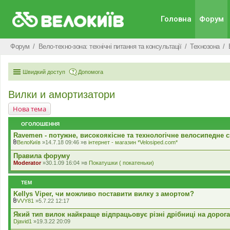
Головна
Форум
Форум
Вело-техно-зона: технічні питання та консультації
Технозона
Швидкий доступ
Допомога
Вилки и амортизатори
Нова тема
ОГОЛОШЕННЯ
Ravemen - потужне, високоякісне та технологічне велосипедне с
ВелоКиїв
»14.7.18 09:46 »в
iнтернет - магазин *Velosiped.com*
В
к
Правила форуму
л
Moderator
»30.1.09 16:04 »в
Покатушки ( покатеньки)
а
д
е
ТЕМ
н
н
Kellys Viper, чи можливо поставити вилку з амортом?
я
VVY81
»5.7.22 12:17
В
к
Який тип вилок найкраще відпрацьовує різні дрібниці на дорог
л
Djavid1
»19.3.22 20:09
а