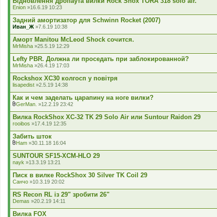
Відновлення дропаута вилки Rock Shox TORA 318 solo air.
я
Enion
»16.6.19 10:23
Задний амортизатор для Schwinn Rocket (2007)
Иван_Ж
»7.6.19 10:38
Аморт Manitou McLeod Shock сочится.
MrMisha
»25.5.19 12:29
Lefty PBR. Должна ли проседать при заблокированной?
MrMisha
»26.4.19 17:03
Rockshox XC30 колгосп у повітря
lisapedist
»2.5.19 14:38
Как и чем заделать царапину на ноге вилки?
GerMan.
»12.2.19 23:42
В
к
Вилка RockShox XC-32 TK 29 Solo Air или Suntour Raidon 29
л
rooibos
»17.4.19 12:35
а
д
Забить шток
е
Ham
»30.11.18 16:04
н
В
н
к
SUNTOUR SF15-XCM-HLO 29
я
л
nayk
»13.3.19 13:21
а
д
Писк в вилке RockShox 30 Silver TK Coil 29
е
Санчо
»10.3.19 20:02
н
н
RS Recon RL із 29" зробити 26"
я
Demas
»20.2.19 14:11
Вилка FOX