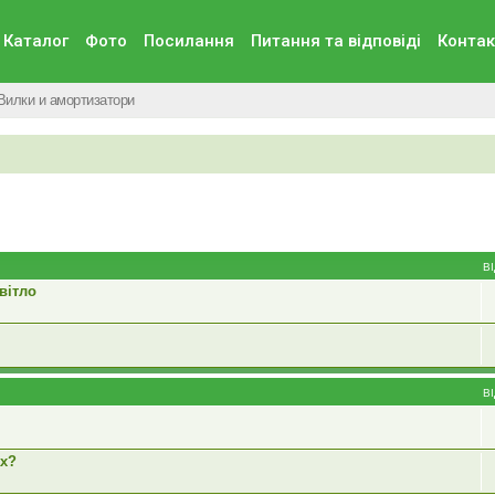
Каталог
Фото
Посилання
Питання та вiдповiдi
Контак
Вилки и амортизатори
В
вітло
В
ах?