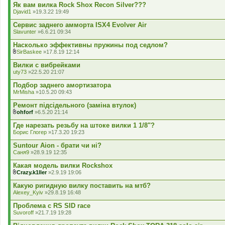
д
Як вам вилка Rock Shox Recon Silver???
е
Djavid1
»19.3.22 19:49
н
н
Сервис заднего амморта ISX4 Evolver Air
я
Slavunter
»6.6.21 09:34
Насколько эффективны пружины под седлом?
SirBaskee
»17.8.19 12:14
В
к
Вилки с вибрейками
л
uty73
»22.5.20 21:07
а
д
Подбор заднего амортизатора
е
MrMisha
»10.5.20 09:43
н
н
Ремонт підсідельного (заміна втулок)
я
ohforf
»6.5.20 21:14
В
к
Где нарезать резьбу на штоке вилки 1 1/8"?
л
Борис Глогер
»17.3.20 19:23
а
д
Suntour Aion - брати чи ні?
е
Саня9
»28.9.19 12:35
н
н
Какая модель вилки Rockshox
я
Crazy.k1ller
»2.9.19 19:06
В
к
Какую ригидную вилку поставить на мтб?
л
Alexey_Kyiv
»29.8.19 16:48
а
д
Проблема с RS SID race
е
Suvoroff
»21.7.19 19:28
н
н