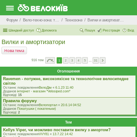
Форум
Вело-техно-зона: технічні питання та консультації
Технозона
Вилки и амортизатори
Швидкий доступ
Допомога
Пошук
Реєстрація
Вхід
Вилки и амортизатори
Нова тема
916 тем
1
2
3
4
5
…
31
Оголошення
Ravemen - потужне, високоякісне та технологічне велосипедне
світло
Останнє повідомлення
ВелоДім
«
6.1.23 11:40
Доданов
iнтернет - магазин *Velosiped.com*
Відповіді:
15
Правила форуму
Останнє повідомлення
Велопортал
«
20.6.14 04:52
Доданов
Покатушки ( покатеньки)
Відповіді:
2
Тем
Kellys Viper, чи можливо поставити вилку з амортом?
Останнє повідомлення
VVY81
«
13.7.22 14:42