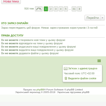
Нова тема
916 тем
1
2
3
4
5
…
31
Перейти
ХТО ЗАРАЗ ОНЛАЙН
Зараз переглядають цей форум: Немає зареєстрованих користувачів і 3 гостей
ПРАВА ДОСТУПУ
Ви
не можете
створювати нові теми у цьому форумі
Ви
не можете
відповідати на теми у цьому форумі
Ви
не можете
редагувати ваші повідомлення у цьому форумі
Ви
не можете
видаляти ваші повідомлення у цьому форумі
Ви
не можете
додавати файли у цьому форумі
Зв'язок з адміністрацією
Часовий пояс
UTC+02:00
Видалити файли cookie
Працює на
phpBB
® Forum Software © phpBB Limited
Український переклад © 2005-2019
Українська підтримка phpBB