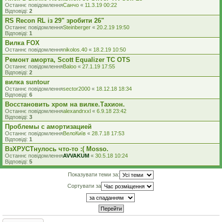
Останнє повідомлення
Санчо
«
11.3.19 00:22
Відповіді:
2
RS Recon RL із 29" зробити 26"
Останнє повідомлення
Steinberger
«
20.2.19 19:50
Відповіді:
1
Вилка FOX
Останнє повідомлення
nikolos.40
«
18.2.19 10:50
Ремонт аморта, Scott Equalizer TC OTS
Останнє повідомлення
Baloo
«
27.1.19 17:55
Відповіді:
2
вилка suntour
Останнє повідомлення
sector2000
«
18.12.18 18:34
Відповіді:
6
Восстановить хром на вилке.Тахион.
Останнє повідомлення
alexandrxxl
«
6.9.18 23:42
Відповіді:
3
Проблемы с амортизацией
Останнє повідомлення
ВелоКиїв
«
28.7.18 17:53
Відповіді:
1
ВзХРУСТнулось что-то :( Mosso.
Останнє повідомлення
AVVAKUM
«
30.5.18 10:24
Відповіді:
5
Показувати теми за:
Сортувати за