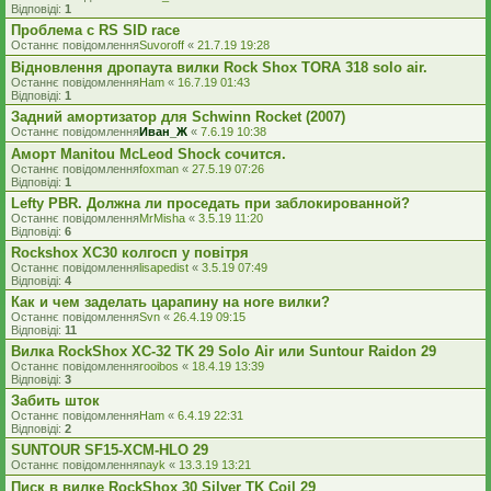
Відповіді:
1
Проблема с RS SID race
Останнє повідомлення
Suvoroff
«
21.7.19 19:28
Відновлення дропаута вилки Rock Shox TORA 318 solo air.
Останнє повідомлення
Ham
«
16.7.19 01:43
Відповіді:
1
Задний амортизатор для Schwinn Rocket (2007)
Останнє повідомлення
Иван_Ж
«
7.6.19 10:38
Аморт Manitou McLeod Shock сочится.
Останнє повідомлення
foxman
«
27.5.19 07:26
Відповіді:
1
Lefty PBR. Должна ли проседать при заблокированной?
Останнє повідомлення
MrMisha
«
3.5.19 11:20
Відповіді:
6
Rockshox XC30 колгосп у повітря
Останнє повідомлення
lisapedist
«
3.5.19 07:49
Відповіді:
4
Как и чем заделать царапину на ноге вилки?
Останнє повідомлення
Svn
«
26.4.19 09:15
Відповіді:
11
Вилка RockShox XC-32 TK 29 Solo Air или Suntour Raidon 29
Останнє повідомлення
rooibos
«
18.4.19 13:39
Відповіді:
3
Забить шток
Останнє повідомлення
Ham
«
6.4.19 22:31
Відповіді:
2
SUNTOUR SF15-XCM-HLO 29
Останнє повідомлення
nayk
«
13.3.19 13:21
Писк в вилке RockShox 30 Silver TK Coil 29