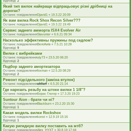
Відповіді:
2
Який тип вилок найкраще відпрацьовує різні дрібниці на
дорогах?
Останнє повідомлення
Djavid1
«
19.3.22 20:09
Як вам вилка Rock Shox Recon Silver???
Останнє повідомлення
Djavid1
«
19.3.22 19:49
Сервис заднего амморта ISX4 Evolver Air
Останнє повідомлення
Slavunter
«
6.6.21 09:34
Насколько эффективны пружины под седлом?
Останнє повідомлення
ВелоКиїв
«
7.5.21 10:28
Відповіді:
9
Вилки с вибрейками
Останнє повідомлення
uty73
«
23.5.20 06:20
Відповіді:
2
Подбор заднего амортизатора
Останнє повідомлення
foxman
«
12.5.20 08:29
Відповіді:
2
Ремонт підсідельного (заміна втулок)
Останнє повідомлення
ohforf
«
6.5.20 21:14
Где нарезать резьбу на штоке вилки 1 1/8"?
Останнє повідомлення
Борис Глогер
«
17.3.20 19:23
Suntour Aion - брати чи ні?
Останнє повідомлення
Blackburn
«
23.2.20 15:30
Відповіді:
1
Какая модель вилки Rockshox
Останнє повідомлення
konst
«
12.9.19 15:16
Відповіді:
1
Какую ригидную вилку поставить на мтб?
Останнє повідомлення
Alex_HYXT
«
30.8.19 17:44