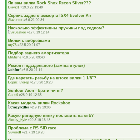
д
Як вам вилка Rock Shox Recon Silver???
е
Djavid1
»19.3.22 19:49
н
н
Сервис заднего амморта ISX4 Evolver Air
я
Slavunter
»6.6.21 09:34
Насколько эффективны пружины под седлом?
SirBaskee
»17.8.19 12:14
В
к
Вилки с вибрейками
л
uty73
»22.5.20 21:07
а
д
Подбор заднего амортизатора
е
MrMisha
»10.5.20 09:43
н
н
Ремонт підсідельного (заміна втулок)
я
ohforf
»6.5.20 21:14
В
к
Где нарезать резьбу на штоке вилки 1 1/8"?
л
Борис Глогер
»17.3.20 19:23
а
д
Suntour Aion - брати чи ні?
е
Саня9
»28.9.19 12:35
н
н
Какая модель вилки Rockshox
я
Crazy.k1ller
»2.9.19 19:06
В
к
Какую ригидную вилку поставить на мтб?
л
Alexey_Kyiv
»29.8.19 16:48
а
д
Проблема с RS SID race
е
Suvoroff
»21.7.19 19:28
н
н