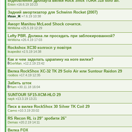
Відновлення дропаута вилки Rock Shox TORA 318 solo air.
я
Enion
»16.6.19 10:23
Задний амортизатор для Schwinn Rocket (2007)
Иван_Ж
»7.6.19 10:38
Аморт Manitou McLeod Shock сочится.
MrMisha
»25.5.19 12:29
Lefty PBR. Должна ли проседать при заблокированной?
MrMisha
»26.4.19 17:03
Rockshox XC30 колгосп у повітря
lisapedist
»2.5.19 14:38
Как и чем заделать царапину на ноге вилки?
GerMan.
»12.2.19 23:42
В
к
Вилка RockShox XC-32 TK 29 Solo Air или Suntour Raidon 29
л
rooibos
»17.4.19 12:35
а
д
Забить шток
е
Ham
»30.11.18 16:04
н
В
н
к
SUNTOUR SF15-XCM-HLO 29
я
л
nayk
»13.3.19 13:21
а
д
Писк в вилке RockShox 30 Silver TK Coil 29
е
Санчо
»10.3.19 20:02
н
н
RS Recon RL із 29" зробити 26"
я
Demas
»20.2.19 14:11
Вилка FOX