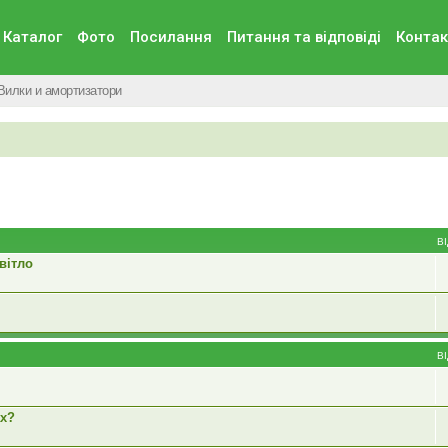
Каталог
Фото
Посилання
Питання та вiдповiдi
Контак
Вилки и амортизатори
В
вітло
В
ах?