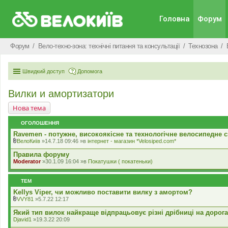
Головна
Форум
Форум
Вело-техно-зона: технічні питання та консультації
Технозона
Швидкий доступ
Допомога
Вилки и амортизатори
Нова тема
ОГОЛОШЕННЯ
Ravemen - потужне, високоякісне та технологічне велосипедне с
ВелоКиїв
»14.7.18 09:46 »в
iнтернет - магазин *Velosiped.com*
В
к
Правила форуму
л
Moderator
»30.1.09 16:04 »в
Покатушки ( покатеньки)
а
д
е
ТЕМ
н
н
Kellys Viper, чи можливо поставити вилку з амортом?
я
VVY81
»5.7.22 12:17
В
к
Який тип вилок найкраще відпрацьовує різні дрібниці на дорог
л
Djavid1
»19.3.22 20:09
а