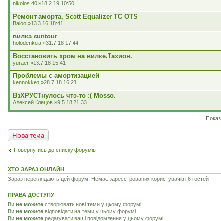
nikolos.40
»18.2.19 10:50
Ремонт аморта, Scott Equalizer TC OTS
Baloo
»13.3.16 18:41
вилка suntour
holodenkoia
»31.7.18 17:44
Восстановить хром на вилке.Тахион.
yuraer
»13.7.18 15:41
Проблемы с амортизацией
kennokken
»28.7.18 16:28
ВзХРУСТнулось что-то :( Mosso.
Алексей Клецов
»9.5.18 21:33
Показ
Нова тема
Повернутись до списку форумів
ХТО ЗАРАЗ ОНЛАЙН
Зараз переглядають цей форум: Немає зареєстрованих користувачів і 6 гостей
ПРАВА ДОСТУПУ
Ви
не можете
створювати нові теми у цьому форумі
Ви
не можете
відповідати на теми у цьому форумі
Ви
не можете
редагувати ваші повідомлення у цьому форумі