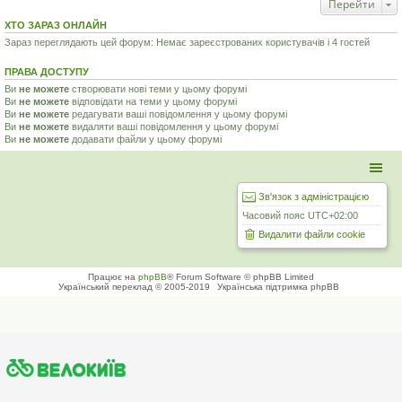
Перейти
ХТО ЗАРАЗ ОНЛАЙН
Зараз переглядають цей форум: Немає зареєстрованих користувачів і 4 гостей
ПРАВА ДОСТУПУ
Ви
не можете
створювати нові теми у цьому форумі
Ви
не можете
відповідати на теми у цьому форумі
Ви
не можете
редагувати ваші повідомлення у цьому форумі
Ви
не можете
видаляти ваші повідомлення у цьому форумі
Ви
не можете
додавати файли у цьому форумі
Зв'язок з адміністрацією
Часовий пояс
UTC+02:00
Видалити файли cookie
Працює на
phpBB
® Forum Software © phpBB Limited
Український переклад © 2005-2019
Українська підтримка phpBB