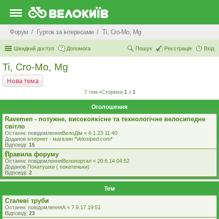
Форум
Гурток за інтересами
Ti, Cro-Mo, Mg
Швидкий доступ
Допомога
Пошук
Реєстрація
Вхід
Ti, Cro-Mo, Mg
Нова тема
7 тем •Сторінка
1
з
1
Оголошення
Ravemen - потужне, високоякісне та технологічне велосипедне
світло
Останнє повідомлення
ВелоДім
«
6.1.23 11:40
Доданов
iнтернет - магазин *Velosiped.com*
Відповіді:
15
Правила форуму
Останнє повідомлення
Велопортал
«
20.6.14 04:52
Доданов
Покатушки ( покатеньки)
Відповіді:
2
Тем
Сталеві труби
Останнє повідомлення
A
«
7.9.17 19:51
Відповіді:
23