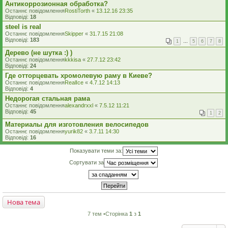
Антикоррозионная обработка?
Останнє повідомлення
RostiTorth
«
13.12.16 23:35
Відповіді:
18
steel is real
Останнє повідомлення
Skipper
«
31.7.15 21:08
Відповіді:
183
1
…
5
6
7
8
Дерево (не шутка :) )
Останнє повідомлення
kkkisa
«
27.7.12 23:42
Відповіді:
24
Где отторцевать хромолевую раму в Киеве?
Останнє повідомлення
RealIce
«
4.7.12 14:13
Відповіді:
4
Недорогая стальная рама
Останнє повідомлення
alexandrxxl
«
7.5.12 11:21
Відповіді:
45
1
2
Материалы для изготовления велосипедов
Останнє повідомлення
yurik82
«
3.7.11 14:30
Відповіді:
16
Показувати теми за:
Сортувати за
Нова тема
7 тем •Сторінка
1
з
1