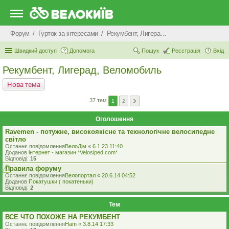
Форум
Гурток за інтересами
Рекумбент, Лигерад, Веломобиль
Швидкий доступ
Допомога
Пошук
Реєстрація
Вхід
Рекумбент, Лигерад, Веломобиль
Нова тема
37 тем
1
2
Оголошення
Ravemen - потужне, високоякісне та технологічне велосипедне
світло
Останнє повідомлення
ВелоДім
«
6.1.23 11:40
Доданов
iнтернет - магазин *Velosiped.com*
Відповіді:
15
Правила форуму
Останнє повідомлення
Велопортал
«
20.6.14 04:52
Доданов
Покатушки ( покатеньки)
Відповіді:
2
Тем
ВСЕ ЧТО ПОХОЖЕ НА РЕКУМБЕНТ
Останнє повідомлення
Ham
«
3.8.14 17:33