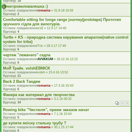
Відповіді:
18
Электровеловаляшка :)
Останнє повідомлення
romanta
«
31.8.18 16:55
Відповіді:
2
Comfortable sitting for longe range journey(prototape) Прототип
зручного сідла для велотурів.
Останнє повідомлення
s1l2
«
12.9.17 14:40
Відповіді:
4
Turtle + KS - природна система керування апаратом(native control
system for trike)
Останнє повідомлення
Triz
«
28.3.17 17:49
Відповіді:
6
чертеж "лежачего" седла
Останнє повідомлення
AVVAKUM
«
18.12.16 12:22
Відповіді:
6
МоЙ Трайк. volshEBNICK
Останнє повідомлення
volsh
«
23.4.16 13:52
Відповіді:
21
Back 2 Back Тандем
Останнє повідомлення
romanta
«
17.3.16 15:43
Відповіді:
6
Фанера как материал для творчества
Останнє повідомлення
romanta
«
3.2.16 09:32
Відповіді:
34
1
2
Rowing bike "Чистюля", прием заказов начат
Останнє повідомлення
romanta
«
7.1.16 15:04
Відповіді:
5
де купити якісну стальну трубу ?
Останнє повідомлення
romanta
«
30.1.15 17:44
Відповіді:
6