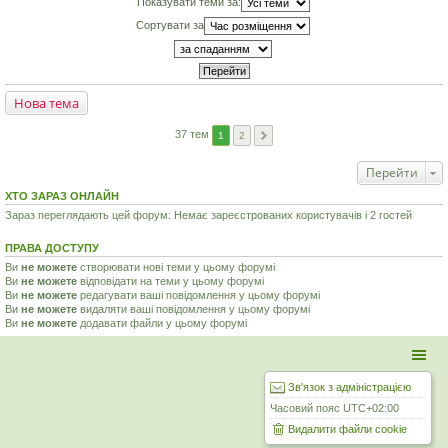
Показувати теми за:
Сортувати за
Нова тема
37 тем
1
2
Перейти
ХТО ЗАРАЗ ОНЛАЙН
Зараз переглядають цей форум: Немає зареєстрованих користувачів і 2 гостей
ПРАВА ДОСТУПУ
Ви
не можете
створювати нові теми у цьому форумі
Ви
не можете
відповідати на теми у цьому форумі
Ви
не можете
редагувати ваші повідомлення у цьому форумі
Ви
не можете
видаляти ваші повідомлення у цьому форумі
Ви
не можете
додавати файли у цьому форумі
Зв'язок з адміністрацією
Часовий пояс
UTC+02:00
Видалити файли cookie