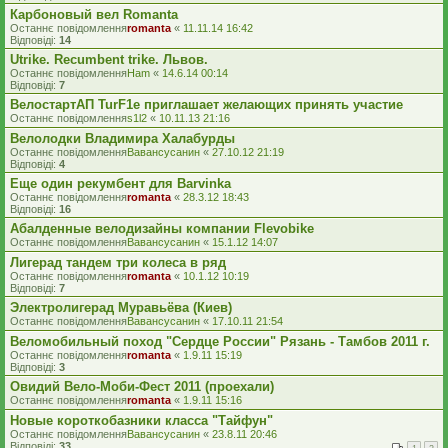
Карбоновый вел Romanta
Останнє повідомлення
romanta
«
11.11.14 16:42
Відповіді:
14
Utrike. Recumbent trike. Львов.
Останнє повідомлення
Ham
«
14.6.14 00:14
Відповіді:
7
ВелостартАП TurF1e приглашает желающих принять участие
Останнє повідомлення
s1l2
«
10.11.13 21:16
Велолодки Владимира Халабурды
Останнє повідомлення
Вавансусанин
«
27.10.12 21:19
Відповіді:
4
Еще один рекумбент для Barvinka
Останнє повідомлення
romanta
«
28.3.12 18:43
Відповіді:
16
Абалденные велодизайны компании Flevobike
Останнє повідомлення
Вавансусанин
«
15.1.12 14:07
Лигерад тандем три колеса в ряд
Останнє повідомлення
romanta
«
10.1.12 10:19
Відповіді:
7
Электролигерад Муравьёва (Киев)
Останнє повідомлення
Вавансусанин
«
17.10.11 21:54
Веломобильный поход "Сердце России" Рязань - Тамбов 2011 г.
Останнє повідомлення
romanta
«
1.9.11 15:19
Відповіді:
3
Овидий Вело-Моби-Фест 2011 (проехали)
Останнє повідомлення
romanta
«
1.9.11 15:16
Новые короткобазники класса "Тайфун"
Останнє повідомлення
Вавансусанин
«
23.8.11 20:46
Відповіді:
33