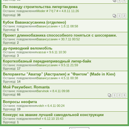
1
2
По поводу строительства лигертандема
Останнє повідомлення
Moder # 7モ7 #
«
4.8.11 11:26
Відповіді:
38
1
2
Кубок Ваванасусанина (отделено)
Останнє повідомлення
Вавансусанин
«
1.8.11 08:58
Відповіді:
6
Проект длиннобазника спосособного гоняться с шоссерами.
Останнє повідомлення
Вавансусанин
«
30.7.11 00:52
Відповіді:
2
ду-приводний веломобіль
Останнє повідомлення
vassai
«
9.6.11 10:30
Відповіді:
3
Короткобазный переднеприводный лигер-байк
Останнє повідомлення
Вавансусанин
«
9.5.11 21:59
Відповіді:
17
Велоракеты "Аватар" (Австралия) и "Фантом" (Made in Kiev)
Останнє повідомлення
Вавансусанин
«
4.5.11 00:38
Відповіді:
14
Мой Рекумбент. Romanta
Останнє повідомлення
Barvinok
«
8.4.11 09:08
Відповіді:
66
1
2
3
Вопросы неофита
Останнє повідомлення
volsh
«
6.4.11 00:24
Відповіді:
19
Конкурс на звание лучшей самодельной конструкции
Останнє повідомлення
hof
«
6.12.10 15:43
Відповіді:
1