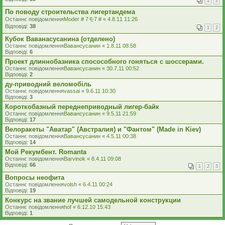
1
2
По поводу строительства лигертандема
Останнє повідомлення
Moder # 7モ7 #
«
4.8.11 11:26
Відповіді:
38
1
2
Кубок Ваванасусанина (отделено)
Останнє повідомлення
Вавансусанин
«
1.8.11 08:58
Відповіді:
6
Проект длиннобазника спосособного гоняться с шоссерами.
Останнє повідомлення
Вавансусанин
«
30.7.11 00:52
Відповіді:
2
ду-приводний веломобіль
Останнє повідомлення
vassai
«
9.6.11 10:30
Відповіді:
3
Короткобазный переднеприводный лигер-байк
Останнє повідомлення
Вавансусанин
«
9.5.11 21:59
Відповіді:
17
Велоракеты "Аватар" (Австралия) и "Фантом" (Made in Kiev)
Останнє повідомлення
Вавансусанин
«
4.5.11 00:38
Відповіді:
14
Мой Рекумбент. Romanta
Останнє повідомлення
Barvinok
«
8.4.11 09:08
Відповіді:
66
1
2
3
Вопросы неофита
Останнє повідомлення
volsh
«
6.4.11 00:24
Відповіді:
19
Конкурс на звание лучшей самодельной конструкции
Останнє повідомлення
hof
«
6.12.10 15:43
Відповіді:
1