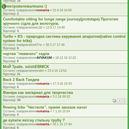
Відповіді:
18
Электровеловаляшка :)
Останнє повідомлення
romanta
«
31.8.18 16:55
Відповіді:
2
Comfortable sitting for longe range journey(prototape) Прототип
зручного сідла для велотурів.
Останнє повідомлення
s1l2
«
12.9.17 14:40
Відповіді:
4
Turtle + KS - природна система керування апаратом(native control
system for trike)
Останнє повідомлення
Triz
«
28.3.17 17:49
Відповіді:
6
чертеж "лежачего" седла
Останнє повідомлення
AVVAKUM
«
18.12.16 12:22
Відповіді:
6
МоЙ Трайк. volshEBNICK
Останнє повідомлення
volsh
«
23.4.16 13:52
Відповіді:
21
Back 2 Back Тандем
Останнє повідомлення
romanta
«
17.3.16 15:43
Відповіді:
6
Фанера как материал для творчества
Останнє повідомлення
romanta
«
3.2.16 09:32
Відповіді:
34
1
2
Rowing bike "Чистюля", прием заказов начат
Останнє повідомлення
romanta
«
7.1.16 15:04
Відповіді:
5
де купити якісну стальну трубу ?
Останнє повідомлення
romanta
«
30.1.15 17:44
Відповіді:
6