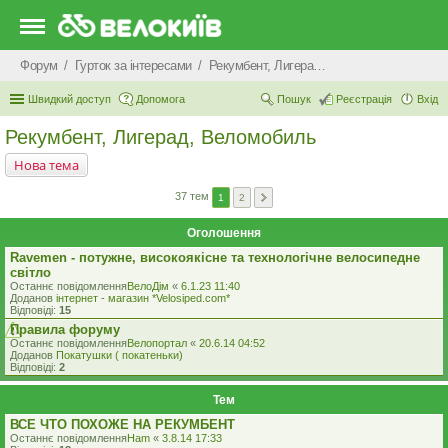
Форум
Гурток за інтересами
Рекумбент, Лигерад, Веломобиль
Швидкий доступ
Допомога
Пошук
Реєстрація
Вхід
Рекумбент, Лигерад, Веломобиль
Нова тема
37 тем
1
2
Оголошення
Ravemen - потужне, високоякісне та технологічне велосипедне
світло
Останнє повідомлення
ВелоДім
«
6.1.23 11:40
Доданов
iнтернет - магазин *Velosiped.com*
Відповіді:
15
Правила форуму
Останнє повідомлення
Велопортал
«
20.6.14 04:52
Доданов
Покатушки ( покатеньки)
Відповіді:
2
Тем
ВСЕ ЧТО ПОХОЖЕ НА РЕКУМБЕНТ
Останнє повідомлення
Ham
«
3.8.14 17:33