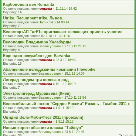
Карбоновый вел Romanta
Останнє повідомлення
romanta
«
11.11.14 16:42
Відповіді:
14
Utrike. Recumbent trike. Львов.
Останнє повідомлення
Ham
«
14.6.14 00:14
Відповіді:
7
ВелостартАП TurF1e приглашает желающих принять участие
Останнє повідомлення
s1l2
«
10.11.13 21:16
Велолодки Владимира Халабурды
Останнє повідомлення
Вавансусанин
«
27.10.12 21:19
Відповіді:
4
Еще один рекумбент для Barvinka
Останнє повідомлення
romanta
«
28.3.12 18:43
Відповіді:
16
Абалденные велодизайны компании Flevobike
Останнє повідомлення
Вавансусанин
«
15.1.12 14:07
Лигерад тандем три колеса в ряд
Останнє повідомлення
romanta
«
10.1.12 10:19
Відповіді:
7
Электролигерад Муравьёва (Киев)
Останнє повідомлення
Вавансусанин
«
17.10.11 21:54
Веломобильный поход "Сердце России" Рязань - Тамбов 2011 г.
Останнє повідомлення
romanta
«
1.9.11 15:19
Відповіді:
3
Овидий Вело-Моби-Фест 2011 (проехали)
Останнє повідомлення
romanta
«
1.9.11 15:16
Новые короткобазники класса "Тайфун"
Останнє повідомлення
Вавансусанин
«
23.8.11 20:46
Відповіді:
33