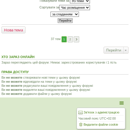
Показувати теми за:
Сортувати за
Нова тема
37 тем
1
2
Перейти
ХТО ЗАРАЗ ОНЛАЙН
Зараз переглядають цей форум: Немає зареєстрованих користувачів і 1 гість
ПРАВА ДОСТУПУ
Ви
не можете
створювати нові теми у цьому форумі
Ви
не можете
відповідати на теми у цьому форумі
Ви
не можете
редагувати ваші повідомлення у цьому форумі
Ви
не можете
видаляти ваші повідомлення у цьому форумі
Ви
не можете
додавати файли у цьому форумі
Зв'язок з адміністрацією
Часовий пояс
UTC+02:00
Видалити файли cookie