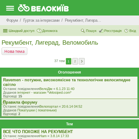
Форум
Гурток за інтересами
Рекумбент, Лигерад, Веломобиль
Швидкий доступ
Допомога
Пошук
Реєстрація
Вхід
Рекумбент, Лигерад, Веломобиль
Нова тема
37 тем
1
2
Оголошення
Ravemen - потужне, високоякісне та технологічне велосипедне
світло
Останнє повідомлення
ВелоДім
«
6.1.23 11:40
Доданов
iнтернет - магазин *Velosiped.com*
Відповіді:
15
Правила форуму
Останнє повідомлення
Велопортал
«
20.6.14 04:52
Доданов
Покатушки ( покатеньки)
Відповіді:
2
Тем
ВСЕ ЧТО ПОХОЖЕ НА РЕКУМБЕНТ
Останнє повідомлення
Ham
«
3.8.14 17:33