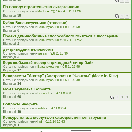
1
2
По поводу строительства лигертандема
Останнє повідомлення
Moder # 7モ7 #
«
4.8.11 11:26
Відповіді:
38
1
2
Кубок Ваванасусанина (отделено)
Останнє повідомлення
Вавансусанин
«
1.8.11 08:58
Відповіді:
6
Проект длиннобазника спосособного гоняться с шоссерами.
Останнє повідомлення
Вавансусанин
«
30.7.11 00:52
Відповіді:
2
ду-приводний веломобіль
Останнє повідомлення
vassai
«
9.6.11 10:30
Відповіді:
3
Короткобазный переднеприводный лигер-байк
Останнє повідомлення
Вавансусанин
«
9.5.11 21:59
Відповіді:
17
Велоракеты "Аватар" (Австралия) и "Фантом" (Made in Kiev)
Останнє повідомлення
Вавансусанин
«
4.5.11 00:38
Відповіді:
14
Мой Рекумбент. Romanta
Останнє повідомлення
Barvinok
«
8.4.11 09:08
Відповіді:
66
1
2
3
Вопросы неофита
Останнє повідомлення
volsh
«
6.4.11 00:24
Відповіді:
19
Конкурс на звание лучшей самодельной конструкции
Останнє повідомлення
hof
«
6.12.10 15:43
Відповіді:
1