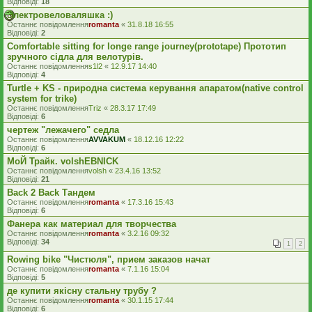
Відповіді:
18
Электровеловаляшка :)
Останнє повідомлення
romanta
«
31.8.18 16:55
Відповіді:
2
Comfortable sitting for longe range journey(prototape) Прототип
зручного сідла для велотурів.
Останнє повідомлення
s1l2
«
12.9.17 14:40
Відповіді:
4
Turtle + KS - природна система керування апаратом(native control
system for trike)
Останнє повідомлення
Triz
«
28.3.17 17:49
Відповіді:
6
чертеж "лежачего" седла
Останнє повідомлення
AVVAKUM
«
18.12.16 12:22
Відповіді:
6
МоЙ Трайк. volshEBNICK
Останнє повідомлення
volsh
«
23.4.16 13:52
Відповіді:
21
Back 2 Back Тандем
Останнє повідомлення
romanta
«
17.3.16 15:43
Відповіді:
6
Фанера как материал для творчества
Останнє повідомлення
romanta
«
3.2.16 09:32
Відповіді:
34
1
2
Rowing bike "Чистюля", прием заказов начат
Останнє повідомлення
romanta
«
7.1.16 15:04
Відповіді:
5
де купити якісну стальну трубу ?
Останнє повідомлення
romanta
«
30.1.15 17:44
Відповіді:
6