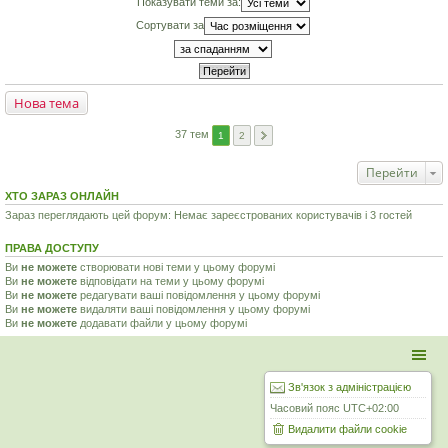
Показувати теми за:
Сортувати за
Нова тема
37 тем
1
2
Перейти
ХТО ЗАРАЗ ОНЛАЙН
Зараз переглядають цей форум: Немає зареєстрованих користувачів і 3 гостей
ПРАВА ДОСТУПУ
Ви
не можете
створювати нові теми у цьому форумі
Ви
не можете
відповідати на теми у цьому форумі
Ви
не можете
редагувати ваші повідомлення у цьому форумі
Ви
не можете
видаляти ваші повідомлення у цьому форумі
Ви
не можете
додавати файли у цьому форумі
Зв'язок з адміністрацією
Часовий пояс
UTC+02:00
Видалити файли cookie