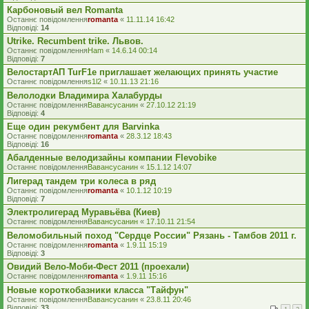
Карбоновый вел Romanta
Останнє повідомлення
romanta
«
11.11.14 16:42
Відповіді:
14
Utrike. Recumbent trike. Львов.
Останнє повідомлення
Ham
«
14.6.14 00:14
Відповіді:
7
ВелостартАП TurF1e приглашает желающих принять участие
Останнє повідомлення
s1l2
«
10.11.13 21:16
Велолодки Владимира Халабурды
Останнє повідомлення
Вавансусанин
«
27.10.12 21:19
Відповіді:
4
Еще один рекумбент для Barvinka
Останнє повідомлення
romanta
«
28.3.12 18:43
Відповіді:
16
Абалденные велодизайны компании Flevobike
Останнє повідомлення
Вавансусанин
«
15.1.12 14:07
Лигерад тандем три колеса в ряд
Останнє повідомлення
romanta
«
10.1.12 10:19
Відповіді:
7
Электролигерад Муравьёва (Киев)
Останнє повідомлення
Вавансусанин
«
17.10.11 21:54
Веломобильный поход "Сердце России" Рязань - Тамбов 2011 г.
Останнє повідомлення
romanta
«
1.9.11 15:19
Відповіді:
3
Овидий Вело-Моби-Фест 2011 (проехали)
Останнє повідомлення
romanta
«
1.9.11 15:16
Новые короткобазники класса "Тайфун"
Останнє повідомлення
Вавансусанин
«
23.8.11 20:46
Відповіді:
33