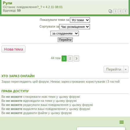
Рули
Останнє повідомлення
?_?
«
4.2.11 08:01
Відповіді:
59
1
2
3
Показувати теми за:
Сортувати за
Нова тема
44 тем
1
2
Перейти
ХТО ЗАРАЗ ОНЛАЙН
Зараз переглядають цей форум: Немає зареєстрованих користувачів і 3 гостей
ПРАВА ДОСТУПУ
Ви
не можете
створювати нові теми у цьому форумі
Ви
не можете
відповідати на теми у цьому форумі
Ви
не можете
редагувати ваші повідомлення у цьому форумі
Ви
не можете
видаляти ваші повідомлення у цьому форумі
Ви
не можете
додавати файли у цьому форумі