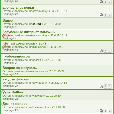
Відповіді:
40
1
2
дропауты vs перья
Останнє повідомлення
osynovskyy
«
23.6.11 15:14
Відповіді:
27
1
2
Видео
Останнє повідомлення
sound
«
23.6.11 03:00
Відповіді:
11
Зарубежные интернет магазины
Останнє повідомлення
osynovskyy
«
11.6.11 13:43
Відповіді:
4
Кто там хотел покататься?
Останнє повідомлення
miguelshell
«
9.6.11 13:21
Відповіді:
44
1
2
fixedgearmoscow
Останнє повідомлення
scorch
«
13.4.11 07:26
Відповіді:
2
Вопрос по шатунам..
Останнє повідомлення
avtomonstr
«
7.3.11 15:27
Відповіді:
10
Уход за фиксом
Останнє повідомлення
osynovskyy
«
25.2.11 14:55
Відповіді:
27
1
2
Руль Bullhorn
Останнє повідомлення
vladvlad
«
9.2.11 00:30
Відповіді:
22
Возник вопрос
Останнє повідомлення
D.i.m.m.e.X
«
7.2.11 16:28
Відповіді:
25
1
2