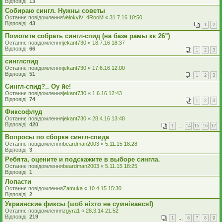
Відповіді:
13
Собираю сингл. Нужны советы
Останнє повідомлення
VelokyiV_4RooM
«
31.7.16 10:50
Відповіді:
43
1
2
Помогите собрать сингл-спид (на базе рамы кк 26")
Останнє повідомлення
jekant730
«
18.7.16 18:37
Відповіді:
66
1
2
3
синглспид
Останнє повідомлення
jekant730
«
17.6.16 12:00
Відповіді:
51
1
2
3
Сингл-спид?.. Оу йе!
Останнє повідомлення
jekant730
«
1.6.16 12:43
Відповіді:
74
1
2
3
Фиксофлуд
Останнє повідомлення
jekant730
«
28.4.16 13:48
Відповіді:
420
1
…
14
15
16
17
Вопросы по сборке сингл-спида
Останнє повідомлення
beardman2003
«
5.11.15 18:28
Відповіді:
3
Ребята, оцените и подскажите в выборе сингла.
Останнє повідомлення
beardman2003
«
5.11.15 18:25
Відповіді:
1
Лопасти
Останнє повідомлення
Zamuka
«
10.4.15 15:30
Відповіді:
2
Украинские фиксы (шоб ніхто не сумнівався!)
Останнє повідомлення
zgyra1
«
28.3.14 21:52
Відповіді:
219
1
…
6
7
8
9