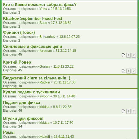
Кто в Киеве поможет собрать фикс?
Останнє повідомлення
Уник
«
22.5.13 11:53
Відповіді:
3
Kharkov September Fixed Fest
Останнє повідомлення
Spec
«
17.8.12 13:52
Відповіді:
1
Фривил (Поиск)
Останнє повідомлення
Britvachev
«
13.6.12 07:23
Відповіді:
2
Сингловые и фиксовые цепи
Останнє повідомлення
foreman
«
31.3.12 14:18
Відповіді:
45
1
2
Критий Ровер
Останнє повідомлення
Gorian
«
11.3.12 23:22
Відповіді:
45
1
2
Бюджетний сінгл за кілька днів. )
Останнє повідомлення
Rudkin
«
23.11.11 17:38
Відповіді:
10
Куплю педали с тусклипами
Останнє повідомлення
swoon
«
30.10.11 14:40
Педали для фикса
Останнє повідомлення
kkkisa
«
8.8.11 22:35
Відповіді:
40
1
2
Втулки для фиксов!
Останнє повідомлення
kkkisa
«
10.7.11 17:50
Відповіді:
24
Рамы
Останнє повідомлення
Жохоff
«
28.6.11 21:43