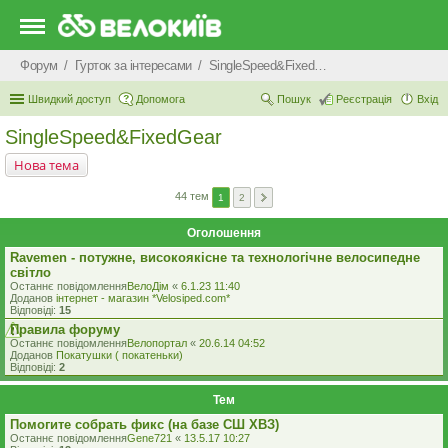
Форум
Гурток за інтересами
SingleSpeed&FixedGear
Швидкий доступ
Допомога
Пошук
Реєстрація
Вхід
SingleSpeed&FixedGear
Нова тема
44 тем
1
2
Оголошення
Ravemen - потужне, високоякісне та технологічне велосипедне
світло
Останнє повідомлення
ВелоДім
«
6.1.23 11:40
Доданов
iнтернет - магазин *Velosiped.com*
Відповіді:
15
Правила форуму
Останнє повідомлення
Велопортал
«
20.6.14 04:52
Доданов
Покатушки ( покатеньки)
Відповіді:
2
Тем
Помогите собрать фикс (на базе СШ ХВЗ)
Останнє повідомлення
Gene721
«
13.5.17 10:27