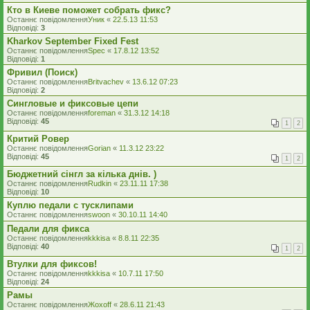
Кто в Киеве поможет собрать фикс?
Останнє повідомлення
Уник
«
22.5.13 11:53
Відповіді:
3
Kharkov September Fixed Fest
Останнє повідомлення
Spec
«
17.8.12 13:52
Відповіді:
1
Фривил (Поиск)
Останнє повідомлення
Britvachev
«
13.6.12 07:23
Відповіді:
2
Сингловые и фиксовые цепи
Останнє повідомлення
foreman
«
31.3.12 14:18
Відповіді:
45
1
2
Критий Ровер
Останнє повідомлення
Gorian
«
11.3.12 23:22
Відповіді:
45
1
2
Бюджетний сінгл за кілька днів. )
Останнє повідомлення
Rudkin
«
23.11.11 17:38
Відповіді:
10
Куплю педали с тусклипами
Останнє повідомлення
swoon
«
30.10.11 14:40
Педали для фикса
Останнє повідомлення
kkkisa
«
8.8.11 22:35
Відповіді:
40
1
2
Втулки для фиксов!
Останнє повідомлення
kkkisa
«
10.7.11 17:50
Відповіді:
24
Рамы
Останнє повідомлення
Жохоff
«
28.6.11 21:43