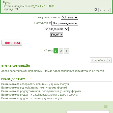
Рули
Останнє повідомлення
?_?
«
4.2.11 08:01
Відповіді:
59
1
2
3
Показувати теми за:
Сортувати за
Нова тема
44 тем
1
2
Перейти
ХТО ЗАРАЗ ОНЛАЙН
Зараз переглядають цей форум: Немає зареєстрованих користувачів і 2 гостей
ПРАВА ДОСТУПУ
Ви
не можете
створювати нові теми у цьому форумі
Ви
не можете
відповідати на теми у цьому форумі
Ви
не можете
редагувати ваші повідомлення у цьому форумі
Ви
не можете
видаляти ваші повідомлення у цьому форумі
Ви
не можете
додавати файли у цьому форумі