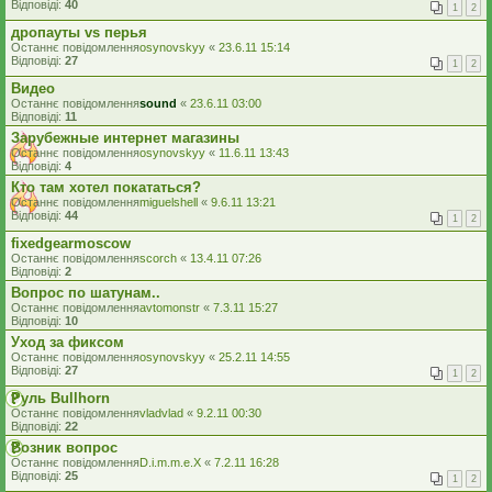
Відповіді:
40
1
2
дропауты vs перья
Останнє повідомлення
osynovskyy
«
23.6.11 15:14
Відповіді:
27
1
2
Видео
Останнє повідомлення
sound
«
23.6.11 03:00
Відповіді:
11
Зарубежные интернет магазины
Останнє повідомлення
osynovskyy
«
11.6.11 13:43
Відповіді:
4
Кто там хотел покататься?
Останнє повідомлення
miguelshell
«
9.6.11 13:21
Відповіді:
44
1
2
fixedgearmoscow
Останнє повідомлення
scorch
«
13.4.11 07:26
Відповіді:
2
Вопрос по шатунам..
Останнє повідомлення
avtomonstr
«
7.3.11 15:27
Відповіді:
10
Уход за фиксом
Останнє повідомлення
osynovskyy
«
25.2.11 14:55
Відповіді:
27
1
2
Руль Bullhorn
Останнє повідомлення
vladvlad
«
9.2.11 00:30
Відповіді:
22
Возник вопрос
Останнє повідомлення
D.i.m.m.e.X
«
7.2.11 16:28
Відповіді:
25
1
2