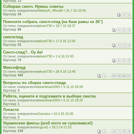
Відповіді:
13
Собираю сингл. Нужны советы
Останнє повідомлення
VelokyiV_4RooM
«
31.7.16 10:50
Відповіді:
43
1
2
Помогите собрать сингл-спид (на базе рамы кк 26")
Останнє повідомлення
jekant730
«
18.7.16 18:37
Відповіді:
66
1
2
3
синглспид
Останнє повідомлення
jekant730
«
17.6.16 12:00
Відповіді:
51
1
2
3
Сингл-спид?.. Оу йе!
Останнє повідомлення
jekant730
«
1.6.16 12:43
Відповіді:
74
1
2
3
Фиксофлуд
Останнє повідомлення
jekant730
«
28.4.16 13:48
Відповіді:
420
1
…
14
15
16
17
Вопросы по сборке сингл-спида
Останнє повідомлення
beardman2003
«
5.11.15 18:28
Відповіді:
3
Ребята, оцените и подскажите в выборе сингла.
Останнє повідомлення
beardman2003
«
5.11.15 18:25
Відповіді:
1
Лопасти
Останнє повідомлення
Zamuka
«
10.4.15 15:30
Відповіді:
2
Украинские фиксы (шоб ніхто не сумнівався!)
Останнє повідомлення
zgyra1
«
28.3.14 21:52
Відповіді:
219
1
…
6
7
8
9