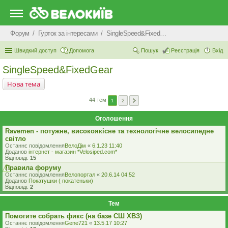
Форум
Гурток за інтересами
SingleSpeed&FixedGear
Швидкий доступ
Допомога
Пошук
Реєстрація
Вхід
SingleSpeed&FixedGear
Нова тема
44 тем
1
2
Оголошення
Ravemen - потужне, високоякісне та технологічне велосипедне
світло
Останнє повідомлення
ВелоДім
«
6.1.23 11:40
Доданов
iнтернет - магазин *Velosiped.com*
Відповіді:
15
Правила форуму
Останнє повідомлення
Велопортал
«
20.6.14 04:52
Доданов
Покатушки ( покатеньки)
Відповіді:
2
Тем
Помогите собрать фикс (на базе СШ ХВЗ)
Останнє повідомлення
Gene721
«
13.5.17 10:27