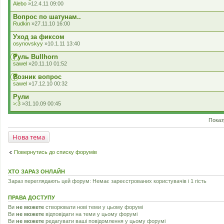
л
Alebo
»12.4.11 09:00
а
д
Вопрос по шатунам..
е
Rudkin
»27.11.10 16:00
н
н
Уход за фиксом
я
osynovskyy
»10.1.11 13:40
Руль Bullhorn
sawel
»20.11.10 01:52
Возник вопрос
sawel
»17.12.10 00:32
Рули
>:3
»31.10.09 00:45
Показ
Нова тема
Повернутись до списку форумів
ХТО ЗАРАЗ ОНЛАЙН
Зараз переглядають цей форум: Немає зареєстрованих користувачів і 1 гість
ПРАВА ДОСТУПУ
Ви
не можете
створювати нові теми у цьому форумі
Ви
не можете
відповідати на теми у цьому форумі
Ви
не можете
редагувати ваші повідомлення у цьому форумі