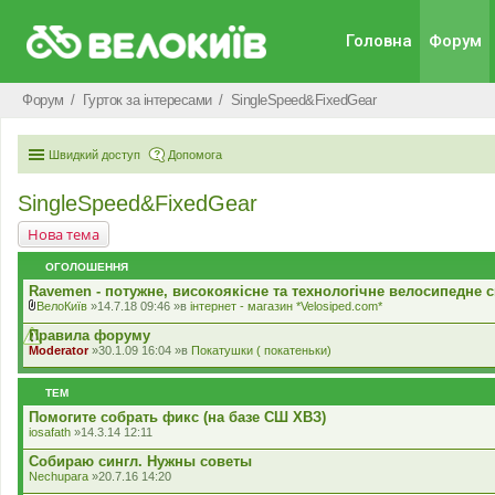
Головна
Форум
Форум
Гурток за інтересами
SingleSpeed&FixedGear
Швидкий доступ
Допомога
SingleSpeed&FixedGear
Нова тема
ОГОЛОШЕННЯ
Ravemen - потужне, високоякісне та технологічне велосипедне с
ВелоКиїв
»14.7.18 09:46 »в
iнтернет - магазин *Velosiped.com*
В
к
Правила форуму
л
Moderator
»30.1.09 16:04 »в
Покатушки ( покатеньки)
а
д
е
ТЕМ
н
н
Помогите собрать фикс (на базе СШ ХВЗ)
я
iosafath
»14.3.14 12:11
Собираю сингл. Нужны советы
Nechupara
»20.7.16 14:20