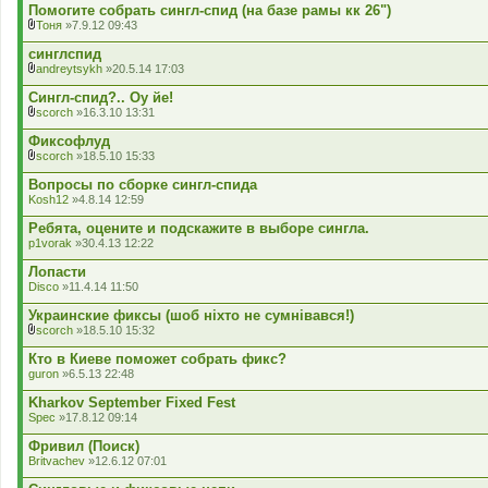
Помогите собрать сингл-спид (на базе рамы кк 26")
Тоня
»7.9.12 09:43
В
к
синглспид
л
andreytsykh
»20.5.14 17:03
а
В
д
к
Сингл-спид?.. Оу йе!
е
л
scorch
»16.3.10 13:31
н
а
В
н
д
к
Фиксофлуд
я
е
л
scorch
»18.5.10 15:33
н
а
В
н
д
к
Вопросы по сборке сингл-спида
я
е
л
Kosh12
»4.8.14 12:59
н
а
н
д
Ребята, оцените и подскажите в выборе сингла.
я
е
p1vorak
»30.4.13 12:22
н
н
Лопасти
я
Disco
»11.4.14 11:50
Украинские фиксы (шоб ніхто не сумнівався!)
scorch
»18.5.10 15:32
В
к
Кто в Киеве поможет собрать фикс?
л
guron
»6.5.13 22:48
а
д
Kharkov September Fixed Fest
е
Spec
»17.8.12 09:14
н
н
Фривил (Поиск)
я
Britvachev
»12.6.12 07:01