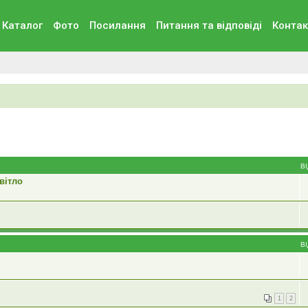
Каталог
Фото
Посилання
Питання та вiдповiдi
Контак
В
вітло
В
1
2