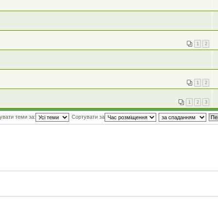
1
2
1
2
1
2
3
увати теми за:
Сортувати за