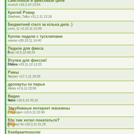
Сингловые и фиксовые цепи
scorch
»16.3.10 13:54
Критий Ровер
Elephant_Talks
»11.1.11 12:18
Бюджетний сінгл за кілька днів. )
Lexx_G
»2.10.11 21:09
Куплю педали с тусклипами
swoon
»30.10.11 14:40
Педали для фикса
Iari
»8.9.10 08:24
В
к
Втулки для фиксов!
л
Nitro
»29.11.10 12:23
а
В
д
к
Рамы
е
л
filazavr
»17.1.11 18:35
н
а
н
д
дропауты vs перья
я
е
Alebo
»2.6.11 23:08
н
н
Видео
я
Nitro
»18.6.10 20:16
Зарубежные интернет магазины
Thoringen
»10.6.11 22:49
Кто там хотел покататься?
Вовка Че
»29.3.11 01:26
В
к
fixedgearmoscow