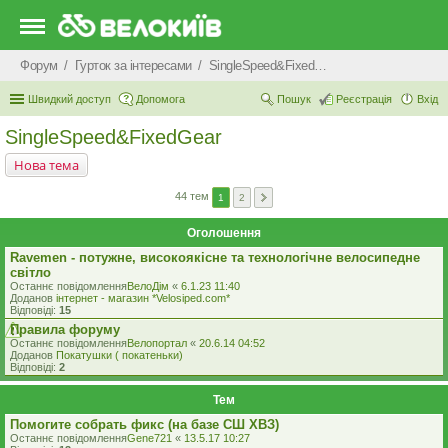
Форум
Гурток за інтересами
SingleSpeed&FixedGear
Швидкий доступ
Допомога
Пошук
Реєстрація
Вхід
SingleSpeed&FixedGear
Нова тема
44 тем
1
2
Оголошення
Ravemen - потужне, високоякісне та технологічне велосипедне
світло
Останнє повідомлення
ВелоДім
«
6.1.23 11:40
Доданов
iнтернет - магазин *Velosiped.com*
Відповіді:
15
Правила форуму
Останнє повідомлення
Велопортал
«
20.6.14 04:52
Доданов
Покатушки ( покатеньки)
Відповіді:
2
Тем
Помогите собрать фикс (на базе СШ ХВЗ)
Останнє повідомлення
Gene721
«
13.5.17 10:27