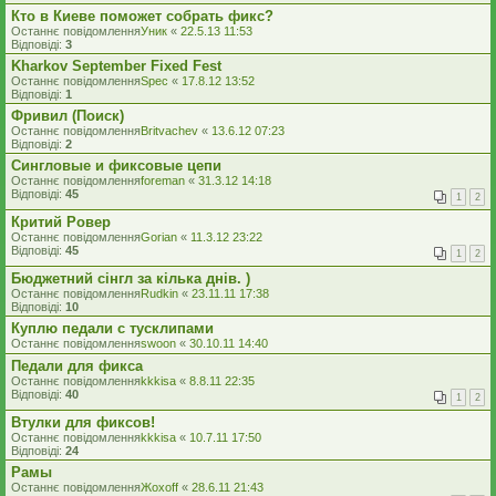
Кто в Киеве поможет собрать фикс?
Останнє повідомлення
Уник
«
22.5.13 11:53
Відповіді:
3
Kharkov September Fixed Fest
Останнє повідомлення
Spec
«
17.8.12 13:52
Відповіді:
1
Фривил (Поиск)
Останнє повідомлення
Britvachev
«
13.6.12 07:23
Відповіді:
2
Сингловые и фиксовые цепи
Останнє повідомлення
foreman
«
31.3.12 14:18
Відповіді:
45
1
2
Критий Ровер
Останнє повідомлення
Gorian
«
11.3.12 23:22
Відповіді:
45
1
2
Бюджетний сінгл за кілька днів. )
Останнє повідомлення
Rudkin
«
23.11.11 17:38
Відповіді:
10
Куплю педали с тусклипами
Останнє повідомлення
swoon
«
30.10.11 14:40
Педали для фикса
Останнє повідомлення
kkkisa
«
8.8.11 22:35
Відповіді:
40
1
2
Втулки для фиксов!
Останнє повідомлення
kkkisa
«
10.7.11 17:50
Відповіді:
24
Рамы
Останнє повідомлення
Жохоff
«
28.6.11 21:43