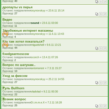
Відповіді:
40
1
2
дропауты vs перья
Останнє повідомлення
osynovskyy
«
23.6.11 15:14
Відповіді:
27
1
2
Видео
Останнє повідомлення
sound
«
23.6.11 03:00
Відповіді:
11
Зарубежные интернет магазины
Останнє повідомлення
osynovskyy
«
11.6.11 13:43
Відповіді:
4
Кто там хотел покататься?
Останнє повідомлення
miguelshell
«
9.6.11 13:21
Відповіді:
44
1
2
fixedgearmoscow
Останнє повідомлення
scorch
«
13.4.11 07:26
Відповіді:
2
Вопрос по шатунам..
Останнє повідомлення
avtomonstr
«
7.3.11 15:27
Відповіді:
10
Уход за фиксом
Останнє повідомлення
osynovskyy
«
25.2.11 14:55
Відповіді:
27
1
2
Руль Bullhorn
Останнє повідомлення
vladvlad
«
9.2.11 00:30
Відповіді:
22
Возник вопрос
Останнє повідомлення
D.i.m.m.e.X
«
7.2.11 16:28
Відповіді:
25
1
2