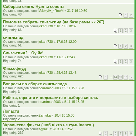
Відповіді:
13
Собираю сингл. Нужны советы
Останнє повідомлення
VelokyiV_4RooM
«
31.7.16 10:50
Відповіді:
43
1
2
Помогите собрать сингл-спид (на базе рамы кк 26")
Останнє повідомлення
jekant730
«
18.7.16 18:37
Відповіді:
66
1
2
3
синглспид
Останнє повідомлення
jekant730
«
17.6.16 12:00
Відповіді:
51
1
2
3
Сингл-спид?.. Оу йе!
Останнє повідомлення
jekant730
«
1.6.16 12:43
Відповіді:
74
1
2
3
Фиксофлуд
Останнє повідомлення
jekant730
«
28.4.16 13:48
Відповіді:
420
1
…
14
15
16
17
Вопросы по сборке сингл-спида
Останнє повідомлення
beardman2003
«
5.11.15 18:28
Відповіді:
3
Ребята, оцените и подскажите в выборе сингла.
Останнє повідомлення
beardman2003
«
5.11.15 18:25
Відповіді:
1
Лопасти
Останнє повідомлення
Zamuka
«
10.4.15 15:30
Відповіді:
2
Украинские фиксы (шоб ніхто не сумнівався!)
Останнє повідомлення
zgyra1
«
28.3.14 21:52
Відповіді:
219
1
…
6
7
8
9