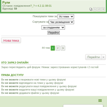
Рули
Останнє повідомлення
?_?
«
4.2.11 08:01
Відповіді:
59
1
2
3
Показувати теми за:
Сортувати за
Нова тема
44 тем
1
2
Перейти
ХТО ЗАРАЗ ОНЛАЙН
Зараз переглядають цей форум: Немає зареєстрованих користувачів і 2 гостей
ПРАВА ДОСТУПУ
Ви
не можете
створювати нові теми у цьому форумі
Ви
не можете
відповідати на теми у цьому форумі
Ви
не можете
редагувати ваші повідомлення у цьому форумі
Ви
не можете
видаляти ваші повідомлення у цьому форумі
Ви
не можете
додавати файли у цьому форумі