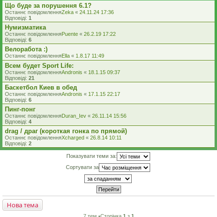
Що буде за порушення 6.1?
Останнє повідомлення
Zeka
«
24.11.24 17:36
Відповіді:
1
Нумизматика
Останнє повідомлення
Puente
«
26.2.19 17:22
Відповіді:
6
Велоработа :)
Останнє повідомлення
Ella
«
1.8.17 11:49
Всем будет Sport Life:
Останнє повідомлення
Andronis
«
18.1.15 09:37
Відповіді:
21
Баскетбол Киев в обед
Останнє повідомлення
Andronis
«
17.1.15 22:17
Відповіді:
6
Пинг-понг
Останнє повідомлення
Duran_Iev
«
26.11.14 15:56
Відповіді:
4
drag / драг (короткая гонка по прямой)
Останнє повідомлення
Xcharged
«
26.8.14 10:11
Відповіді:
2
Показувати теми за:
Сортувати за
Нова тема
7 тем •Сторінка
1
з
1