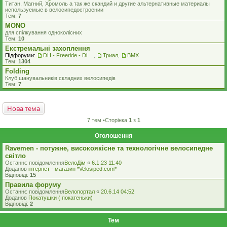
Титан, Магний, Хромоль а так же скандий и другие альтернативные материалы
используемые в велосипедостроении
Тем:
7
MONO
для спілкування одноколісних
Тем:
10
Екстремальні захоплення
Підфоруми:
DH - Freeride - Dirt - Street
,
Триал
,
BMX
Тем:
1304
Folding
Клуб шанувальників складних велосипедів
Тем:
7
Нова тема
7 тем •Сторінка
1
з
1
Оголошення
Ravemen - потужне, високоякісне та технологічне велосипедне
світло
Останнє повідомлення
ВелоДім
«
6.1.23 11:40
Доданов
iнтернет - магазин *Velosiped.com*
Відповіді:
15
Правила форуму
Останнє повідомлення
Велопортал
«
20.6.14 04:52
Доданов
Покатушки ( покатеньки)
Відповіді:
2
Тем