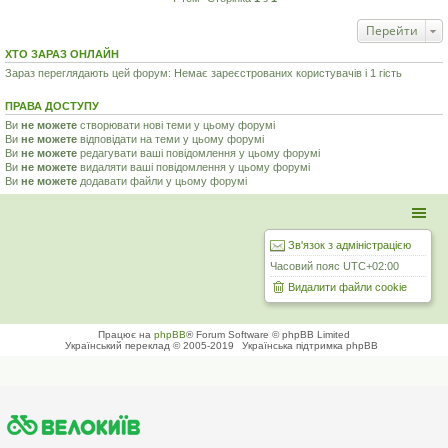
Перейти
ХТО ЗАРАЗ ОНЛАЙН
Зараз переглядають цей форум: Немає зареєстрованих користувачів і 1 гість
ПРАВА ДОСТУПУ
Ви
не можете
створювати нові теми у цьому форумі
Ви
не можете
відповідати на теми у цьому форумі
Ви
не можете
редагувати ваші повідомлення у цьому форумі
Ви
не можете
видаляти ваші повідомлення у цьому форумі
Ви
не можете
додавати файли у цьому форумі
Зв'язок з адміністрацією
Часовий пояс
UTC+02:00
Видалити файли cookie
Працює на
phpBB
® Forum Software © phpBB Limited
Український переклад © 2005-2019
Українська підтримка phpBB