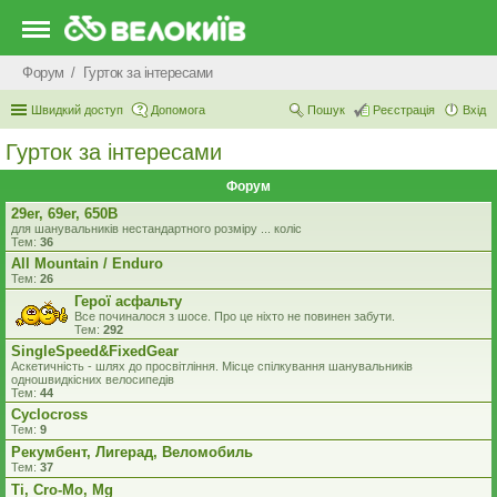
Форум
Гурток за інтересами
Швидкий доступ
Допомога
Пошук
Реєстрація
Вхід
Гурток за інтересами
Форум
29er, 69er, 650B
для шанувальників нестандартного розміру ... коліс
Тем:
36
All Mountain / Enduro
Тем:
26
Герої асфальту
Все починалося з шосе. Про це ніхто не повинен забути.
Тем:
292
SingleSpeed&FixedGear
Аскетичність - шлях до просвітління. Місце спілкування шанувальників
одношвидкісних велосипедiв
Тем:
44
Cyclocross
Тем:
9
Рекумбент, Лигерад, Веломобиль
Тем:
37
Ti, Cro-Mo, Mg