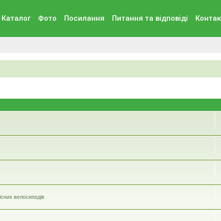
Каталог
Фото
Посилання
Питання та вiдповiдi
Контак
існих велосипедiв