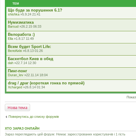
е
ТЕМ
н
н
Що буде за порушення 6.1?
я
shishka
»5.9.24 21:41
Нумизматика
Barsud
»26.2.15 06:33
Велоработа :)
Ella
»1.8.17 11:49
Всем будет Sport Life:
ВелоКиїв
»6.8.13 01:26
Баскетбол Киев в обед
dah
»22.7.14 12:30
Пинг-понг
Duran_Iev
»22.11.14 18:04
drag / драг (короткая гонка по прямой)
Xcharged
»26.8.14 01:34
Показ
Нова тема
Повернутись до списку форумів
ХТО ЗАРАЗ ОНЛАЙН
Зараз переглядають цей форум: Немає зареєстрованих користувачів і 1 гість