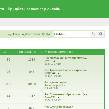
ти
Придбати велосипед онлайн
Пошук
Реєстрація
Вхід
ТЕМ
ПОВІДОМЛЕНЬ
ОСТАННЄ ПОВІДОМЛЕННЯ
Re: фэтбайки (surly pugsley и…
36
1633
SWAT
П
13.8.19 17:10
е
р
Re: Трассы в Киеве и окреснос…
26
845
е
GrayFox
г
П
14.6.20 20:40
л
е
я
р
Re: нужен совет
292
18428
н
е
Александр М.
у
г
П
3.4.20 20:06
т
л
е
и
я
р
Re: Помогите собрать фикс (на…
о
44
1617
н
е
Gene721
с
у
г
П
13.5.17 10:27
т
т
л
е
а
и
я
р
Re: Цикло-покрышки
н
о
9
829
н
е