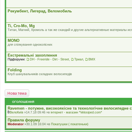
Рекумбент, Лигерад, Веломобиль
Ti, Cro-Mo, Mg
Титан, Магний, Хромоль а так же скандий и другие альтернативные материалы и
MONO
для спілкування одноколісних
Екстремальні захоплення
Підфоруми:
DH - Freeride - Dirt - Street
,
Триал
,
BMX
Folding
Клуб шанувальників складних велосипедів
Нова тема
ОГОЛОШЕННЯ
Ravemen - потужне, високоякісне та технологічне велосипедне с
ВелоКиїв
»14.7.18 09:46 »в
iнтернет - магазин *Velosiped.com*
В
к
Правила форуму
л
Moderator
»30.1.09 16:04 »в
Покатушки ( покатеньки)
а
д