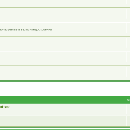
спользуемые в велосипедостроении
В
вітло