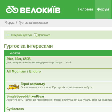
Головна
Форум
Форум
Гурток за інтересами
Швидкий доступ
Допомога
Гурток за інтересами
ФОРУМ
29er, 69er, 650B
для шанувальників нестандартного розміру ... коліс
All Mountain / Enduro
Герої асфальту
Все починалося з шосе. Про це ніхто не повинен забути.
SingleSpeed&FixedGear
Аскетичність - шлях до просвітління. Місце спілкування шанувальників одношвидк
Cyclocross