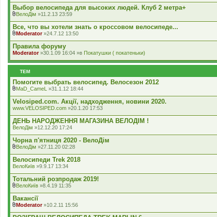
н
д
к
Выбор велосипеда для высоких людей. Клуб 2 метра+
я
е
л
ВелоДім
»11.2.13 23:59
н
а
В
н
д
к
Все, что вы хотели знать о кроссовом велосипеде...
я
е
л
Moderator
»24.7.12 13:50
н
а
В
н
д
к
Правила форуму
я
е
л
Moderator
»30.1.09 16:04 »в
Покатушки ( покатеньки)
н
а
н
д
я
е
ТЕМ
н
н
Помогите выбрать велосипед. Велосезон 2012
я
MaD_CameL
»31.1.12 18:44
В
к
Velosiped.com. Акції, надходження, новини 2020.
л
www.VELOSIPED.com
»20.1.20 17:53
а
д
ДЕНЬ НАРОДЖЕННЯ МАГАЗИНА ВЕЛОДІМ !
е
ВелоДім
»12.12.20 17:24
н
н
Чорна п'ятниця 2020 - ВелоДім
я
ВелоДім
»27.11.20 02:28
В
к
Велосипеди Trek 2018
л
ВелоКиїв
»9.9.17 13:34
а
д
Тотальний розпродаж 2019!
е
ВелоКиїв
»8.4.19 11:35
н
В
н
к
Вакансії
я
л
Moderator
»10.2.11 15:56
а
В
д
к