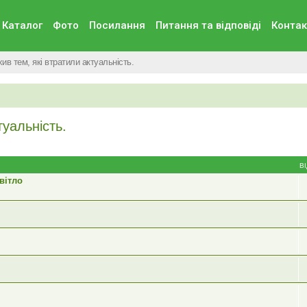
Каталог
Фото
Посилання
Питання та вiдповiдi
Контак
ив тем, які втратили актуальність.
туальність.
В
вітло