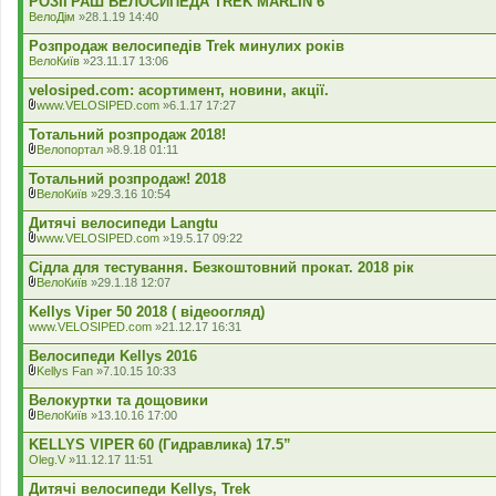
РОЗІГРАШ ВЕЛОСИПЕДА TREK MARLIN 6
е
л
ВелоДім
»28.1.19 14:40
н
а
н
д
Розпродаж велосипедів Trek минулих років
я
е
ВелоКиїв
»23.11.17 13:06
н
н
velosiped.com: асортимент, новини, акції.
я
www.VELOSIPED.com
»6.1.17 17:27
В
к
Тотальний розпродаж 2018!
л
Велопортал
»8.9.18 01:11
а
В
д
к
Тотальний розпродаж! 2018
е
л
ВелоКиїв
»29.3.16 10:54
н
а
В
н
д
к
Дитячі велосипеди Langtu
я
е
л
www.VELOSIPED.com
»19.5.17 09:22
н
а
В
н
д
к
Сідла для тестування. Безкоштовний прокат. 2018 рік
я
е
л
ВелоКиїв
»29.1.18 12:07
н
а
В
н
д
к
Kellys Viper 50 2018 ( відеоогляд)
я
е
л
www.VELOSIPED.com
»21.12.17 16:31
н
а
н
д
Велосипеди Kellys 2016
я
е
Kellys Fan
»7.10.15 10:33
н
В
н
к
Велокуртки та дощовики
я
л
ВелоКиїв
»13.10.16 17:00
а
В
д
к
KELLYS VIPER 60 (Гидравлика) 17.5”
е
л
Oleg.V
»11.12.17 11:51
н
а
н
д
Дитячі велосипеди Kellys, Trek
я
е