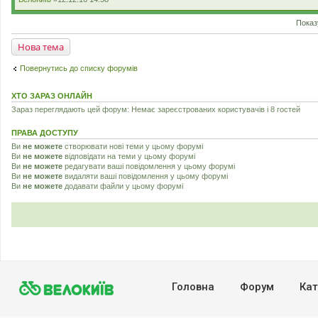
н
н
я
Показ
Нова тема
Повернутись до списку форумів
ХТО ЗАРАЗ ОНЛАЙН
Зараз переглядають цей форум: Немає зареєстрованих користувачів і 8 гостей
ПРАВА ДОСТУПУ
Ви
не можете
створювати нові теми у цьому форумі
Ви
не можете
відповідати на теми у цьому форумі
Ви
не можете
редагувати ваші повідомлення у цьому форумі
Ви
не можете
видаляти ваші повідомлення у цьому форумі
Ви
не можете
додавати файли у цьому форумі
Головна
Форум
Кат