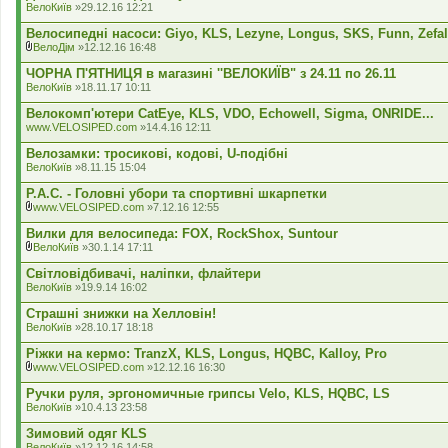
ВелоКиїв
»29.12.16 12:21
н
н
Велосипедні насоси: Giyo, KLS, Lezyne, Longus, SKS, Funn, Zefal
я
ВелоДім
»12.12.16 16:48
В
к
ЧОРНА П'ЯТНИЦЯ в магазині ''ВЕЛОКИЇВ" з 24.11 по 26.11
л
ВелоКиїв
»18.11.17 10:11
а
д
Велокомп'ютери CatEye, KLS, VDO, Echowell, Sigma, ONRIDE...
е
www.VELOSIPED.com
»14.4.16 12:11
н
н
Велозамки: тросикові, кодові, U-подібні
я
ВелоКиїв
»8.11.15 15:04
P.A.C. - Головні убори та спортивні шкарпетки
www.VELOSIPED.com
»7.12.16 12:55
В
к
Вилки для велосипеда: FOX, RockShox, Suntour
л
ВелоКиїв
»30.1.14 17:11
а
В
д
к
Світловідбивачі, наліпки, флайтери
е
л
ВелоКиїв
»19.9.14 16:02
н
а
н
д
Страшні знижки на Хелловін!
я
е
ВелоКиїв
»28.10.17 18:18
н
н
Ріжки на кермо: TranzX, KLS, Longus, HQBC, Kalloy, Pro
я
www.VELOSIPED.com
»12.12.16 16:30
В
к
Ручки руля, эргономичные грипсы Velo, KLS, HQBC, LS
л
ВелоКиїв
»10.4.13 23:58
а
д
Зимовий одяг KLS
е
ВелоКиїв
»12.12.16 14:58