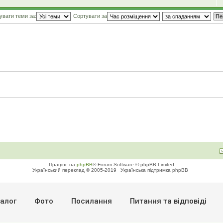
увати теми за:
Сортувати за
Працює на
phpBB
® Forum Software © phpBB Limited
Український переклад © 2005-2019
Українська підтримка phpBB
алог
Фото
Посилання
Питання та вiдповiдi