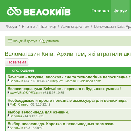
Головна
Форум
Форум
Р i з н е
Пісочниця
Архів старих тем
Веломагазин Київ. Арх
Швидкий доступ
Допомога
Веломагазин Київ. Архив тем, які втратили ак
Нова тема
ОГОЛОШЕННЯ
Ravemen - потужне, високоякісне та технологічне велосипедне с
ВелоКиїв
»14.7.18 09:46 »в
iнтернет - магазин *Velosiped.com*
В
к
Велосипедна гума Schwalbe - перевага в будь-яких умовах!
л
www.VELOSIPED.com
»31.5.16 10:55
а
В
д
к
Необходимые и просто полезные аксессуары для велосипеда.
е
л
MaD_CameL
»31.3.13 22:42
н
а
В
н
д
к
выбор велосипеда для женщин.
я
е
л
ВелоДім
»14.3.13 13:31
н
а
В
н
д
к
Выбор велосипеда. Коротко о велосипедных тормозах.
я
е
л
ВелоКиїв
»3.3.13 09:59
н
а
В