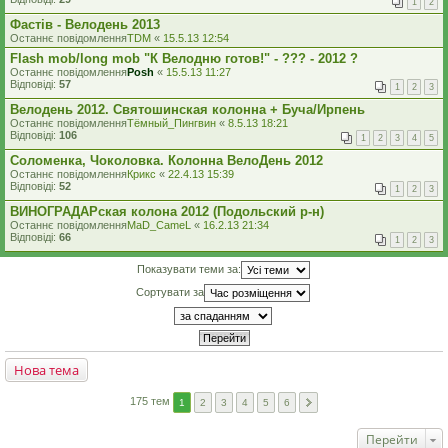
1
2
Фастів - Велодень 2013
Останнє повідомлення
TDM
«
15.5.13 12:54
Flash mob/long mob "К Велодню готов!" - ??? - 2012 ?
Останнє повідомлення
Posh
«
15.5.13 11:27
Відповіді:
57
1
2
3
Велодень 2012. Святошинская колонна + Буча/Ирпень
Останнє повідомлення
Тёмный_Пингвин
«
8.5.13 18:21
Відповіді:
106
1
2
3
4
5
Соломенка, Чоколовка. Колонна ВелоДень 2012
Останнє повідомлення
Крикс
«
22.4.13 15:39
Відповіді:
52
1
2
3
ВИНОГРАДАРская колона 2012 (Подольский р-н)
Останнє повідомлення
MaD_CameL
«
16.2.13 21:34
Відповіді:
66
1
2
3
Показувати теми за:
Сортувати за
Нова тема
175 тем
1
2
3
4
5
6
Перейти