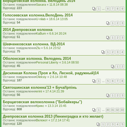
Борщаговская колонна. ВелоДень 2014
Останнє повідомлення
Saxara
«
11.8.14 08:38
Відповіді:
223
1
…
6
7
8
9
Голосеевская колонна.ВелоДень 2014
Останнє повідомлення
U-nilab
«
18.6.14 13:05
Відповіді:
54
1
2
3
2014 Днепровская колонна
Останнє повідомлення
KaBum
«
6.6.14 20:24
Відповіді:
51
1
2
3
Шевченковская колонна. ВД-2014
Останнє повідомлення
Zlu
«
5.6.14 23:52
Відповіді:
75
1
2
3
4
Оболонская колонна. Велодень 2014
Останнє повідомлення
Personal Liberty
«
3.6.14 08:50
Відповіді:
45
1
2
Деснянкая Колона (Троя и Ко, Лесной, радужный)14
Останнє повідомлення
Oleksiy
«
2.6.14 10:48
Відповіді:
187
1
…
5
6
7
8
Святошинская колонна'13 + Буча/Ірпінь
Останнє повідомлення
erint
«
17.4.14 21:39
Відповіді:
56
1
2
3
Борщаговская велоколонна ("Бобайкеры")
Останнє повідомлення
Крикс
«
13.3.14 15:45
Відповіді:
808
1
…
30
31
32
33
Днепровская колонна 2013 (Ленинградка и кто желает)
Останнє повідомлення
Велокот
«
17.2.14 17:41
Відповіді:
120
1
2
3
4
5