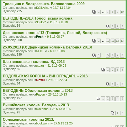
Троещина и Воскресенка. Велоколонна.2009
Останнє повідомлення
K@kAlina
«
22.7.13 14:04
Відповіді:
225
1
…
7
8
9
10
ВЕЛОДЕНЬ-2013. Голосіївська колона
Останнє повідомлення
*DuDe*
«
11.6.13 11:10
Відповіді:
59
1
2
3
Деснянская колона"13 (Троещина, Лесной, Воскресенка)
Останнє повідомлення
Posh
«
9.6.13 08:27
Відповіді:
300
1
…
10
11
12
13
25.05.2013 (O) Дарницкая колонна Велодня 2013!
Останнє повідомлення
az113
«
7.6.13 18:08
Відповіді:
199
1
…
5
6
7
8
Шевченковская колонна. ВД-2013
Останнє повідомлення
utgart
«
31.5.13 09:03
Відповіді:
85
1
2
3
4
ПОДОЛЬСКАЯ КОЛОНА - ВИНОГРАДАРЬ - 2013
Останнє повідомлення
alexlu
«
29.5.13 22:34
Відповіді:
64
1
2
3
ВЕЛОДЕНЬ Оболонская колонна 2013
Останнє повідомлення
Fayon
«
28.5.13 10:13
Відповіді:
107
1
2
3
4
5
Вишнёвская колона. Велодень 2013.
Останнє повідомлення
olexande
«
28.5.13 09:16
Відповіді:
25
1
2
Соломенская колонна 2013.
Останнє повідомлення
bookworm
«
27.5.13 21:20
Відповіді:
29