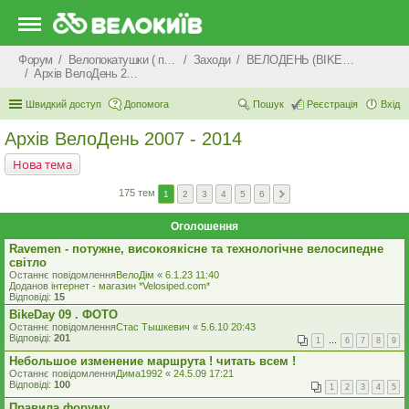
Форум
Велопокатушки ( покатеньки), велопоходи, туризм.
Заходи
ВЕЛОДЕНЬ (BIKEDAY)
Архів ВелоДень 2007 - 2014
Швидкий доступ
Допомога
Пошук
Реєстрація
Вхід
Архів ВелоДень 2007 - 2014
Нова тема
175 тем
1
2
3
4
5
6
Оголошення
Ravemen - потужне, високоякісне та технологічне велосипедне
світло
Останнє повідомлення
ВелоДім
«
6.1.23 11:40
Доданов
iнтернет - магазин *Velosiped.com*
Відповіді:
15
BikeDay 09 . ФОТО
Останнє повідомлення
Стас Тышкевич
«
5.6.10 20:43
Відповіді:
201
1
…
6
7
8
9
Небольшое изменение маршрута ! читать всем !
Останнє повідомлення
Дима1992
«
24.5.09 17:21
Відповіді:
100
1
2
3
4
5
Правила форуму