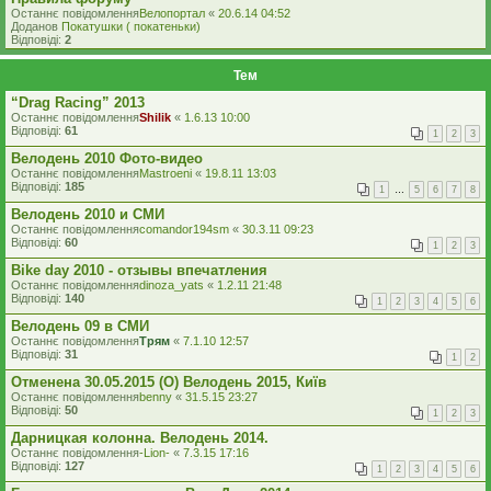
Останнє повідомлення
Велопортал
«
20.6.14 04:52
Доданов
Покатушки ( покатеньки)
Відповіді:
2
Тем
“Drag Racing” 2013
Останнє повідомлення
Shilik
«
1.6.13 10:00
Відповіді:
61
1
2
3
Велодень 2010 Фото-видео
Останнє повідомлення
Mastroeni
«
19.8.11 13:03
Відповіді:
185
1
…
5
6
7
8
Велодень 2010 и СМИ
Останнє повідомлення
comandor194sm
«
30.3.11 09:23
Відповіді:
60
1
2
3
Bike day 2010 - отзывы впечатления
Останнє повідомлення
dinoza_yats
«
1.2.11 21:48
Відповіді:
140
1
2
3
4
5
6
Велодень 09 в СМИ
Останнє повідомлення
Трям
«
7.1.10 12:57
Відповіді:
31
1
2
Отменена 30.05.2015 (O) Велодень 2015, Київ
Останнє повідомлення
benny
«
31.5.15 23:27
Відповіді:
50
1
2
3
Дарницкая колонна. Велодень 2014.
Останнє повідомлення
-Lion-
«
7.3.15 17:16
Відповіді:
127
1
2
3
4
5
6