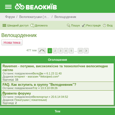
Форум
Велопокатушки ( покатеньки), велопоходи, туризм.
Велощоденник
Швидкий доступ
Допомога
Пошук
Реєстрація
Вхід
Велощоденник
Нова тема
477 тем
1
2
3
4
5
…
16
Оголошення
Ravemen - потужне, високоякісне та технологічне велосипедне
світло
Останнє повідомлення
ВелоДім
«
6.1.23 11:40
Доданов
iнтернет - магазин *Velosiped.com*
Відповіді:
15
FAQ. Как вступить в группу "Велодневник"?
Останнє повідомлення
Triz
«
13.3.10 09:26
Правила форуму
Останнє повідомлення
Велопортал
«
20.6.14 04:52
Доданов
Покатушки ( покатеньки)
Відповіді:
2
Тем