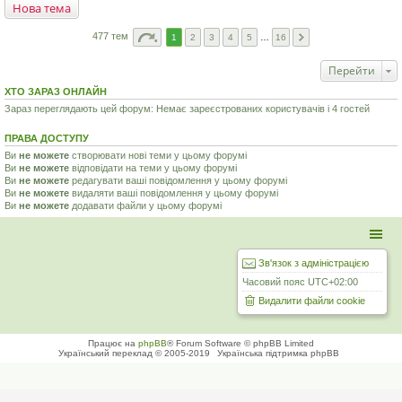
Нова тема
477 тем
1
2
3
4
5
…
16
Перейти
ХТО ЗАРАЗ ОНЛАЙН
Зараз переглядають цей форум: Немає зареєстрованих користувачів і 4 гостей
ПРАВА ДОСТУПУ
Ви
не можете
створювати нові теми у цьому форумі
Ви
не можете
відповідати на теми у цьому форумі
Ви
не можете
редагувати ваші повідомлення у цьому форумі
Ви
не можете
видаляти ваші повідомлення у цьому форумі
Ви
не можете
додавати файли у цьому форумі
Зв'язок з адміністрацією
Часовий пояс
UTC+02:00
Видалити файли cookie
Працює на
phpBB
® Forum Software © phpBB Limited
Український переклад © 2005-2019
Українська підтримка phpBB