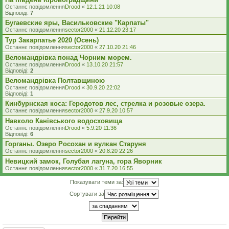
Останнє повідомлення
Drood
«
12.1.21 10:08
Відповіді:
7
Бугаевские яры, Васильковские "Карпаты"
Останнє повідомлення
sector2000
«
21.12.20 23:17
Тур Закарпатье 2020 (Осень)
Останнє повідомлення
sector2000
«
27.10.20 21:46
Веломандрівка понад Чорним морем.
Останнє повідомлення
Drood
«
13.10.20 21:57
Відповіді:
2
Веломандрівка Полтавщиною
Останнє повідомлення
Drood
«
30.9.20 22:02
Відповіді:
1
Кинбурнская коса: Геродотов лес, стрелка и розовые озера.
Останнє повідомлення
sector2000
«
27.9.20 10:57
Навколо Канівського водосховища
Останнє повідомлення
Drood
«
5.9.20 11:36
Відповіді:
6
Горганы. Озеро Росохан и вулкан Старуня
Останнє повідомлення
sector2000
«
20.8.20 22:26
Невицкий замок, Голубая лагуна, гора Яворник
Останнє повідомлення
sector2000
«
31.7.20 16:55
Показувати теми за:
Сортувати за