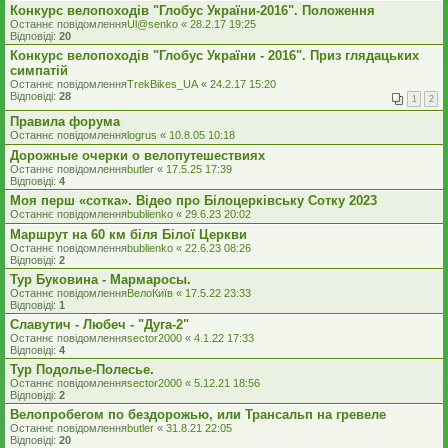
Конкурс велопоходів "Глобус України-2016". Положення
Останнє повідомлення
Ul@senko
«
28.2.17 19:25
Відповіді:
20
Конкурс велопоходів "Глобус України - 2016". Приз глядацьких
симпатій
Останнє повідомлення
TrekBikes_UA
«
24.2.17 15:20
Відповіді:
28
1
2
Правила форума
Останнє повідомлення
logrus
«
10.8.05 10:18
Дорожные очерки о велопутешествиях
Останнє повідомлення
butler
«
17.5.25 17:39
Відповіді:
4
Моя перш «сотка». Відео про Білоцерківську Сотку 2023
Останнє повідомлення
bublienko
«
29.6.23 20:02
Маршрут на 60 км біля Білої Церкви
Останнє повідомлення
bublienko
«
22.6.23 08:26
Відповіді:
2
Тур Буковина - Мармаросы.
Останнє повідомлення
ВелоКиїв
«
17.5.22 23:33
Відповіді:
1
Славутич - Любеч - "Дуга-2"
Останнє повідомлення
sector2000
«
4.1.22 17:33
Відповіді:
4
Тур Подолье-Полесье.
Останнє повідомлення
sector2000
«
5.12.21 18:56
Відповіді:
2
Велопробегом по бездорожью, или Трансальп на гревеле
Останнє повідомлення
butler
«
31.8.21 22:05
Відповіді:
20