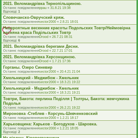
2021. Веломандрівка Тернопільщиною.
Останнє повідомлення
ppau
«
31.8.21 19:38
Відповіді:
1
Словечанско-Овручский кряж.
Останнє повідомлення
sector2000
«
2.8.21 18:01
Невероятные весенние красоты Подольских Товтр/Неймовірна
весняна краса Подільських Товтр
Останнє повідомлення
Drood
«
26.7.21 08:31
Відповіді:
6
2021. Веломандрівка берегами Десни.
Останнє повідомлення
Drood
«
22.7.21 17:01
2021. Веломандрівка Херсонщиною.
Останнє повідомлення
Drood
«
1.7.21 17:36
Горганы. Озеро Синевир
Останнє повідомлення
sector2000
«
20.4.21 21:04
Хмельницкий - Меджибож - Хмельник
Останнє повідомлення
sector2000
«
18.3.21 19:22
Хмельницкий - Меджибож - Хмельник
Останнє повідомлення
sector2000
«
18.3.21 19:21
Товтри, Бакота: перлина Поділля | Толтры, Бакота: жемчужина
Подолья
Останнє повідомлення
sector2000
«
26.2.21 19:22
Мироновка -Стеблев - Корсунь-Шевченковский
Останнє повідомлення
sector2000
«
1.2.21 18:17
Харьковщина: Харьков - Богодухов - Шаровка.
Останнє повідомлення
sector2000
«
1.2.21 18:05
Відповіді:
2
На південь Кіровоградщини