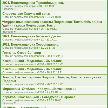
2021. Веломандрівка Тернопільщиною.
Останнє повідомлення
ppau
«
31.8.21 19:38
Відповіді:
1
Словечанско-Овручский кряж.
Останнє повідомлення
sector2000
«
2.8.21 18:01
Невероятные весенние красоты Подольских Товтр/Неймовірна
весняна краса Подільських Товтр
Останнє повідомлення
Drood
«
26.7.21 08:31
Відповіді:
6
2021. Веломандрівка берегами Десни.
Останнє повідомлення
Drood
«
22.7.21 17:01
2021. Веломандрівка Херсонщиною.
Останнє повідомлення
Drood
«
1.7.21 17:36
Горганы. Озеро Синевир
Останнє повідомлення
sector2000
«
20.4.21 21:04
Хмельницкий - Меджибож - Хмельник
Останнє повідомлення
sector2000
«
18.3.21 19:22
Хмельницкий - Меджибож - Хмельник
Останнє повідомлення
sector2000
«
18.3.21 19:21
Товтри, Бакота: перлина Поділля | Толтры, Бакота: жемчужина
Подолья
Останнє повідомлення
sector2000
«
26.2.21 19:22
Мироновка -Стеблев - Корсунь-Шевченковский
Останнє повідомлення
sector2000
«
1.2.21 18:17
Харьковщина: Харьков - Богодухов - Шаровка.
Останнє повідомлення
sector2000
«
1.2.21 18:05
Відповіді:
2
На південь Кіровоградщини