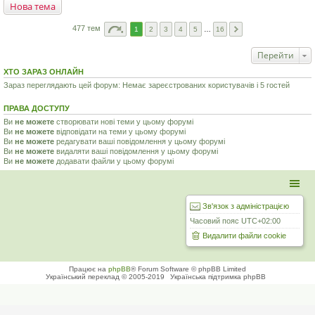
Нова тема
477 тем
1
2
3
4
5
…
16
Перейти
ХТО ЗАРАЗ ОНЛАЙН
Зараз переглядають цей форум: Немає зареєстрованих користувачів і 5 гостей
ПРАВА ДОСТУПУ
Ви
не можете
створювати нові теми у цьому форумі
Ви
не можете
відповідати на теми у цьому форумі
Ви
не можете
редагувати ваші повідомлення у цьому форумі
Ви
не можете
видаляти ваші повідомлення у цьому форумі
Ви
не можете
додавати файли у цьому форумі
Зв'язок з адміністрацією
Часовий пояс
UTC+02:00
Видалити файли cookie
Працює на
phpBB
® Forum Software © phpBB Limited
Український переклад © 2005-2019
Українська підтримка phpBB