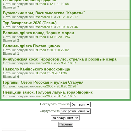
Останнє повідомлення
Drood
«
12.1.21 10:08
Відповіді:
7
Бугаевские яры, Васильковские "Карпаты"
Останнє повідомлення
sector2000
«
21.12.20 23:17
Тур Закарпатье 2020 (Осень)
Останнє повідомлення
sector2000
«
27.10.20 21:46
Веломандрівка понад Чорним морем.
Останнє повідомлення
Drood
«
13.10.20 21:57
Відповіді:
2
Веломандрівка Полтавщиною
Останнє повідомлення
Drood
«
30.9.20 22:02
Відповіді:
1
Кинбурнская коса: Геродотов лес, стрелка и розовые озера.
Останнє повідомлення
sector2000
«
27.9.20 10:57
Навколо Канівського водосховища
Останнє повідомлення
Drood
«
5.9.20 11:36
Відповіді:
6
Горганы. Озеро Росохан и вулкан Старуня
Останнє повідомлення
sector2000
«
20.8.20 22:26
Невицкий замок, Голубая лагуна, гора Яворник
Останнє повідомлення
sector2000
«
31.7.20 16:55
Показувати теми за:
Сортувати за