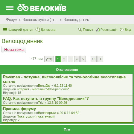
Форум
Велопокатушки ( покатеньки), велопоходи, туризм.
Велощоденник
Швидкий доступ
Допомога
Пошук
Реєстрація
Вхід
Велощоденник
Нова тема
477 тем
1
2
3
4
5
…
16
Оголошення
Ravemen - потужне, високоякісне та технологічне велосипедне
світло
Останнє повідомлення
ВелоДім
«
6.1.23 11:40
Доданов
iнтернет - магазин *Velosiped.com*
Відповіді:
15
FAQ. Как вступить в группу "Велодневник"?
Останнє повідомлення
Triz
«
13.3.10 09:26
Правила форуму
Останнє повідомлення
Велопортал
«
20.6.14 04:52
Доданов
Покатушки ( покатеньки)
Відповіді:
2
Тем