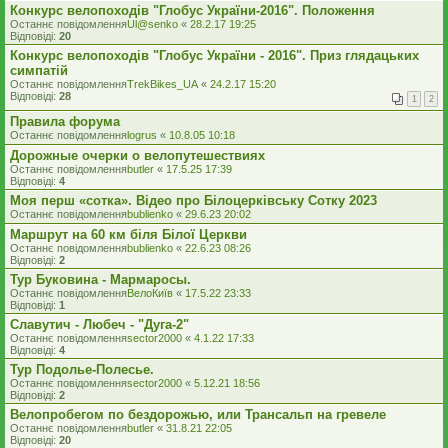
Конкурс велопоходів "Глобус України-2016". Положення
Останнє повідомлення
Ul@senko
«
28.2.17 19:25
Відповіді:
20
Конкурс велопоходів "Глобус України - 2016". Приз глядацьких
симпатій
Останнє повідомлення
TrekBikes_UA
«
24.2.17 15:20
Відповіді:
28
1
2
Правила форума
Останнє повідомлення
logrus
«
10.8.05 10:18
Дорожные очерки о велопутешествиях
Останнє повідомлення
butler
«
17.5.25 17:39
Відповіді:
4
Моя перш «сотка». Відео про Білоцерківську Сотку 2023
Останнє повідомлення
bublienko
«
29.6.23 20:02
Маршрут на 60 км біля Білої Церкви
Останнє повідомлення
bublienko
«
22.6.23 08:26
Відповіді:
2
Тур Буковина - Мармаросы.
Останнє повідомлення
ВелоКиїв
«
17.5.22 23:33
Відповіді:
1
Славутич - Любеч - "Дуга-2"
Останнє повідомлення
sector2000
«
4.1.22 17:33
Відповіді:
4
Тур Подолье-Полесье.
Останнє повідомлення
sector2000
«
5.12.21 18:56
Відповіді:
2
Велопробегом по бездорожью, или Трансальп на гревеле
Останнє повідомлення
butler
«
31.8.21 22:05
Відповіді:
20