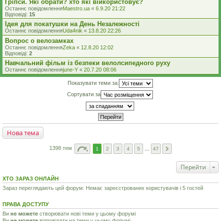
Гріпси. Які обрати? хто які віикористовує?
Останнє повідомлення
Maestro.ua
«
6.9.20 21:22
Відповіді:
15
Ідея для покатушки на День Незалежності
Останнє повідомлення
Uda4nik
«
13.8.20 22:26
Вопрос о велозамках
Останнє повідомлення
Zeka
«
12.8.20 12:02
Відповіді:
2
Навчальний фільм із безпеки велолсипедного руху
Останнє повідомлення
june-Y
«
20.7.20 08:06
Показувати теми за:
Сортувати за
Нова тема
1398 тем
1
2
3
4
5
…
47
Перейти
ХТО ЗАРАЗ ОНЛАЙН
Зараз переглядають цей форум: Немає зареєстрованих користувачів і 5 гостей
ПРАВА ДОСТУПУ
Ви
не можете
створювати нові теми у цьому форумі
Ви
не можете
відповідати на теми у цьому форумі