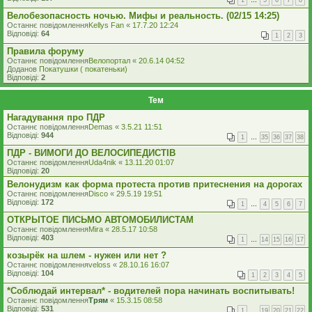
1
…
5
6
7
8
Велобезопасность ночью. Мифы и реальность. (02/15 14:25)
Останнє повідомлення
Kellys Fan
«
17.7.20 12:24
Відповіді:
64
1
2
3
Правила форуму
Останнє повідомлення
Велопортал
«
20.6.14 04:52
Доданов
Покатушки ( покатеньки)
Відповіді:
2
Тем
Нагадування про ПДР
Останнє повідомлення
Demas
«
3.5.21 11:51
Відповіді:
944
1
…
35
36
37
38
ПДР - ВИМОГИ ДО ВЕЛОСИПЕДИСТІВ
Останнє повідомлення
Uda4nik
«
13.11.20 01:07
Відповіді:
20
Велонудизм как форма протеста против притеснения на дорогах
Останнє повідомлення
Disco
«
29.5.19 19:51
Відповіді:
172
1
…
4
5
6
7
ОТКРЫТОЕ ПИСЬМО АВТОМОБИЛИСТАМ
Останнє повідомлення
Mira
«
28.5.17 10:58
Відповіді:
403
1
…
14
15
16
17
козырёк на шлем - нужен или нет ?
Останнє повідомлення
veloss
«
28.10.16 16:07
Відповіді:
104
1
2
3
4
5
*Соблюдай интервал* - водителей пора начинать воспитывать!
Останнє повідомлення
Трям
«
15.3.15 08:58
Відповіді:
531
1
…
19
20
21
22