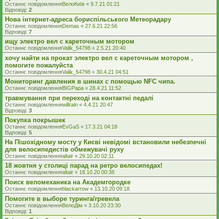
Останнє повідомлення
ВелоКиїв
«
9.7.21 01:21
Відповіді:
2
Нова інтернет-адреса бориспільського Метеорадару
Останнє повідомлення
Demas
«
27.6.21 22:56
Відповіді:
7
ищу электро вел c кареточным мотором
Останнє повідомлення
Valik_54798
«
2.5.21 20:40
хочу найти на прокат электро вел с кареточным мотором ,
помогите пожалуйста
Останнє повідомлення
Valik_54798
«
30.4.21 04:51
Мониторинг давления в шинах с помощью NFC чипа.
Останнє повідомлення
BIGPapa
«
28.4.21 11:52
травмування при переході на контактні педалі
Останнє повідомлення
willrain
«
4.4.21 20:47
Відповіді:
3
Покупка покрышек
Останнє повідомлення
EvGaS
«
17.3.21 04:18
Відповіді:
5
На Пішохідному мосту у Києві невідомі встановили небезпечні
для велосипедистів обмежувачі руху
Останнє повідомлення
altair
«
29.10.20 02:11
18 жовтня у столиці парад на ретро велосипедах!
Останнє повідомлення
altair
«
18.10.20 00:38
Поиск веломеханика на Академгородке
Останнє повідомлення
blackarrow
«
13.10.20 09:18
Помогите в выборе туринга/гревела
Останнє повідомлення
ВелоДім
«
3.10.20 23:30
Відповіді:
1