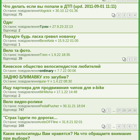
Что делать если вы попали в ДТП (upd. 2011-09-01 11:11)
Останнє повідомлення
Vognick
«
30.10.12 01:36
Відповіді:
75
1
2
3
4
Одяг
Останнє повідомлення
Трям
«
27.9.23 22:13
Відповіді:
2
Порадте будь ласка гревел новачку
Останнє повідомлення
ВелоКиїв
«
15.9.22 01:05
Відповіді:
1
Вело та фото.
Останнє повідомлення
Trion
«
1.9.22 18:35
Відповіді:
39
1
2
Киевское общество велосипедистов любителей
Останнє повідомлення
ordinary
«
7.7.22 00:06
ЗАДНЮ БЛИМАВКУ хто загубив?
Останнє повідомлення
june-Y
«
1.4.22 08:30
Ищу партнера для продвижения чипов для e-bike
Останнє повідомлення
MrMisha
«
17.1.22 14:48
Відповіді:
2
Вело видео-ролики
Останнє повідомлення
PedalPusher
«
30.11.21 18:04
Відповіді:
747
1
…
27
28
29
30
"Страх їздити по дорогах...
Останнє повідомлення
veloOFFline
«
31.8.21 02:01
Відповіді:
168
1
…
4
5
6
7
Какие велосипеды Вам нравятся? На что обращаете внимание
при выборе?