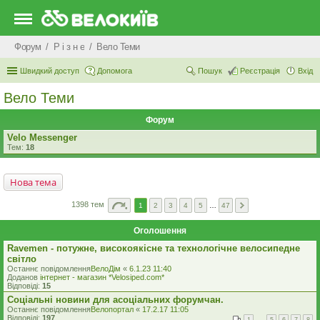
Форум
Р i з н е
Вело Теми
Швидкий доступ
Допомога
Пошук
Реєстрація
Вхід
Вело Теми
Форум
Velo Messenger
Тем:
18
Нова тема
1398 тем
1
2
3
4
5
…
47
Оголошення
Ravemen - потужне, високоякісне та технологічне велосипедне
світло
Останнє повідомлення
ВелоДім
«
6.1.23 11:40
Доданов
iнтернет - магазин *Velosiped.com*
Відповіді:
15
Соціальні новини для асоціальних форумчан.
Останнє повідомлення
Велопортал
«
17.2.17 11:05
Відповіді:
197