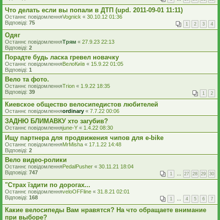
Что делать если вы попали в ДТП (upd. 2011-09-01 11:11)
Останнє повідомлення
Vognick
«
30.10.12 01:36
Відповіді:
75
1
2
3
4
Одяг
Останнє повідомлення
Трям
«
27.9.23 22:13
Відповіді:
2
Порадте будь ласка гревел новачку
Останнє повідомлення
ВелоКиїв
«
15.9.22 01:05
Відповіді:
1
Вело та фото.
Останнє повідомлення
Trion
«
1.9.22 18:35
Відповіді:
39
1
2
Киевское общество велосипедистов любителей
Останнє повідомлення
ordinary
«
7.7.22 00:06
ЗАДНЮ БЛИМАВКУ хто загубив?
Останнє повідомлення
june-Y
«
1.4.22 08:30
Ищу партнера для продвижения чипов для e-bike
Останнє повідомлення
MrMisha
«
17.1.22 14:48
Відповіді:
2
Вело видео-ролики
Останнє повідомлення
PedalPusher
«
30.11.21 18:04
Відповіді:
747
1
…
27
28
29
30
"Страх їздити по дорогах...
Останнє повідомлення
veloOFFline
«
31.8.21 02:01
Відповіді:
168
1
…
4
5
6
7
Какие велосипеды Вам нравятся? На что обращаете внимание
при выборе?