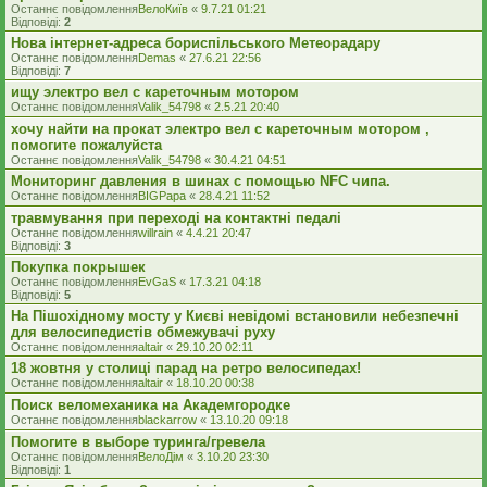
Останнє повідомлення
ВелоКиїв
«
9.7.21 01:21
Відповіді:
2
Нова інтернет-адреса бориспільського Метеорадару
Останнє повідомлення
Demas
«
27.6.21 22:56
Відповіді:
7
ищу электро вел c кареточным мотором
Останнє повідомлення
Valik_54798
«
2.5.21 20:40
хочу найти на прокат электро вел с кареточным мотором ,
помогите пожалуйста
Останнє повідомлення
Valik_54798
«
30.4.21 04:51
Мониторинг давления в шинах с помощью NFC чипа.
Останнє повідомлення
BIGPapa
«
28.4.21 11:52
травмування при переході на контактні педалі
Останнє повідомлення
willrain
«
4.4.21 20:47
Відповіді:
3
Покупка покрышек
Останнє повідомлення
EvGaS
«
17.3.21 04:18
Відповіді:
5
На Пішохідному мосту у Києві невідомі встановили небезпечні
для велосипедистів обмежувачі руху
Останнє повідомлення
altair
«
29.10.20 02:11
18 жовтня у столиці парад на ретро велосипедах!
Останнє повідомлення
altair
«
18.10.20 00:38
Поиск веломеханика на Академгородке
Останнє повідомлення
blackarrow
«
13.10.20 09:18
Помогите в выборе туринга/гревела
Останнє повідомлення
ВелоДім
«
3.10.20 23:30
Відповіді:
1