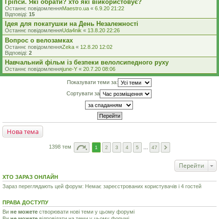
Гріпси. Які обрати? хто які віикористовує?
Останнє повідомлення
Maestro.ua
«
6.9.20 21:22
Відповіді:
15
Ідея для покатушки на День Незалежності
Останнє повідомлення
Uda4nik
«
13.8.20 22:26
Вопрос о велозамках
Останнє повідомлення
Zeka
«
12.8.20 12:02
Відповіді:
2
Навчальний фільм із безпеки велолсипедного руху
Останнє повідомлення
june-Y
«
20.7.20 08:06
Показувати теми за:
Сортувати за
Нова тема
1398 тем
1
2
3
4
5
…
47
Перейти
ХТО ЗАРАЗ ОНЛАЙН
Зараз переглядають цей форум: Немає зареєстрованих користувачів і 4 гостей
ПРАВА ДОСТУПУ
Ви
не можете
створювати нові теми у цьому форумі
Ви
не можете
відповідати на теми у цьому форумі