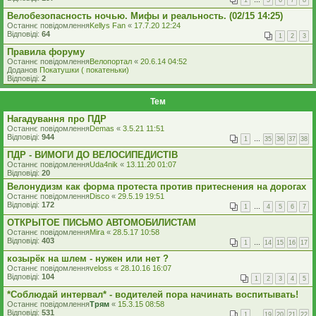
1
…
5
6
7
8
Велобезопасность ночью. Мифы и реальность. (02/15 14:25)
Останнє повідомлення
Kellys Fan
«
17.7.20 12:24
Відповіді:
64
1
2
3
Правила форуму
Останнє повідомлення
Велопортал
«
20.6.14 04:52
Доданов
Покатушки ( покатеньки)
Відповіді:
2
Тем
Нагадування про ПДР
Останнє повідомлення
Demas
«
3.5.21 11:51
Відповіді:
944
1
…
35
36
37
38
ПДР - ВИМОГИ ДО ВЕЛОСИПЕДИСТІВ
Останнє повідомлення
Uda4nik
«
13.11.20 01:07
Відповіді:
20
Велонудизм как форма протеста против притеснения на дорогах
Останнє повідомлення
Disco
«
29.5.19 19:51
Відповіді:
172
1
…
4
5
6
7
ОТКРЫТОЕ ПИСЬМО АВТОМОБИЛИСТАМ
Останнє повідомлення
Mira
«
28.5.17 10:58
Відповіді:
403
1
…
14
15
16
17
козырёк на шлем - нужен или нет ?
Останнє повідомлення
veloss
«
28.10.16 16:07
Відповіді:
104
1
2
3
4
5
*Соблюдай интервал* - водителей пора начинать воспитывать!
Останнє повідомлення
Трям
«
15.3.15 08:58
Відповіді:
531
1
…
19
20
21
22