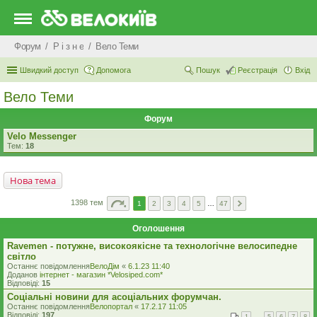
Форум
Р i з н е
Вело Теми
Швидкий доступ
Допомога
Пошук
Реєстрація
Вхід
Вело Теми
Форум
Velo Messenger
Тем:
18
Нова тема
1398 тем
1
2
3
4
5
…
47
Оголошення
Ravemen - потужне, високоякісне та технологічне велосипедне
світло
Останнє повідомлення
ВелоДім
«
6.1.23 11:40
Доданов
iнтернет - магазин *Velosiped.com*
Відповіді:
15
Соціальні новини для асоціальних форумчан.
Останнє повідомлення
Велопортал
«
17.2.17 11:05
Відповіді:
197