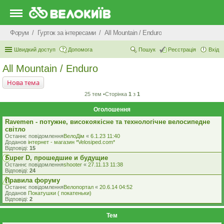
Форум
Гурток за інтересами
All Mountain / Enduro
Швидкий доступ
Допомога
Пошук
Реєстрація
Вхід
All Mountain / Enduro
Нова тема
25 тем •Сторінка
1
з
1
Оголошення
Ravemen - потужне, високоякісне та технологічне велосипедне
світло
Останнє повідомлення
ВелоДім
«
6.1.23 11:40
Доданов
iнтернет - магазин *Velosiped.com*
Відповіді:
15
Super D, прошедшие и будущие
Останнє повідомлення
shooter
«
27.11.13 11:38
Відповіді:
24
Правила форуму
Останнє повідомлення
Велопортал
«
20.6.14 04:52
Доданов
Покатушки ( покатеньки)
Відповіді:
2
Тем