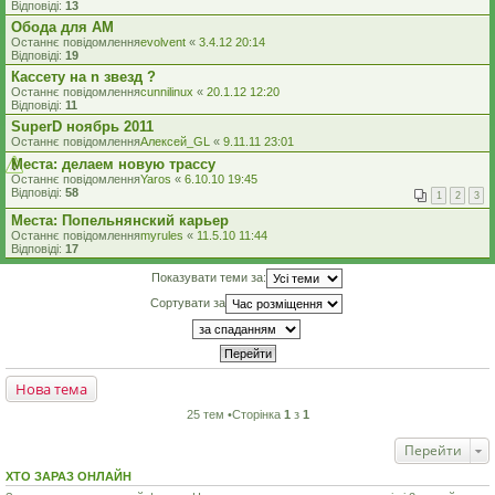
Відповіді:
13
Обода для АМ
Останнє повідомлення
evolvent
«
3.4.12 20:14
Відповіді:
19
Кассету на n звезд ?
Останнє повідомлення
cunnilinux
«
20.1.12 12:20
Відповіді:
11
SuperD ноябрь 2011
Останнє повідомлення
Алексей_GL
«
9.11.11 23:01
Места: делаем новую трассу
Останнє повідомлення
Yaros
«
6.10.10 19:45
Відповіді:
58
1
2
3
Места: Попельнянский карьер
Останнє повідомлення
myrules
«
11.5.10 11:44
Відповіді:
17
Показувати теми за:
Сортувати за
Нова тема
25 тем •Сторінка
1
з
1
Перейти
ХТО ЗАРАЗ ОНЛАЙН