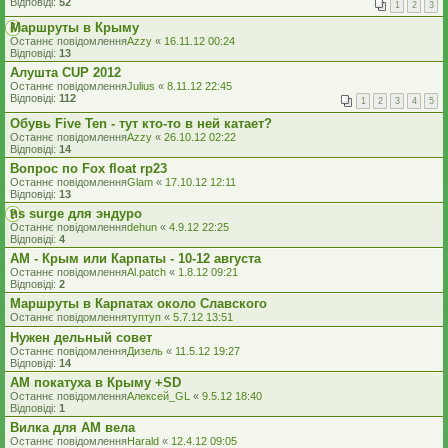
Відповіді:
52
1
2
3
Маршруты в Крыму
Останнє повідомлення
Azzy
«
16.11.12 00:24
Відповіді:
13
Алушта CUP 2012
Останнє повідомлення
Julius
«
8.11.12 22:45
Відповіді:
112
1
2
3
4
5
Обувь Five Ten - тут кто-то в ней катает?
Останнє повідомлення
Azzy
«
26.10.12 02:22
Відповіді:
14
Вопрос по Fox float rp23
Останнє повідомлення
Glam
«
17.10.12 12:11
Відповіді:
13
ns surge для эндуро
Останнє повідомлення
dehun
«
4.9.12 22:25
Відповіді:
4
АМ - Крым или Карпаты - 10-12 августа
Останнє повідомлення
Al.patch
«
1.8.12 09:21
Відповіді:
2
Маршруты в Карпатах около Славского
Останнє повідомлення
туптуп
«
5.7.12 13:51
Нужен дельный совет
Останнє повідомлення
Дизель
«
11.5.12 19:27
Відповіді:
14
АМ покатуха в Крыму +SD
Останнє повідомлення
Алексей_GL
«
9.5.12 18:40
Відповіді:
1
Вилка для АМ вела
Останнє повідомлення
Harald
«
12.4.12 09:05