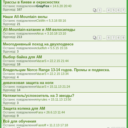
Трассы в Киеве и окресностях
Останнє повідомлення
GrayFox
«
14.6.20 20:40
Відповіді:
167
1
…
4
5
6
7
Наши All-Mountain велы
Останнє повідомлення
CloWn
«
5.3.16 00:16
Відповіді:
21
Аll-Mountain-катание и АМ-велосипеды
Останнє повідомлення
Atrus
«
3.10.18 13:10
Відповіді:
213
1
…
6
7
8
9
Многодневный поход на двухподвесе
Останнє повідомлення
cluefish
«
5.5.15 15:16
Відповіді:
3
Выбор байка для АМ
Останнє повідомлення
VazarS
«
22.2.15 21:44
Відповіді:
18
Владельцам Norco Range 13-14 годов. Промы и подвеска.
Останнє повідомлення
VazarS
«
22.2.15 13:34
Відповіді:
4
девачковая защита на ноги
Останнє повідомлення
VazarS
«
15.11.13 21:24
Відповіді:
14
Натяжитель/успокоитель на 3 звезды?
Останнє повідомлення
myrules
«
15.11.13 13:50
Відповіді:
3
Защита колена для AM
Останнє повідомлення
Fara
«
26.6.13 11:44
Відповіді:
9
Всё для обучения
Останнє повідомлення
Fastoff
«
11.2.13 17:18