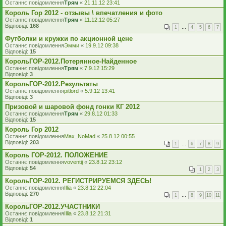
Останнє повідомлення
Трям
«
21.11.12 23:41
Король Гор 2012 - отзывы \ впечатления и фото
Останнє повідомлення
Трям
«
11.12.12 05:27
Відповіді:
168
1
…
4
5
6
7
Футболки и кружки по акционной цене
Останнє повідомлення
Эмми
«
19.9.12 09:38
Відповіді:
15
КорольГОР-2012.Потерянное-Найденное
Останнє повідомлення
Трям
«
7.9.12 15:29
Відповіді:
3
КорольГОР-2012.Результаты
Останнє повідомлення
pitlord
«
5.9.12 13:41
Відповіді:
3
Призовой и шаровой фонд гонки КГ 2012
Останнє повідомлення
Трям
«
29.8.12 01:33
Відповіді:
15
Король Гор 2012
Останнє повідомлення
Max_NoMad
«
25.8.12 00:55
Відповіді:
203
1
…
6
7
8
9
Король ГОР-2012. ПОЛОЖЕНИЕ
Останнє повідомлення
voventij
«
23.8.12 23:12
Відповіді:
54
1
2
3
КорольГОР-2012. РЕГИСТРИРУЕМСЯ ЗДЕСЬ!
Останнє повідомлення
Illia
«
23.8.12 22:04
Відповіді:
270
1
…
8
9
10
11
КорольГОР-2012.УЧАСТНИКИ
Останнє повідомлення
Illia
«
23.8.12 21:31
Відповіді:
1