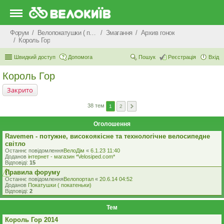
Форум
Велопокатушки ( покатеньки), велопоходи, туризм.
Змагання
Архив гонок
Король Гор
Швидкий доступ
Допомога
Пошук
Реєстрація
Вхід
Король Гор
Закрито
38 тем
1
2
Оголошення
Ravemen - потужне, високоякісне та технологічне велосипедне
світло
Останнє повідомлення
ВелоДім
«
6.1.23 11:40
Доданов
iнтернет - магазин *Velosiped.com*
Відповіді:
15
Правила форуму
Останнє повідомлення
Велопортал
«
20.6.14 04:52
Доданов
Покатушки ( покатеньки)
Відповіді:
2
Тем
Король Гор 2014