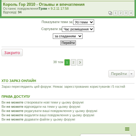
Король Гор 2010 - Отзывы и впечатления
Останнє повідомлення
Трям
«
9.2.11 17:58
Відповіді:
94
1
2
3
4
Показувати теми за:
Сортувати за
Закрито
38 тем
1
2
Перейти
ХТО ЗАРАЗ ОНЛАЙН
Зараз переглядають цей форум: Немає зареєстрованих користувачів і 5 гостей
ПРАВА ДОСТУПУ
Ви
не можете
створювати нові теми у цьому форумі
Ви
не можете
відповідати на теми у цьому форумі
Ви
не можете
редагувати ваші повідомлення у цьому форумі
Ви
не можете
видаляти ваші повідомлення у цьому форумі
Ви
не можете
додавати файли у цьому форумі