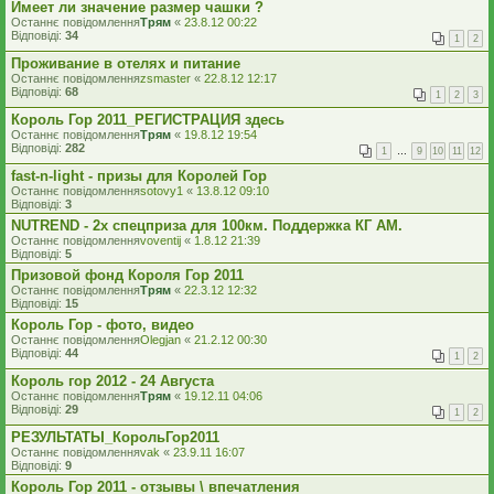
Имеет ли значение размер чашки ?
Останнє повідомлення
Трям
«
23.8.12 00:22
Відповіді:
34
1
2
Проживание в отелях и питание
Останнє повідомлення
zsmaster
«
22.8.12 12:17
Відповіді:
68
1
2
3
Король Гор 2011_РЕГИСТРАЦИЯ здесь
Останнє повідомлення
Трям
«
19.8.12 19:54
Відповіді:
282
1
…
9
10
11
12
fast-n-light - призы для Королей Гор
Останнє повідомлення
sotovy1
«
13.8.12 09:10
Відповіді:
3
NUTREND - 2х спецприза для 100км. Поддержка КГ АМ.
Останнє повідомлення
voventij
«
1.8.12 21:39
Відповіді:
5
Призовой фонд Короля Гор 2011
Останнє повідомлення
Трям
«
22.3.12 12:32
Відповіді:
15
Король Гор - фото, видео
Останнє повідомлення
Olegjan
«
21.2.12 00:30
Відповіді:
44
1
2
Король гор 2012 - 24 Августа
Останнє повідомлення
Трям
«
19.12.11 04:06
Відповіді:
29
1
2
РЕЗУЛЬТАТЫ_КорольГор2011
Останнє повідомлення
vak
«
23.9.11 16:07
Відповіді:
9
Король Гор 2011 - отзывы \ впечатления