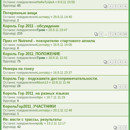
Останнє повідомлення
НиКиТуШкА
«
8.9.11 15:55
Відповіді:
85
1
2
3
4
Потерянные вещи
Останнє повідомлення
Loxmatyj
«
29.8.11 14:40
Відповіді:
2
Король Гор 2011 - обсуждение
Останнє повідомлення
Трям
«
20.8.11 23:47
Відповіді:
233
1
…
7
8
9
10
Приз от Nutrend - покорителю стартового апхила
Останнє повідомлення
Loxmatyj
«
18.8.11 14:05
Відповіді:
8
Король Гор 2011_ПОЛОЖЕНИЕ
Останнє повідомлення
Трям
«
18.8.11 12:42
Відповіді:
75
1
2
3
4
Номера на гонку
Останнє повідомлення
Loxmatyj
«
16.8.11 23:37
Король Гор - подскажите достопримечательности.
Останнє повідомлення
Moon13
«
10.8.11 11:46
Відповіді:
26
1
2
Король Гор 2011_на разных языках
Останнє повідомлення
Ajax
«
18.7.11 11:19
Відповіді:
6
КорольГор2011_УЧАСТНИКИ
Останнє повідомлення
Loxmatyj
«
20.2.11 12:48
Відповіді:
1
Re: вести с трассы, результаты
Останнє повідомлення
polly
«
13.2.11 12:17
Відповіді:
42
1
2