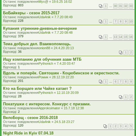
Останнє повідомлення
Myx@
«
19.6.25 16:02
Відповіді:
803
1
…
30
31
32
33
БоБайкеры - сезон 2015-2017
Останнє повідомлення
Uda4nik
«
7.7.20 08:49
Відповіді:
228
1
…
7
8
9
10
Купания утренние-дневные-вечерние
Останнє повідомлення
Uda4nik
«
7.7.20 08:48
Відповіді:
379
1
…
13
14
15
16
Тема добрых дел. Взаимопомощь.
Останнє повідомлення
onion88
«
24.4.20 20:13
Відповіді:
36
1
2
Ищу компанию для обучения азам МТБ
Останнє повідомлення
Pythonich
«
7.4.20 03:47
Відповіді:
1
Вдоль и поперёк. Святошин - Коцюбинское и окрестности.
Останнє повідомлення
Ромик
«
28.12.19 22:20
Відповіді:
201
1
…
6
7
8
9
Кто на Борщаге или Чайке катает ?
Останнє повідомлення
Pythonich
«
12.10.19 20:09
Відповіді:
28
1
2
Покатушки с интересом. Конкурс с призами.
Останнє повідомлення
Approksimator
«
15.7.18 12:38
Відповіді:
2
ВелоБорщ - сезон 2016-2018
Останнє повідомлення
Uda4nik
«
24.5.18 23:27
Відповіді:
120
1
2
3
4
5
Night Ride in Kyiv 07.04.18