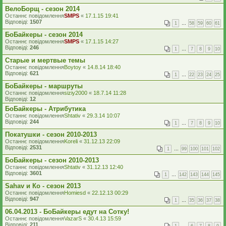
ВелоБорщ - сезон 2014
Останнє повідомлення
SMPS
«
17.1.15 19:41
Відповіді:
1507
1
…
58
59
60
61
БоБайкеры - сезон 2014
Останнє повідомлення
SMPS
«
17.1.15 14:27
Відповіді:
246
1
…
7
8
9
10
Старые и мертвые темы
Останнє повідомлення
Boytoy
«
14.8.14 18:40
Відповіді:
621
1
…
22
23
24
25
БоБайкеры - маршруты
Останнє повідомлення
siziy2000
«
18.7.14 11:28
Відповіді:
12
БоБайкеры - Атрибутика
Останнє повідомлення
Shtativ
«
29.3.14 10:07
Відповіді:
244
1
…
7
8
9
10
Покатушки - сезон 2010-2013
Останнє повідомлення
Koreli
«
31.12.13 22:09
Відповіді:
2531
1
…
99
100
101
102
БоБайкеры - сезон 2010-2013
Останнє повідомлення
Shtativ
«
31.12.13 12:40
Відповіді:
3601
1
…
142
143
144
145
Sahav и Ко - сезон 2013
Останнє повідомлення
Homiesd
«
22.12.13 00:29
Відповіді:
947
1
…
35
36
37
38
06.04.2013 - БоБайкеры едут на Сотку!
Останнє повідомлення
VazarS
«
30.4.13 15:59
Відповіді:
211