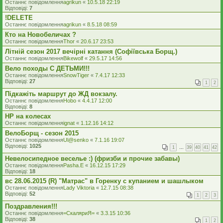
Останнє повідомлення
agrikun
«
10.5.18 22:19
Відповіді:
7
!DELETE
Останнє повідомлення
agrikun
«
8.5.18 08:59
Кто на Новобеличах ?
Останнє повідомлення
Thor
«
20.6.17 23:53
Літній сезон 2017 вечірні катання (Софіївська Борщ.)
Останнє повідомлення
Bikewolf
«
29.5.17 14:56
Вело походы С ДЕТЬМИ!!!
Останнє повідомлення
SnowTiger
«
7.4.17 12:33
Відповіді:
27
1
2
Підкажіть маршрут до ЖД вокзалу.
Останнє повідомлення
Hobo
«
4.4.17 12:00
Відповіді:
8
НР на колесах
Останнє повідомлення
ignat
«
1.12.16 14:12
ВелоБорщ - сезон 2015
Останнє повідомлення
Ul@senko
«
7.1.16 19:07
Відповіді:
1025
1
…
39
40
41
42
Невелосипедное веселье :) (фризби и прочие забавы)
Останнє повідомлення
Pasha.E
«
16.12.15 17:29
Відповіді:
18
вс 28.06.2015 (R) "Матрас" в Горенку с купанием и шашлыком
Останнє повідомлення
Lady Viktoria
«
12.7.15 08:38
Відповіді:
52
1
2
3
Поздравления!!!
Останнє повідомлення
=СкаляриЯ=
«
3.3.15 10:36
Відповіді:
38
1
2