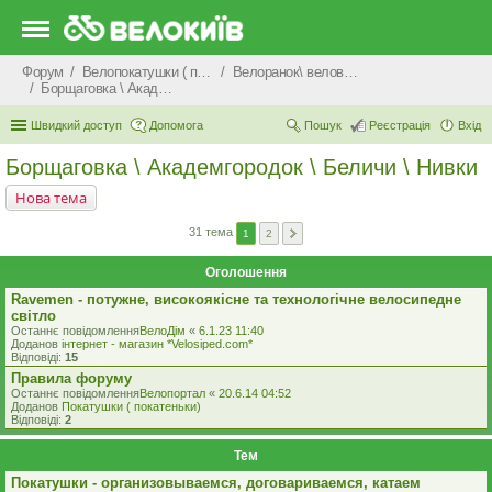
Форум
Велопокатушки ( покатеньки), велопоходи, туризм.
Велоранок\ веловечір\ велодень \ велоніч
Борщаговка \ Академгородок \ Беличи \ Нивки
Швидкий доступ
Допомога
Пошук
Реєстрація
Вхід
Борщаговка \ Академгородок \ Беличи \ Нивки
Нова тема
31 тема
1
2
Оголошення
Ravemen - потужне, високоякісне та технологічне велосипедне
світло
Останнє повідомлення
ВелоДім
«
6.1.23 11:40
Доданов
iнтернет - магазин *Velosiped.com*
Відповіді:
15
Правила форуму
Останнє повідомлення
Велопортал
«
20.6.14 04:52
Доданов
Покатушки ( покатеньки)
Відповіді:
2
Тем
Покатушки - организовываемся, договариваемся, катаем