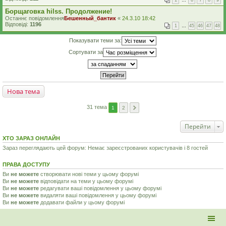
1
…
6
7
8
9
Борщаговка hilss. Продолжение!
Останнє повідомлення
Бешенный_бантик
«
24.3.10 18:42
Відповіді:
1196
1
…
45
46
47
48
Показувати теми за:
Сортувати за
Нова тема
31 тема
1
2
Перейти
ХТО ЗАРАЗ ОНЛАЙН
Зараз переглядають цей форум: Немає зареєстрованих користувачів і 8 гостей
ПРАВА ДОСТУПУ
Ви
не можете
створювати нові теми у цьому форумі
Ви
не можете
відповідати на теми у цьому форумі
Ви
не можете
редагувати ваші повідомлення у цьому форумі
Ви
не можете
видаляти ваші повідомлення у цьому форумі
Ви
не можете
додавати файли у цьому форумі