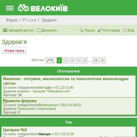
Форум
Р i з н е
Здоров'я
Швидкий доступ
Допомога
Пошук
Реєстрація
Вхід
Здоров'я
Нова тема
569 тем
1
2
3
4
5
…
19
Оголошення
Ravemen - потужне, високоякісне та технологічне велосипедне
світло
Останнє повідомлення
ВелоДім
«
6.1.23 11:40
Доданов
iнтернет - магазин *Velosiped.com*
Відповіді:
15
Правила форуму
Останнє повідомлення
Велопортал
«
20.6.14 04:52
Доданов
Покатушки ( покатеньки)
Відповіді:
2
Тем
Цигарки №2
Останнє повідомлення
Savoya
«
10.7.23 11:58