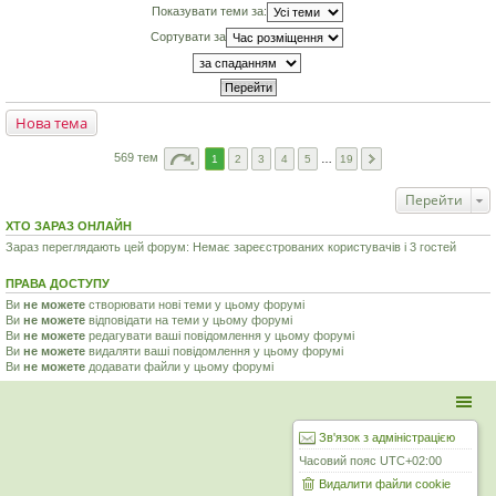
Показувати теми за:
Сортувати за
Нова тема
569 тем
1
2
3
4
5
…
19
Перейти
ХТО ЗАРАЗ ОНЛАЙН
Зараз переглядають цей форум: Немає зареєстрованих користувачів і 3 гостей
ПРАВА ДОСТУПУ
Ви
не можете
створювати нові теми у цьому форумі
Ви
не можете
відповідати на теми у цьому форумі
Ви
не можете
редагувати ваші повідомлення у цьому форумі
Ви
не можете
видаляти ваші повідомлення у цьому форумі
Ви
не можете
додавати файли у цьому форумі
Зв'язок з адміністрацією
Часовий пояс
UTC+02:00
Видалити файли cookie