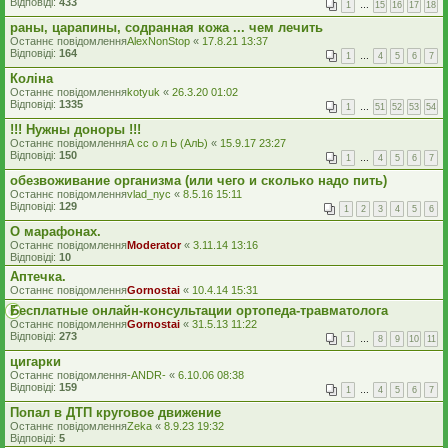
Відповіді:
433
1
…
15
16
17
18
раны, царапины, содранная кожа ... чем лечить
Останнє повідомлення
AlexNonStop
«
17.8.21 13:37
Відповіді:
164
1
…
4
5
6
7
Коліна
Останнє повідомлення
kotyuk
«
26.3.20 01:02
Відповіді:
1335
1
…
51
52
53
54
!!! Нужны доноры !!!
Останнє повідомлення
А сс о л Ь (АлЬ)
«
15.9.17 23:27
Відповіді:
150
1
…
4
5
6
7
обезвоживание организма (или чего и сколько надо пить)
Останнє повідомлення
vlad_nyc
«
8.5.16 15:11
Відповіді:
129
1
2
3
4
5
6
О марафонах.
Останнє повідомлення
Moderator
«
3.11.14 13:16
Відповіді:
10
Аптечка.
Останнє повідомлення
Gornostai
«
10.4.14 15:31
Бесплатные онлайн-консультации ортопеда-травматолога
Останнє повідомлення
Gornostai
«
31.5.13 11:22
Відповіді:
273
1
…
8
9
10
11
цигарки
Останнє повідомлення
-ANDR-
«
6.10.06 08:38
Відповіді:
159
1
…
4
5
6
7
Попал в ДТП круговое движение
Останнє повідомлення
Zeka
«
8.9.23 19:32
Відповіді:
5