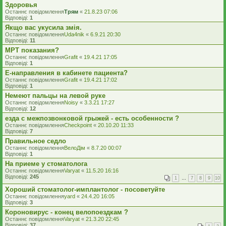
Здоровья
Останнє повідомлення
Трям
«
21.8.23 07:06
Відповіді:
1
Якщо вас укусила змія.
Останнє повідомлення
Uda4nik
«
6.9.21 20:30
Відповіді:
11
МРТ показания?
Останнє повідомлення
Grafit
«
19.4.21 17:05
Відповіді:
1
Е-направления в кабинете пациента?
Останнє повідомлення
Grafit
«
19.4.21 17:02
Відповіді:
1
Немеют пальцы на левой руке
Останнє повідомлення
Noisy
«
3.3.21 17:27
Відповіді:
12
езда с межпозвонковой грыжей - есть особенности ?
Останнє повідомлення
Checkpoint
«
20.10.20 11:33
Відповіді:
7
Правильное седло
Останнє повідомлення
ВелоДім
«
8.7.20 00:07
Відповіді:
1
На приеме у стоматолога
Останнє повідомлення
Varyat
«
11.5.20 16:16
Відповіді:
245
1
…
7
8
9
10
Хороший стоматолог-имплантолог - посоветуйте
Останнє повідомлення
yard
«
24.4.20 16:05
Відповіді:
3
Короновирус - конец велопоездкам ?
Останнє повідомлення
Varyat
«
21.3.20 22:45
Відповіді:
37