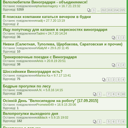
Велолюбители Виноградаря - объединяемся!
Останнє повідомлення
phantasmagory
«
16.7.21 23:32
Відповіді:
5359
1
…
212
213
214
215
В поисках компании кататься вечером в будни
Останнє повідомлення
nadij
«
27.7.20 13:19
Відповіді:
2
Ищу попутчицу для катания в окресностях виноградаря
Останнє повідомлення
Tadmi
«
24.7.20 14:24
Відповіді:
36
1
2
Нивки (Салютная, Туполева, Щербакова, Саратовская и прочие)
Останнє повідомлення
VitaliyM
«
29.6.20 11:45
Відповіді:
10
Тренировочные поездки с Виноградаря
Останнє повідомлення
Arkis
«
20.8.19 20:51
Відповіді:
38
1
2
Шоссейники Виноградаря есть?
Останнє повідомлення
Marina Ka
«
9.7.17 13:41
Відповіді:
75
1
2
3
4
Бодрые прогулки по лесу
Останнє повідомлення
A.N.
«
5.8.16 14:15
Відповіді:
236
1
…
7
8
9
10
Осінній День "Велосипедом на роботу" [17.09.2015]
Останнє повідомлення
Prometei549
«
16.9.15 20:06
Відповіді:
1
Велопрогулки выходного дня
Останнє повідомлення
oldblack
«
5.9.15 19:02
Відповіді:
182
1
…
5
6
7
8