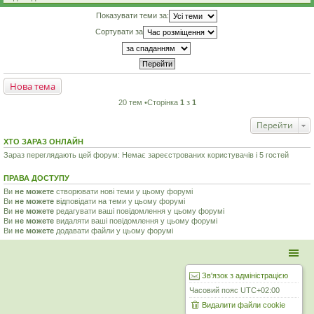
Показувати теми за:
Сортувати за
Нова тема
20 тем •Сторінка
1
з
1
Перейти
ХТО ЗАРАЗ ОНЛАЙН
Зараз переглядають цей форум: Немає зареєстрованих користувачів і 5 гостей
ПРАВА ДОСТУПУ
Ви
не можете
створювати нові теми у цьому форумі
Ви
не можете
відповідати на теми у цьому форумі
Ви
не можете
редагувати ваші повідомлення у цьому форумі
Ви
не можете
видаляти ваші повідомлення у цьому форумі
Ви
не можете
додавати файли у цьому форумі
Зв'язок з адміністрацією
Часовий пояс
UTC+02:00
Видалити файли cookie