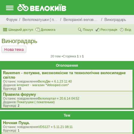
Форум
Велопокатушки ( покатеньки), велопоходи, туризм.
Велоранок\ веловечір\ велодень \ велоніч
Виноградарь
Швидкий доступ
Допомога
Пошук
Реєстрація
Вхід
Виноградарь
Нова тема
20 тем •Сторінка
1
з
1
Оголошення
Ravemen - потужне, високоякісне та технологічне велосипедне
світло
Останнє повідомлення
ВелоДім
«
6.1.23 11:40
Доданов
iнтернет - магазин *Velosiped.com*
Відповіді:
15
Правила форуму
Останнє повідомлення
Велопортал
«
20.6.14 04:52
Доданов
Покатушки ( покатеньки)
Відповіді:
2
Тем
Ночная Пуща.
Останнє повідомлення
VDS127
«
5.11.21 08:11
Відповіді:
1