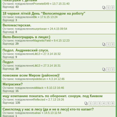
Покатушки с детьми
Останнє повідомлення
Prometei549
«
13.7.15 21:40
Відповіді:
43
1
2
18 червня літній День “Велосипедом на роботу”
Останнє повідомлення
Bik
«
17.6.15 13:24
Відповіді:
3
Веломастерская.
Останнє повідомлення
surprisean
«
24.4.15 09:54
Відповіді:
8
Вело-Виноградарь в лицах:)
Останнє повідомлення
MagneticField
«
9.4.15 12:23
Відповіді:
29
1
2
Подол. Андреевский спуск.
Останнє повідомлення
Lilit13
«
27.3.14 16:32
Відповіді:
9
Подол
Останнє повідомлення
Lilit13
«
27.3.14 16:31
Відповіді:
38
1
2
поможем всем Миром (районом)!
Останнє повідомлення
psilobicun
«
4.3.14 12:46
Матрасики?
Останнє повідомлення
oldblack
«
8.10.13 16:46
Відповіді:
15
ищу компанию покатать по оборонит. сооруж. под Киевом
Останнє повідомлення
Reflected
«
2.7.13 19:26
Відповіді:
135
1
2
3
4
5
6
Синглспид у нас в лесу (да и не в лесу) кто-то катает?
Останнє повідомлення
sahav
«
14.5.13 11:54
Відповіді:
1