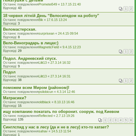
Покатушки с детьми
Останнє повідомлення
Prometei549
«
13.7.15 21:40
Відповіді:
43
1
2
18 червня літній День “Велосипедом на роботу”
Останнє повідомлення
Bik
«
17.6.15 13:24
Відповіді:
3
Веломастерская.
Останнє повідомлення
surprisean
«
24.4.15 09:54
Відповіді:
8
Вело-Виноградарь в лицах:)
Останнє повідомлення
MagneticField
«
9.4.15 12:23
Відповіді:
29
1
2
Подол. Андреевский спуск.
Останнє повідомлення
Lilit13
«
27.3.14 16:32
Відповіді:
9
Подол
Останнє повідомлення
Lilit13
«
27.3.14 16:31
Відповіді:
38
1
2
поможем всем Миром (районом)!
Останнє повідомлення
psilobicun
«
4.3.14 12:46
Матрасики?
Останнє повідомлення
oldblack
«
8.10.13 16:46
Відповіді:
15
ищу компанию покатать по оборонит. сооруж. под Киевом
Останнє повідомлення
Reflected
«
2.7.13 19:26
Відповіді:
135
1
2
3
4
5
6
Синглспид у нас в лесу (да и не в лесу) кто-то катает?
Останнє повідомлення
sahav
«
14.5.13 11:54
Відповіді:
1