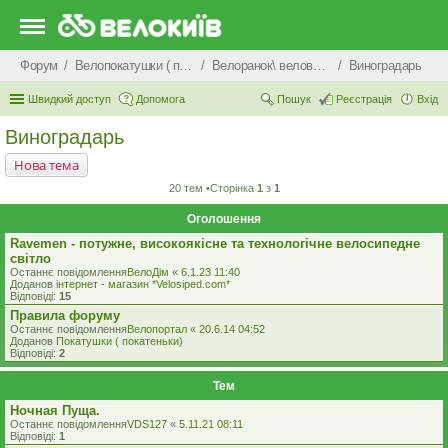
Форум
Велопокатушки ( покатеньки), велопоходи, туризм.
Велоранок\ веловечір\ велодень \ велоніч
Виноградарь
Швидкий доступ
Допомога
Пошук
Реєстрація
Вхід
Виноградарь
Нова тема
20 тем •Сторінка
1
з
1
Оголошення
Ravemen - потужне, високоякісне та технологічне велосипедне
світло
Останнє повідомлення
ВелоДім
«
6.1.23 11:40
Доданов
iнтернет - магазин *Velosiped.com*
Відповіді:
15
Правила форуму
Останнє повідомлення
Велопортал
«
20.6.14 04:52
Доданов
Покатушки ( покатеньки)
Відповіді:
2
Тем
Ночная Пуща.
Останнє повідомлення
VDS127
«
5.11.21 08:11
Відповіді:
1