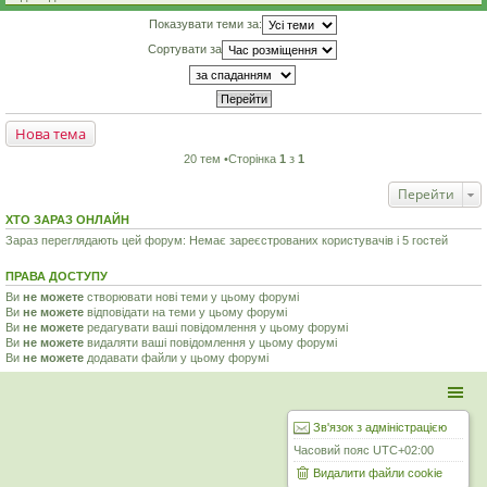
Показувати теми за:
Сортувати за
Нова тема
20 тем •Сторінка
1
з
1
Перейти
ХТО ЗАРАЗ ОНЛАЙН
Зараз переглядають цей форум: Немає зареєстрованих користувачів і 5 гостей
ПРАВА ДОСТУПУ
Ви
не можете
створювати нові теми у цьому форумі
Ви
не можете
відповідати на теми у цьому форумі
Ви
не можете
редагувати ваші повідомлення у цьому форумі
Ви
не можете
видаляти ваші повідомлення у цьому форумі
Ви
не можете
додавати файли у цьому форумі
Зв'язок з адміністрацією
Часовий пояс
UTC+02:00
Видалити файли cookie