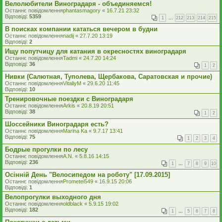
Велолюбители Виноградаря - объединяемся!
Останнє повідомлення
phantasmagory
«
16.7.21 23:32
Відповіді:
5359
1
…
212
213
214
215
В поисках компании кататься вечером в будни
Останнє повідомлення
nadij
«
27.7.20 13:19
Відповіді:
2
Ищу попутчицу для катания в окресностях виноградаря
Останнє повідомлення
Tadmi
«
24.7.20 14:24
Відповіді:
36
1
2
Нивки (Салютная, Туполева, Щербакова, Саратовская и прочие)
Останнє повідомлення
VitaliyM
«
29.6.20 11:45
Відповіді:
10
Тренировочные поездки с Виноградаря
Останнє повідомлення
Arkis
«
20.8.19 20:51
Відповіді:
38
1
2
Шоссейники Виноградаря есть?
Останнє повідомлення
Marina Ka
«
9.7.17 13:41
Відповіді:
75
1
2
3
4
Бодрые прогулки по лесу
Останнє повідомлення
A.N.
«
5.8.16 14:15
Відповіді:
236
1
…
7
8
9
10
Осінній День "Велосипедом на роботу" [17.09.2015]
Останнє повідомлення
Prometei549
«
16.9.15 20:06
Відповіді:
1
Велопрогулки выходного дня
Останнє повідомлення
oldblack
«
5.9.15 19:02
Відповіді:
182
1
…
5
6
7
8