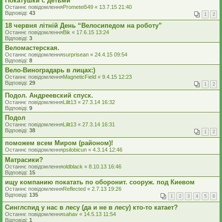
Покатушки с детьми
Останнє повідомлення
Prometei549
«
13.7.15 21:40
Відповіді:
43
1
2
18 червня літній День “Велосипедом на роботу”
Останнє повідомлення
Bik
«
17.6.15 13:24
Відповіді:
3
Веломастерская.
Останнє повідомлення
surprisean
«
24.4.15 09:54
Відповіді:
8
Вело-Виноградарь в лицах:)
Останнє повідомлення
MagneticField
«
9.4.15 12:23
Відповіді:
29
1
2
Подол. Андреевский спуск.
Останнє повідомлення
Lilit13
«
27.3.14 16:32
Відповіді:
9
Подол
Останнє повідомлення
Lilit13
«
27.3.14 16:31
Відповіді:
38
1
2
поможем всем Миром (районом)!
Останнє повідомлення
psilobicun
«
4.3.14 12:46
Матрасики?
Останнє повідомлення
oldblack
«
8.10.13 16:46
Відповіді:
15
ищу компанию покатать по оборонит. сооруж. под Киевом
Останнє повідомлення
Reflected
«
2.7.13 19:26
Відповіді:
135
1
2
3
4
5
6
Синглспид у нас в лесу (да и не в лесу) кто-то катает?
Останнє повідомлення
sahav
«
14.5.13 11:54
Відповіді:
1