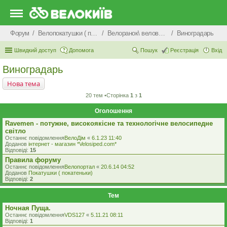
Форум
Велопокатушки ( покатеньки), велопоходи, туризм.
Велоранок\ веловечір\ велодень \ велоніч
Виноградарь
Швидкий доступ
Допомога
Пошук
Реєстрація
Вхід
Виноградарь
Нова тема
20 тем •Сторінка
1
з
1
Оголошення
Ravemen - потужне, високоякісне та технологічне велосипедне
світло
Останнє повідомлення
ВелоДім
«
6.1.23 11:40
Доданов
iнтернет - магазин *Velosiped.com*
Відповіді:
15
Правила форуму
Останнє повідомлення
Велопортал
«
20.6.14 04:52
Доданов
Покатушки ( покатеньки)
Відповіді:
2
Тем
Ночная Пуща.
Останнє повідомлення
VDS127
«
5.11.21 08:11
Відповіді:
1