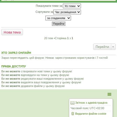
Показувати теми за:
Сортувати за
Нова тема
20 тем •Сторінка
1
з
1
Перейти
ХТО ЗАРАЗ ОНЛАЙН
Зараз переглядають цей форум: Немає зареєстрованих користувачів і 7 гостей
ПРАВА ДОСТУПУ
Ви
не можете
створювати нові теми у цьому форумі
Ви
не можете
відповідати на теми у цьому форумі
Ви
не можете
редагувати ваші повідомлення у цьому форумі
Ви
не можете
видаляти ваші повідомлення у цьому форумі
Ви
не можете
додавати файли у цьому форумі
Зв'язок з адміністрацією
Часовий пояс
UTC+02:00
Видалити файли cookie