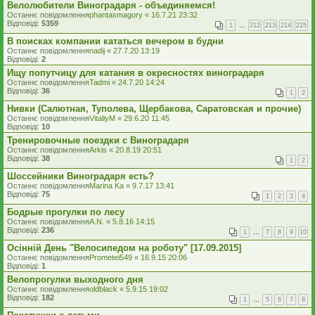
Велолюбители Виноградаря - объединяемся!
Останнє повідомлення
phantasmagory
«
16.7.21 23:32
Відповіді:
5359
1
…
212
213
214
215
В поисках компании кататься вечером в будни
Останнє повідомлення
nadij
«
27.7.20 13:19
Відповіді:
2
Ищу попутчицу для катания в окресностях виноградаря
Останнє повідомлення
Tadmi
«
24.7.20 14:24
Відповіді:
36
1
2
Нивки (Салютная, Туполева, Щербакова, Саратовская и прочие)
Останнє повідомлення
VitaliyM
«
29.6.20 11:45
Відповіді:
10
Тренировочные поездки с Виноградаря
Останнє повідомлення
Arkis
«
20.8.19 20:51
Відповіді:
38
1
2
Шоссейники Виноградаря есть?
Останнє повідомлення
Marina Ka
«
9.7.17 13:41
Відповіді:
75
1
2
3
4
Бодрые прогулки по лесу
Останнє повідомлення
A.N.
«
5.8.16 14:15
Відповіді:
236
1
…
7
8
9
10
Осінній День "Велосипедом на роботу" [17.09.2015]
Останнє повідомлення
Prometei549
«
16.9.15 20:06
Відповіді:
1
Велопрогулки выходного дня
Останнє повідомлення
oldblack
«
5.9.15 19:02
Відповіді:
182
1
…
5
6
7
8