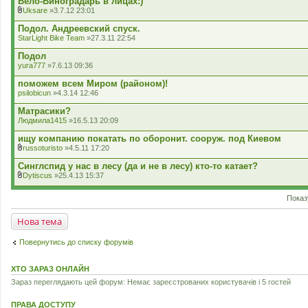
Вело-Виноградарь в лицах:)
я
Uksare
»3.7.12 23:01
В
к
Подол. Андреевский спуск.
л
StarLight Bike Team
»27.3.11 22:54
а
д
Подол
е
yura777
»7.6.13 09:36
н
н
поможем всем Миром (районом)!
я
psilobicun
»4.3.14 12:46
Матрасики?
Людмила1415
»16.5.13 20:09
ищу компанию покатать по оборонит. сооруж. под Киевом
russoturisto
»4.5.11 17:20
В
к
Синглспид у нас в лесу (да и не в лесу) кто-то катает?
л
Dytiscus
»25.4.13 15:37
а
В
д
к
е
Показ
л
н
а
н
д
Нова тема
я
е
н
н
Повернутись до списку форумів
я
ХТО ЗАРАЗ ОНЛАЙН
Зараз переглядають цей форум: Немає зареєстрованих користувачів і 5 гостей
ПРАВА ДОСТУПУ