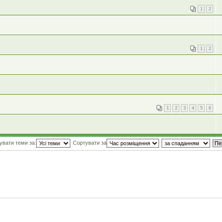
1
2
1
2
1
2
3
4
5
6
увати теми за:
Сортувати за