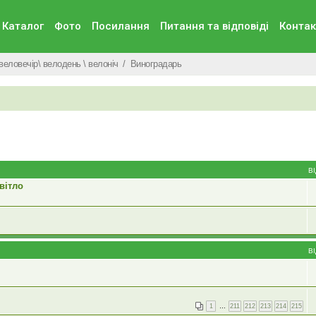
Каталог
Фото
Посилання
Питання та вiдповiдi
Контак
веловечір\ велодень \ велоніч
Виноградарь
В
вітло
В
1
…
211
212
213
214
215