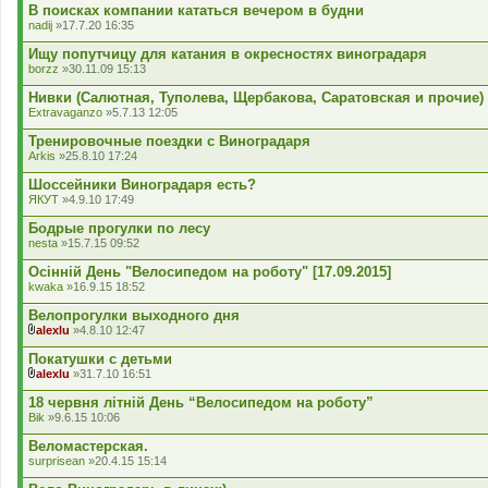
к
В поисках компании кататься вечером в будни
л
nadij
»17.7.20 16:35
а
д
Ищу попутчицу для катания в окресностях виноградаря
е
borzz
»30.11.09 15:13
н
н
Нивки (Салютная, Туполева, Щербакова, Саратовская и прочие)
я
Extravaganzo
»5.7.13 12:05
Тренировочные поездки с Виноградаря
Arkis
»25.8.10 17:24
Шоссейники Виноградаря есть?
ЯКУТ
»4.9.10 17:49
Бодрые прогулки по лесу
nesta
»15.7.15 09:52
Осінній День "Велосипедом на роботу" [17.09.2015]
kwaka
»16.9.15 18:52
Велопрогулки выходного дня
alexlu
»4.8.10 12:47
В
к
Покатушки с детьми
л
alexlu
»31.7.10 16:51
а
В
д
к
18 червня літній День “Велосипедом на роботу”
е
л
Bik
»9.6.15 10:06
н
а
н
д
Веломастерская.
я
е
surprisean
»20.4.15 15:14
н
н