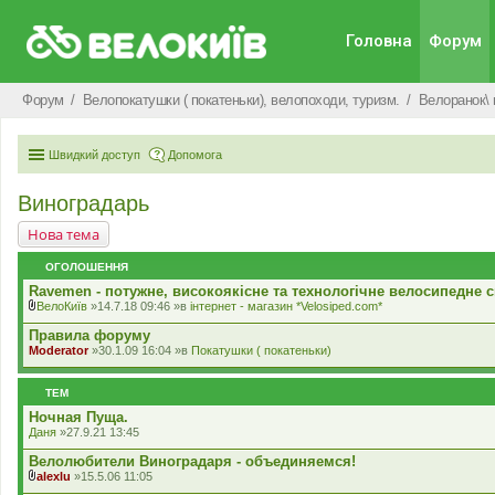
Головна
Форум
Форум
Велопокатушки ( покатеньки), велопоходи, туризм.
Велоранок\ 
Швидкий доступ
Допомога
Виноградарь
Нова тема
ОГОЛОШЕННЯ
Ravemen - потужне, високоякісне та технологічне велосипедне с
ВелоКиїв
»14.7.18 09:46 »в
iнтернет - магазин *Velosiped.com*
В
к
Правила форуму
л
Moderator
»30.1.09 16:04 »в
Покатушки ( покатеньки)
а
д
е
ТЕМ
н
н
Ночная Пуща.
я
Даня
»27.9.21 13:45
Велолюбители Виноградаря - объединяемся!
alexlu
»15.5.06 11:05
В