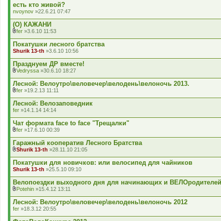
м
есть кто живой?
а
nvoynov
»22.6.21 07:47
м
а
(O) КАЖАНИ
є
г
fer
»3.6.10 11:53
В
о
к
л
Покатушки лесного братства
л
о
Shurik 13-th
»3.6.10 10:56
а
с
д
у
Празднуем ДР вместе!
е
в
Vedryssa
»30.6.10 18:27
н
а
В
н
н
к
Лесной: Велоутро\веловечер\велодень\велоночь 2013.
я
н
л
я
fer
»19.2.13 11:11
а
В
.
д
к
Лесной: Велозаповедник
е
л
fer
»14.1.14 14:14
н
а
н
д
Чат формата face to face "Трещалки"
я
е
fer
»17.6.10 00:39
н
В
н
к
Гаражный кооператив Лесного Братства
я
л
Shurik 13-th
»28.11.10 21:05
а
В
д
к
Покатушки для новичков: или велосипед для чайников
е
л
Shurik 13-th
»25.5.10 09:10
н
а
н
д
Велопоездки выходного дня для начинающих и ВЕЛОродителей
я
е
Potehin
»15.4.12 13:11
н
В
н
к
Лесной: Велоутро\веловечер\велодень\велоночь 2012
я
л
fer
»18.3.12 20:55
а
д