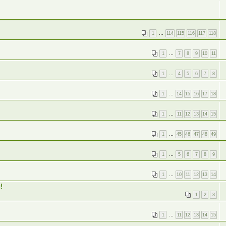
1
…
114
115
116
117
118
1
…
7
8
9
10
11
1
…
4
5
6
7
8
1
…
14
15
16
17
18
1
…
11
12
13
14
15
1
…
45
46
47
48
49
1
…
5
6
7
8
9
1
…
10
11
12
13
14
!
1
2
3
1
…
11
12
13
14
15