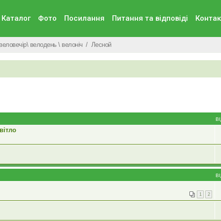
Каталог
Фото
Посилання
Питання та вiдповiдi
Контак
веловечір\ велодень \ велоніч
Лесной
В
вітло
В
1
2