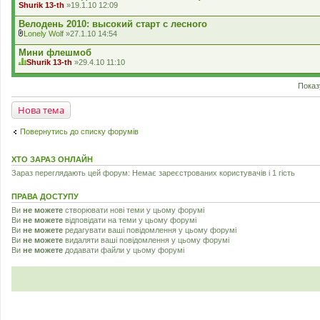
я
г
Shurik 13-th
»19.1.10 12:09
а
.
о
н
л
Велодень 2010: высокий старт с лесного
н
о
я
Lonely Wolf
»27.1.10 14:54
с
В
.
у
к
Мини флешмоб
в
л
Shurik 13-th
»29.4.10 11:10
а
а
Ц
н
д
я
н
е
Показ
т
я
н
е
.
н
м
Нова тема
я
а
м
а
Повернутись до списку форумів
є
г
о
ХТО ЗАРАЗ ОНЛАЙН
л
о
Зараз переглядають цей форум: Немає зареєстрованих користувачів і 1 гість
с
у
ПРАВА ДОСТУПУ
в
а
Ви
не можете
створювати нові теми у цьому форумі
н
Ви
не можете
відповідати на теми у цьому форумі
н
Ви
не можете
редагувати ваші повідомлення у цьому форумі
я
Ви
не можете
видаляти ваші повідомлення у цьому форумі
.
Ви
не можете
додавати файли у цьому форумі