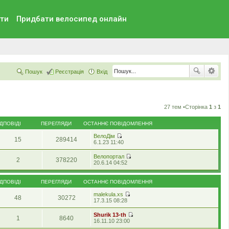
ти
Придбати велосипед онлайн
Пошук
Реєстрація
Вхід
27 тем •Сторінка
1
з
1
ІДПОВІДІ
ПЕРЕГЛЯДИ
ОСТАННЄ ПОВІДОМЛЕННЯ
ВелоДім
15
289414
П
6.1.23 11:40
е
р
Велопортал
2
378220
е
П
20.6.14 04:52
г
е
л
р
я
е
ІДПОВІДІ
ПЕРЕГЛЯДИ
ОСТАННЄ ПОВІДОМЛЕННЯ
н
г
у
л
malekula.xs
т
48
30272
я
П
17.3.15 08:28
и
н
е
о
у
р
Shurik 13-th
с
т
1
8640
е
П
16.11.10 23:00
т
и
г
е
а