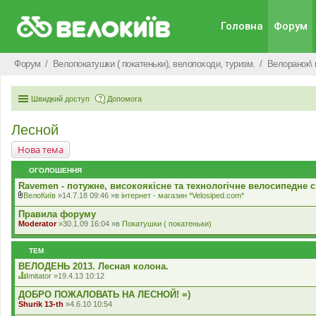
Головна
Форум
Форум
Велопокатушки ( покатеньки), велопоходи, туризм.
Велоранок\ 
Швидкий доступ
Допомога
Лесной
Нова тема
ОГОЛОШЕННЯ
Ravemen - потужне, високоякісне та технологічне велосипедне с
ВелоКиїв
»14.7.18 09:46 »в
iнтернет - магазин *Velosiped.com*
В
к
Правила форуму
л
Moderator
»30.1.09 16:04 »в
Покатушки ( покатеньки)
а
д
е
ТЕМ
н
н
ВЕЛОДЕНЬ 2013. Лесная колона.
я
Imitator
»19.4.13 10:12
Ц
я
ДОБРО ПОЖАЛОВАТЬ НА ЛЕСНОЙ! =)
т
Shurik 13-th
»4.6.10 10:54
е