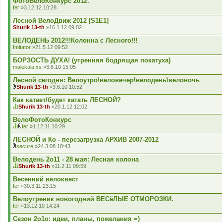
ФотоВелоКонкурс 2012.
е
fer
»3.12.12 10:28
н
н
Лесной ВелоДвиж 2012 [S1E1]
я
Shurik 13-th
»16.1.12 09:02
ВЕЛОДЕНЬ 2012!!!Колонна с Лесного!!!
Imitator
»21.5.12 09:52
БОРЗОСТЬ ДУХА! (утренняя бодрящая покатуха)
malekula.xs
»3.6.10 15:05
Лесной сегодня: Велоутро\веловечер\велодень\велоночь
Shurik 13-th
»3.6.10 10:52
В
к
Как катает/будет катать ЛЕСНОЙ?
л
Shurik 13-th
»20.1.12 12:02
а
Ц
д
я
ВелоФотоКонкурс
е
т
fer
»1.12.11 10:29
н
е
Ц
В
н
м
я
к
ЛЕСНОЙ и Ко - перезагрузка АРХИВ 2007-2012
я
а
т
л
secure
»24.3.08 18:43
м
е
а
В
а
м
д
к
Велодень 2о11 - 28 мая: Лесная колона
є
а
е
л
г
Shurik 13-th
»11.2.11 09:59
м
н
а
о
Ц
а
н
д
л
я
Весенний велоквест
є
я
е
о
т
г
fer
»30.3.11 23:15
н
с
е
о
н
у
м
л
Велоутреник новогодний ВЕСёЛЫЕ ОТМОРОЗКИ.
я
в
а
о
fer
»13.12.10 14:24
а
м
с
н
а
у
Сезон 2о1о: идеи, планы, пожелания =)
н
є
в