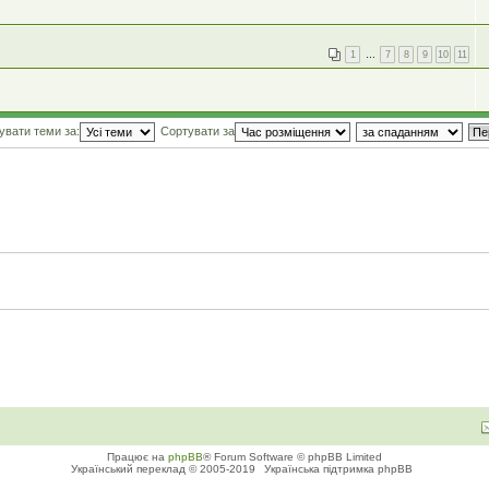
1
…
7
8
9
10
11
увати теми за:
Сортувати за
Працює на
phpBB
® Forum Software © phpBB Limited
Український переклад © 2005-2019
Українська підтримка phpBB