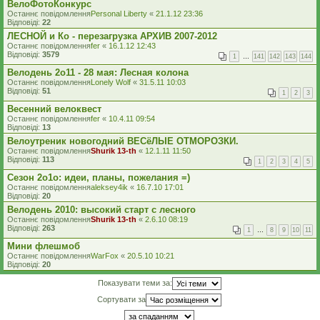
ВелоФотоКонкурс
Останнє повідомлення
Personal Liberty
«
21.1.12 23:36
Відповіді:
22
ЛЕСНОЙ и Ко - перезагрузка АРХИВ 2007-2012
Останнє повідомлення
fer
«
16.1.12 12:43
Відповіді:
3579
1
…
141
142
143
144
Велодень 2о11 - 28 мая: Лесная колона
Останнє повідомлення
Lonely Wolf
«
31.5.11 10:03
Відповіді:
51
1
2
3
Весенний велоквест
Останнє повідомлення
fer
«
10.4.11 09:54
Відповіді:
13
Велоутреник новогодний ВЕСёЛЫЕ ОТМОРОЗКИ.
Останнє повідомлення
Shurik 13-th
«
12.1.11 11:50
Відповіді:
113
1
2
3
4
5
Сезон 2о1о: идеи, планы, пожелания =)
Останнє повідомлення
aleksey4ik
«
16.7.10 17:01
Відповіді:
20
Велодень 2010: высокий старт с лесного
Останнє повідомлення
Shurik 13-th
«
2.6.10 08:19
Відповіді:
263
1
…
8
9
10
11
Мини флешмоб
Останнє повідомлення
WarFox
«
20.5.10 10:21
Відповіді:
20
Показувати теми за:
Сортувати за