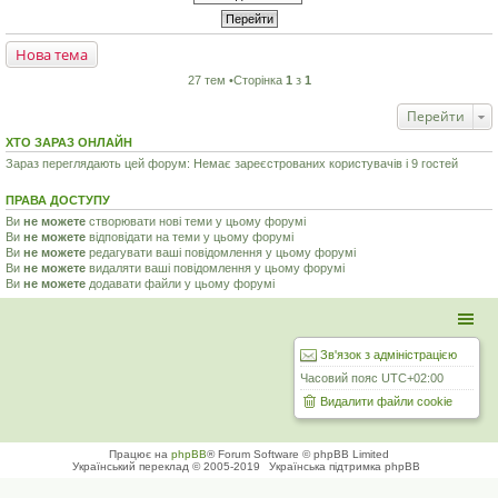
Нова тема
27 тем •Сторінка
1
з
1
Перейти
ХТО ЗАРАЗ ОНЛАЙН
Зараз переглядають цей форум: Немає зареєстрованих користувачів і 9 гостей
ПРАВА ДОСТУПУ
Ви
не можете
створювати нові теми у цьому форумі
Ви
не можете
відповідати на теми у цьому форумі
Ви
не можете
редагувати ваші повідомлення у цьому форумі
Ви
не можете
видаляти ваші повідомлення у цьому форумі
Ви
не можете
додавати файли у цьому форумі
Зв'язок з адміністрацією
Часовий пояс
UTC+02:00
Видалити файли cookie
Працює на
phpBB
® Forum Software © phpBB Limited
Український переклад © 2005-2019
Українська підтримка phpBB