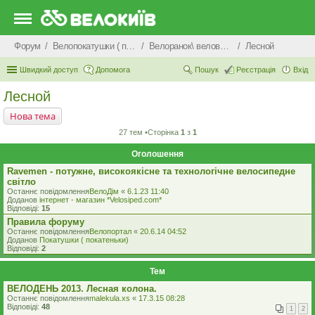
Форум
Велопокатушки ( покатеньки), велопоходи, туризм.
Велоранок\ веловечір\ велодень \ велоніч
Лесной
Швидкий доступ
Допомога
Пошук
Реєстрація
Вхід
Лесной
Нова тема
27 тем •Сторінка
1
з
1
Оголошення
Ravemen - потужне, високоякісне та технологічне велосипедне
світло
Останнє повідомлення
ВелоДім
«
6.1.23 11:40
Доданов
iнтернет - магазин *Velosiped.com*
Відповіді:
15
Правила форуму
Останнє повідомлення
Велопортал
«
20.6.14 04:52
Доданов
Покатушки ( покатеньки)
Відповіді:
2
Тем
ВЕЛОДЕНЬ 2013. Лесная колона.
Останнє повідомлення
malekula.xs
«
17.3.15 08:28
Відповіді:
48
1
2