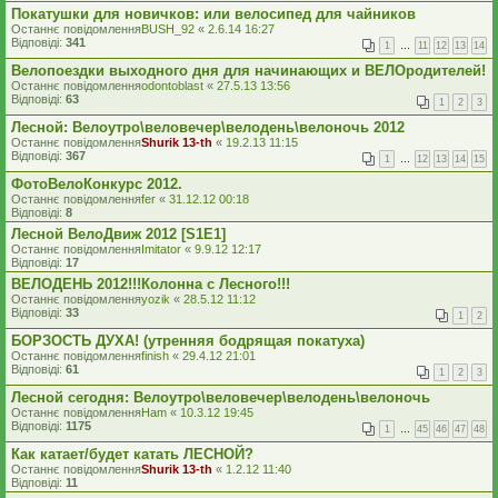
Покатушки для новичков: или велосипед для чайников
Останнє повідомлення
BUSH_92
«
2.6.14 16:27
Відповіді:
341
1
…
11
12
13
14
Велопоездки выходного дня для начинающих и ВЕЛОродителей!
Останнє повідомлення
odontoblast
«
27.5.13 13:56
Відповіді:
63
1
2
3
Лесной: Велоутро\веловечер\велодень\велоночь 2012
Останнє повідомлення
Shurik 13-th
«
19.2.13 11:15
Відповіді:
367
1
…
12
13
14
15
ФотоВелоКонкурс 2012.
Останнє повідомлення
fer
«
31.12.12 00:18
Відповіді:
8
Лесной ВелоДвиж 2012 [S1E1]
Останнє повідомлення
Imitator
«
9.9.12 12:17
Відповіді:
17
ВЕЛОДЕНЬ 2012!!!Колонна с Лесного!!!
Останнє повідомлення
yozik
«
28.5.12 11:12
Відповіді:
33
1
2
БОРЗОСТЬ ДУХА! (утренняя бодрящая покатуха)
Останнє повідомлення
finish
«
29.4.12 21:01
Відповіді:
61
1
2
3
Лесной сегодня: Велоутро\веловечер\велодень\велоночь
Останнє повідомлення
Ham
«
10.3.12 19:45
Відповіді:
1175
1
…
45
46
47
48
Как катает/будет катать ЛЕСНОЙ?
Останнє повідомлення
Shurik 13-th
«
1.2.12 11:40
Відповіді:
11