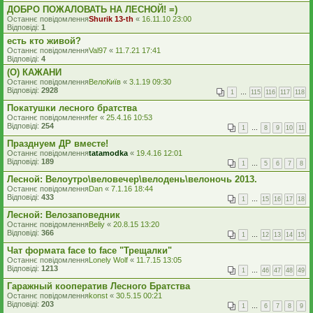
ДОБРО ПОЖАЛОВАТЬ НА ЛЕСНОЙ! =)
Останнє повідомлення
Shurik 13-th
«
16.11.10 23:00
Відповіді:
1
есть кто живой?
Останнє повідомлення
Val97
«
11.7.21 17:41
Відповіді:
4
(O) КАЖАНИ
Останнє повідомлення
ВелоКиїв
«
3.1.19 09:30
Відповіді:
2928
1
…
115
116
117
118
Покатушки лесного братства
Останнє повідомлення
fer
«
25.4.16 10:53
Відповіді:
254
1
…
8
9
10
11
Празднуем ДР вместе!
Останнє повідомлення
tatamodka
«
19.4.16 12:01
Відповіді:
189
1
…
5
6
7
8
Лесной: Велоутро\веловечер\велодень\велоночь 2013.
Останнє повідомлення
Dan
«
7.1.16 18:44
Відповіді:
433
1
…
15
16
17
18
Лесной: Велозаповедник
Останнє повідомлення
Beliy
«
20.8.15 13:20
Відповіді:
366
1
…
12
13
14
15
Чат формата face to face "Трещалки"
Останнє повідомлення
Lonely Wolf
«
11.7.15 13:05
Відповіді:
1213
1
…
46
47
48
49
Гаражный кооператив Лесного Братства
Останнє повідомлення
konst
«
30.5.15 00:21
Відповіді:
203
1
…
6
7
8
9