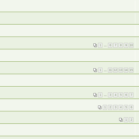
1
…
6
7
8
9
10
1
…
11
12
13
14
15
1
…
3
4
5
6
7
1
2
3
4
5
6
1
2