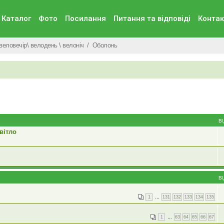
Каталог
Фото
Посилання
Питання та вiдповiдi
Контак
веловечір\ велодень \ велоніч
Оболонь
В
вітло
В
1
…
131
132
133
134
135
1
…
63
64
65
66
67