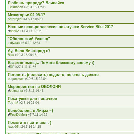
д
к
Любишь природу? Вливайся
е
л
Flashback
»25.4.15 17:03
н
а
н
д
Межигорье 04.05.17
я
е
barproject
»3.5.17 08:51
н
н
Ночные вело-роллерские покатушки Service Bike 2017
я
neo52
»14.3.17 17:08
В
к
"Оболонский Уикенд"
л
Lidiyaaa
»6.6.12 12:31
а
д
Ау, Вело Вишгород є?
е
Balu
»10.3.16 09:18
н
н
Взаимопомощь. Помоги ближнему своему :)
я
RF
»27.1.11 11:56
В
к
Погонять (полосить) недолго, не очень далеко
л
eugenewolf
»10.6.15 22:04
а
д
Мероприятия на ОБОЛОНИ
е
veloturist
»1.3.11 14:41
н
В
н
к
Покатушки для новичков
я
л
Третий
»2.5.14 21:04
а
д
Велоболонь в Лицах =)
е
FeelDeMort
»7.7.11 14:22
н
В
н
к
Помогите найти вел :-)
я
л
lexx-05
»24.3.14 14:18
а
д