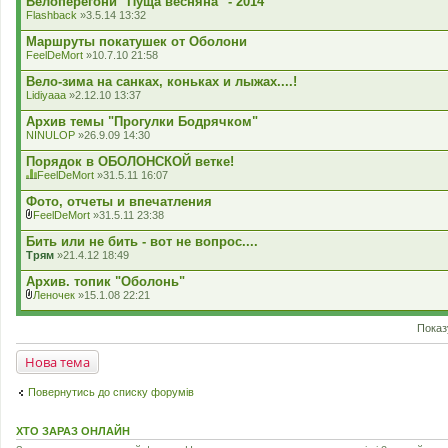
Велоперегони "Пуща весняна" - 2014
е
Flashback
»3.5.14 13:32
н
н
Маршруты покатушек от Оболони
я
FeelDeMort
»10.7.10 21:58
Вело-зима на санках, коньках и лыжах....!
Lidiyaaa
»2.12.10 13:37
Архив темы "Прогулки Бодрячком"
NINULOP
»26.9.09 14:30
Порядок в ОБОЛОНСКОЙ ветке!
FeelDeMort
»31.5.11 16:07
Ц
я
Фото, отчеты и впечатления
т
FeelDeMort
»31.5.11 23:38
е
В
м
к
Бить или не бить - вот не вопрос....
а
л
Трям
»21.4.12 18:49
м
а
а
д
Архив. топик "Оболонь"
є
е
г
Леночек
»15.1.08 22:21
н
В
о
н
к
л
я
Показ
л
о
а
с
д
у
Нова тема
е
в
н
а
н
н
Повернутись до списку форумів
я
н
я
.
ХТО ЗАРАЗ ОНЛАЙН