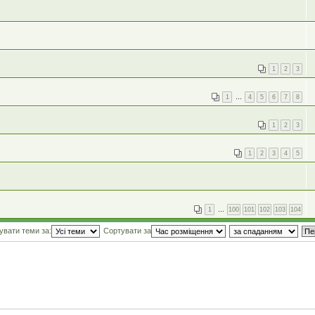
1
2
3
1
…
4
5
6
7
8
1
2
3
1
2
3
4
5
1
…
100
101
102
103
104
увати теми за:
Сортувати за