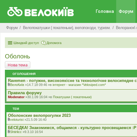
Головна
Форум
Форум
Велопокатушки ( покатеньки), велопоходи, туризм.
Велоранок\ 
Швидкий доступ
Допомога
Оболонь
Нова тема
ОГОЛОШЕННЯ
Ravemen - потужне, високоякісне та технологічне велосипедне с
ВелоКиїв
»14.7.18 09:46 »в
iнтернет - магазин *Velosiped.com*
В
к
Правила форуму
л
Moderator
»30.1.09 16:04 »в
Покатушки ( покатеньки)
а
д
е
ТЕМ
н
н
Оболонские велопрогулки 2023
я
veloturist
»21.5.09 16:40
В
к
БЕСЕДКА! Знакомимся, общаемся - культурно просвещаемся :Р
л
Shtirlicc
»9.3.10 16:54
а
В