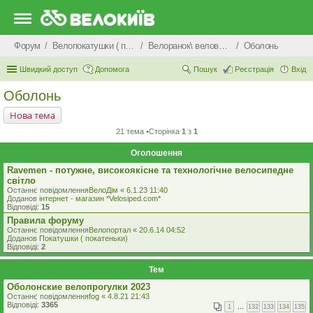
Форум
Велопокатушки ( покатеньки), велопоходи, туризм.
Велоранок\ веловечір\ велодень \ велоніч
Оболонь
Швидкий доступ
Допомога
Пошук
Реєстрація
Вхід
Оболонь
Нова тема
21 тема •Сторінка
1
з
1
Оголошення
Ravemen - потужне, високоякісне та технологічне велосипедне
світло
Останнє повідомлення
ВелоДім
«
6.1.23 11:40
Доданов
iнтернет - магазин *Velosiped.com*
Відповіді:
15
Правила форуму
Останнє повідомлення
Велопортал
«
20.6.14 04:52
Доданов
Покатушки ( покатеньки)
Відповіді:
2
Тем
Оболонские велопрогулки 2023
Останнє повідомлення
fog
«
4.8.21 21:43
Відповіді:
3365
1
…
132
133
134
135