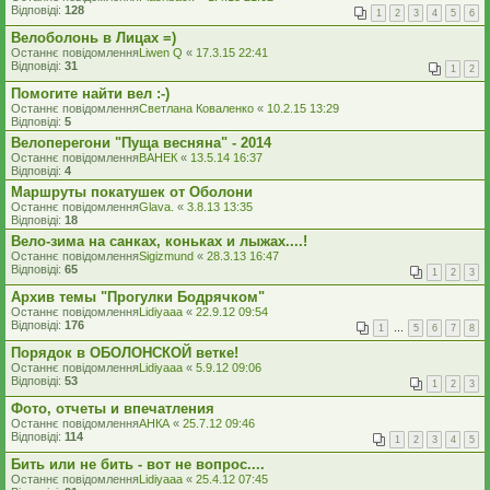
Відповіді:
128
1
2
3
4
5
6
Велоболонь в Лицах =)
Останнє повідомлення
Liwen Q
«
17.3.15 22:41
Відповіді:
31
1
2
Помогите найти вел :-)
Останнє повідомлення
Светлана Коваленко
«
10.2.15 13:29
Відповіді:
5
Велоперегони "Пуща весняна" - 2014
Останнє повідомлення
ВАНЕК
«
13.5.14 16:37
Відповіді:
4
Маршруты покатушек от Оболони
Останнє повідомлення
Glava.
«
3.8.13 13:35
Відповіді:
18
Вело-зима на санках, коньках и лыжах....!
Останнє повідомлення
Sigizmund
«
28.3.13 16:47
Відповіді:
65
1
2
3
Архив темы "Прогулки Бодрячком"
Останнє повідомлення
Lidiyaaa
«
22.9.12 09:54
Відповіді:
176
1
…
5
6
7
8
Порядок в ОБОЛОНСКОЙ ветке!
Останнє повідомлення
Lidiyaaa
«
5.9.12 09:06
Відповіді:
53
1
2
3
Фото, отчеты и впечатления
Останнє повідомлення
АНКА
«
25.7.12 09:46
Відповіді:
114
1
2
3
4
5
Бить или не бить - вот не вопрос....
Останнє повідомлення
Lidiyaaa
«
25.4.12 07:45