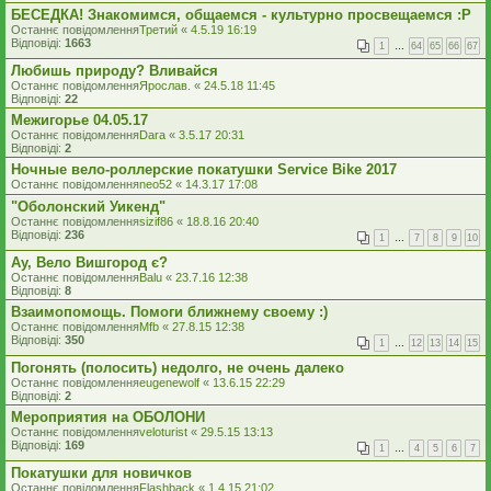
БЕСЕДКА! Знакомимся, общаемся - культурно просвещаемся :Р
Останнє повідомлення
Третий
«
4.5.19 16:19
Відповіді:
1663
1
…
64
65
66
67
Любишь природу? Вливайся
Останнє повідомлення
Ярослав.
«
24.5.18 11:45
Відповіді:
22
Межигорье 04.05.17
Останнє повідомлення
Dara
«
3.5.17 20:31
Відповіді:
2
Ночные вело-роллерские покатушки Service Bike 2017
Останнє повідомлення
neo52
«
14.3.17 17:08
"Оболонский Уикенд"
Останнє повідомлення
sizif86
«
18.8.16 20:40
Відповіді:
236
1
…
7
8
9
10
Ау, Вело Вишгород є?
Останнє повідомлення
Balu
«
23.7.16 12:38
Відповіді:
8
Взаимопомощь. Помоги ближнему своему :)
Останнє повідомлення
Mfb
«
27.8.15 12:38
Відповіді:
350
1
…
12
13
14
15
Погонять (полосить) недолго, не очень далеко
Останнє повідомлення
eugenewolf
«
13.6.15 22:29
Відповіді:
2
Мероприятия на ОБОЛОНИ
Останнє повідомлення
veloturist
«
29.5.15 13:13
Відповіді:
169
1
…
4
5
6
7
Покатушки для новичков
Останнє повідомлення
Flashback
«
1.4.15 21:02