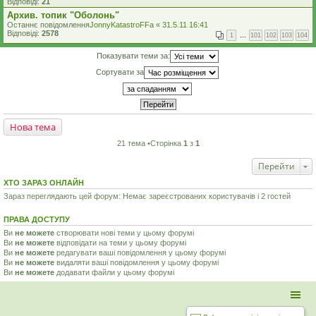
Відповіді:
21
Архив. топик "Оболонь"
Останнє повідомлення
JonnyKatastroFFa
«
31.5.11 16:41
Відповіді:
2578
1
…
101
102
103
104
Показувати теми за:
Сортувати за
Нова тема
21 тема •Сторінка
1
з
1
Перейти
ХТО ЗАРАЗ ОНЛАЙН
Зараз переглядають цей форум: Немає зареєстрованих користувачів і 2 гостей
ПРАВА ДОСТУПУ
Ви
не можете
створювати нові теми у цьому форумі
Ви
не можете
відповідати на теми у цьому форумі
Ви
не можете
редагувати ваші повідомлення у цьому форумі
Ви
не можете
видаляти ваші повідомлення у цьому форумі
Ви
не можете
додавати файли у цьому форумі