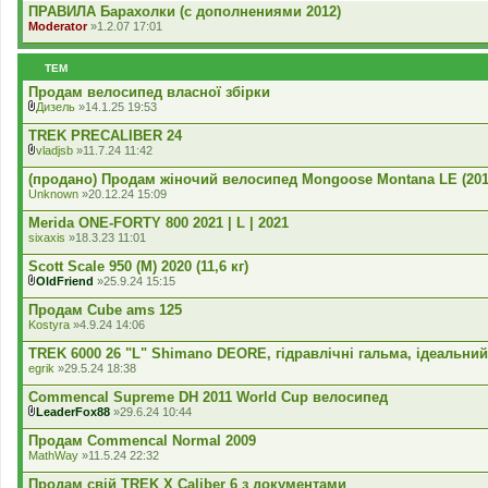
ПРАВИЛА Барахолки (с дополнениями 2012)
я
Moderator
»1.2.07 17:01
ТЕМ
Продам велосипед власної збірки
Дизель
»14.1.25 19:53
В
к
TREK PRECALIBER 24
л
vladjsb
»11.7.24 11:42
а
В
д
к
(продано) Продам жіночий велосипед Mongoose Montana LE (2017
е
л
Unknown
»20.12.24 15:09
н
а
н
д
Merida ONE-FORTY 800 2021 | L | 2021
я
е
sixaxis
»18.3.23 11:01
н
н
Scott Scale 950 (М) 2020 (11,6 кг)
я
OldFriend
»25.9.24 15:15
В
к
Продам Cube ams 125
л
Kostyra
»4.9.24 14:06
а
д
TREK 6000 26 "L" Shimano DEORE, гідравлічні гальма, ідеальний
е
egrik
»29.5.24 18:38
н
н
Commencal Supreme DH 2011 World Cup велосипед
я
LeaderFox88
»29.6.24 10:44
В
к
Продам Commencal Normal 2009
л
MathWay
»11.5.24 22:32
а
д
Продам свій TREK X Caliber 6 з документами