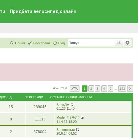
ти
Придбати велосипед онлайн
Пошук
Реєстрація
Вхід
4576 тем
1
2
3
4
5
…
153
ІДПОВІДІ
ПЕРЕГЛЯДИ
ОСТАННЄ ПОВІДОМЛЕННЯ
ВелоДім
15
289045
П
6.1.23 11:40
е
р
Moder # 7モ7 #
0
11115
е
П
11.4.11 18:20
г
е
л
р
Велопортал
я
2
378004
е
П
20.6.14 04:52
н
г
е
у