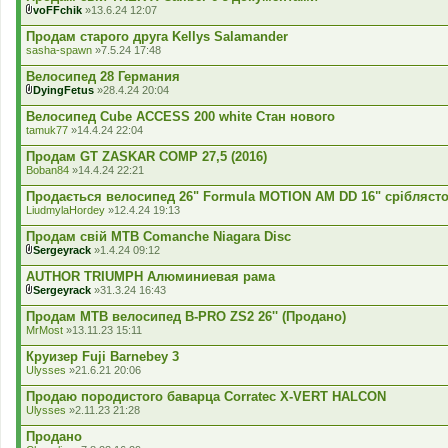
е
voFFchik
»13.6.24 12:07
н
В
н
к
Продам старого друга Kellys Salamander
я
л
sasha-spawn
»7.5.24 17:48
а
д
Велосипед 28 Германия
е
DyingFetus
»28.4.24 20:04
н
В
н
к
Велосипед Cube ACCESS 200 white Стан нового
я
л
tamuk77
»14.4.24 22:04
а
д
Продам GT ZASKAR COMP 27,5 (2016)
е
Boban84
»14.4.24 22:21
н
н
Продається велосипед 26" Formula MOTION AM DD 16" сріблясто
я
LiudmylaHordey
»12.4.24 19:13
Продам свій MTB Comanche Niagara Disc
Sergeyrack
»1.4.24 09:12
В
к
AUTHOR TRIUMPH Алюминиевая рама
л
Sergeyrack
»31.3.24 16:43
а
В
д
к
Продам MTB велосипед B-PRO ZS2 26'' (Продано)
е
л
MrMost
»13.11.23 15:11
н
а
н
д
Круизер Fuji Barnebey 3
я
е
Ulysses
»21.6.21 20:06
н
н
Продаю породистого баварца Corratec X-VERT HALCON
я
Ulysses
»2.11.23 21:28
Продано