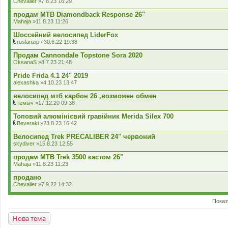
Chevalier
»7.8.23 16:29
продам MTB Diamondback Response 26"
Mahaja
»11.8.23 11:26
Шоссейний велосипед LiderFox
ruslanzip
»30.6.22 19:38
В
к
Продам Cannondale Topstone Sora 2020
л
OksanaS
»8.7.23 21:48
а
д
Pride Frida 4.1 24" 2019
е
alexashka
»4.10.23 13:47
н
н
велосипед мтб карбон 26 ,возможен обмен
я
тёмыч
»17.12.20 09:38
В
к
Топовий алюмінієвий гравійник Merida Silex 700
л
Beveraki
»23.8.23 16:42
а
В
д
к
Велосипед Trek PRECALIBER 24" червоний
е
л
skydiver
»15.8.23 12:55
н
а
н
д
продам MTB Trek 3500 кастом 26"
я
е
Mahaja
»11.8.23 11:23
н
н
продано
я
Chevalier
»7.9.22 14:32
Показ
Нова тема