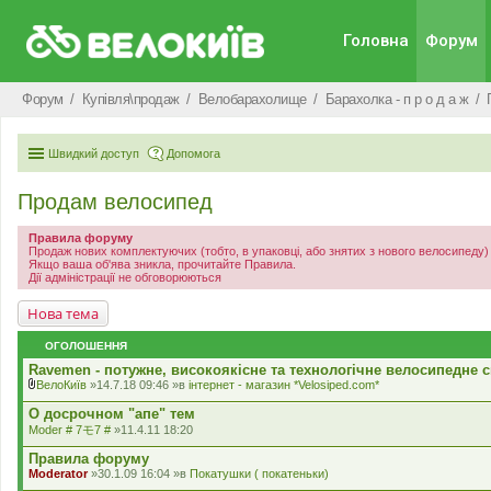
Головна
Форум
Форум
Купівля\продаж
Велобарахолище
Барахолка - п р о д а ж
Швидкий доступ
Допомога
Продам велосипед
Правила форуму
Продаж нових комплектуючих (тобто, в упаковці, або знятих з нового велосипеду
Якщо ваша об'ява зникла, прочитайте Правила.
Дії адміністрації не обговорюються
Нова тема
ОГОЛОШЕННЯ
Ravemen - потужне, високоякісне та технологічне велосипедне с
ВелоКиїв
»14.7.18 09:46 »в
iнтернет - магазин *Velosiped.com*
В
к
О досрочном "апе" тем
л
Moder # 7モ7 #
»11.4.11 18:20
а
д
Правила форуму
е
Moderator
»30.1.09 16:04 »в
Покатушки ( покатеньки)
н
н