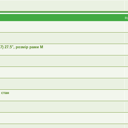
В
) 27.5", розмір рами М
 стан