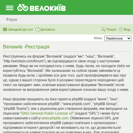
Форум
Швидкий доступ
Допомога
Пошук
Вхід
Мова:
Велокиїв -Реєстрація
Реєструючись на форумі “Велокиїв” (надалі “ми”, “наш”, “Велокиїв”,
“http://velokyiv.com/forum”), ви підтверджуєте свою згоду з наступними
умовами. Якщо ви не погоджуєтесь з ними, будь ласка, не заходьте і/або не
користуйтесь “Велокиїв”. Ми залишаємо за собою право змінювати ці
правила будь-коли, і зробимо усе для того, щоб проінформувати вас про
це, однак з вашої сторони було б розумно переглядати періодично цей
текст на предмет змін, оскільки користування форумом “Велокиїв” після
оновлення чи виправлення умов користування означає вашу згоду з ними.
Наші форуми працюють на базі скрипта phpBB (надалі “вони”, “їхнє”,
“програмне забезпечення phpBB”, “www.phpbb.com”, “phpBB Group”,
“phpBB Teams”), яке є рішенням для створення форумів, яке випущене за
ліцензією “
GNU General Public License v2
” (надалі “GPL”) і може бути
завантаженим з сайту
www.phpbb.com
. Обмеження ліцензії GPL для
програмного забезпечення phpBB суворо пов'язані з організацією і
підтримкою інтернет-дискусій і не впливають на те, що дозволяється/
забороняється адміністрацією чи на поведінку в них. Для додаткової