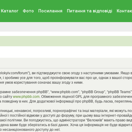
Каталог
Фото
Посилання
Питання та вiдповiдi
Контак
//velokyiv.com/forum”), ви підтверджуєте свою згоду з наступними умовами. Якщо
, і зробимо усе для того, щоб проінформувати вас про це, однак з вашої стор
ня умов користування означає вашу згоду з ними.
ограмне забезпечення phpBB”, “www.phpbb.com”, “phpBB Group”, “phpBB Teams”
 з сайту
www.phpbb.com
. Обмеження ліцензії GPL для програмного забезпеченн
 поведінку в них. Для додаткової інформації про phpBB, будь ласка, переглян
ницькі, ненависні, погрозливі, порнографічні та інші матеріали, які можуть п
айної і постійної відмови у доступі до форуму, при цьому ваш інтернет-прова
кої політики. Ви погоджуєтесь, що адміністратори “Велокиїв” мають право вид
едена вами буде зберігатись в базі даних. Хоча ця інформація не буде відкрита 
до несанкціонованого доступу до неї.