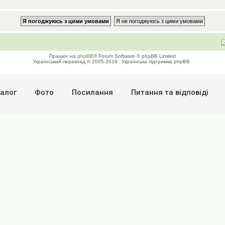
Працює на
phpBB
® Forum Software © phpBB Limited
Український переклад © 2005-2019
Українська підтримка phpBB
алог
Фото
Посилання
Питання та вiдповiдi