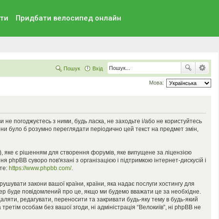
ти
Придбати велосипед онлайн
Пошук
Вхід
Мова:
 ви не погоджуєтесь з ними, будь ласка, не заходьте і/або не користуйтесь
они було б розумно переглядати періодично цей текст на предмет змін,
), яке є рішенням для створення форумів, яке випущене за ліцензією
я phpBB суворо пов'язані з організацією і підтримкою інтернет-дискусій і
ьте:
https://www.phpbb.com/
.
орушувати закони вашої країни, країни, яка надає послуги хостингу для
йдер буде повідомлений про це, якщо ми будемо вважати це за необхідне.
аляти, редагувати, переносити та закривати будь-яку тему в будь-який
третім особам без вашої згоди, ні адміністрація “Велокиїв”, ні phpBB не