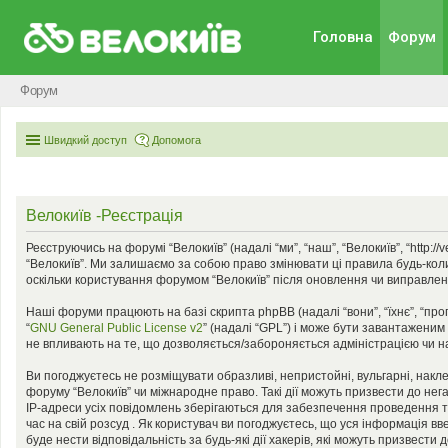
Головна
Форум
Форум
Швидкий доступ
Допомога
Велокиїв -Реєстрація
Реєструючись на форумі “Велокиїв” (надалі “ми”, “наш”, “Велокиїв”, “http:
“Велокиїв”. Ми залишаємо за собою право змінювати ці правила будь-коли
оскільки користування форумом “Велокиїв” після оновлення чи виправлен
Наші форуми працюють на базі скрипта phpBB (надалі “вони”, “їхнє”, “пр
“
GNU General Public License v2
” (надалі “GPL”) і може бути завантаженим
не впливають на те, що дозволяється/забороняється адміністрацією чи на
Ви погоджуєтесь не розміщувати образливі, непристойні, вульгарні, наклеп
форуму “Велокиїв” чи міжнародне право. Такі дії можуть призвести до нег
IP-адреси усіх повідомлень зберігаються для забезпечення проведення та
час на свій розсуд . Як користувач ви погоджуєтесь, що уся інформація вв
буде нести відповідальність за будь-які дії хакерів, які можуть призвести 